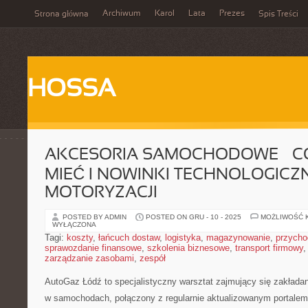
Archiwum
Karol
Lata
Prezes
Strona główna
Spis Treści
HOSSA
AKCESORIA SAMOCHODOWE – C
MIEĆ I NOWINKI TECHNOLOGICZ
MOTORYZACJI
POSTED BY ADMIN
POSTED ON GRU - 10 - 2025
MOŻLIWOŚĆ 
WYŁĄCZONA
Tagi:
koszty
,
łańcuch dostaw
,
logistyka
,
magazynowanie
,
przycho
sprawozdanie finansowe
,
szkolenia biznesowe
,
transport firmowy
zarządzanie zasobami
,
zespół
AutoGaz Łódź to specjalistyczny warsztat zajmujący się zakładan
w samochodach, połączony z regularnie aktualizowanym portale