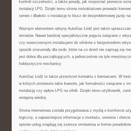
kontroli szczelności, a także porady, jak rozpoznać pierwsze ozna
instalacji LPG. Dzięki temu strona instruktażowo prowadzi kierow
serwis i dbałość o instalację to klucz do bezproblemowej jazdy na
Ważnym elementem witryny AutoGaz Łódź jest także upraszczan
tematów. Nawet bardziej specjalistyczne pojęcia związane z wtry
czy nowoczesnymi instalacjami do silników z bezpośrednim wtry
sposób zrozumiały dla osób, które na co dzień nie zajmują się m
jest dobra dla początkujących, a jednocześnie na tyle merytorycz
hobbystyczni mechanicy.
AutoGaz Łódź to także przestrzeń kontaktu z kierowcami. W treśc
w których omówiono takie kwestie, jak formalności związane z m
instalację czy wpływ LPG na silnik. Dzięki temu użytkownik, za
wstępną wiedzę.
Strona internetowa została przygotowana z myślą o komforcie użyt
logiczny, a najważniejsze informacje o montażu, serwisie i oferc
opisów usług znajdują się szersze omówienia w formie poradników