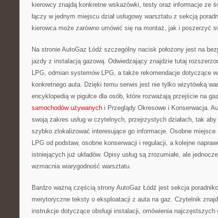
kierowcy znajdą konkretne wskazówki, testy oraz informacje ze ś
łączy w jednym miejscu dział usługowy warsztatu z sekcją porad
kierowca może zarówno umówić się na montaż, jak i poszerzyć s
Na stronie AutoGaz Łódź szczególny nacisk położony jest na be
jazdy z instalacją gazową. Odwiedzający znajdzie tutaj rozszerzo
LPG, odmian systemów LPG, a także rekomendacje dotyczące w
konkretnego auta. Dzięki temu serwis jest nie tylko wizytówką war
encyklopedią w pigułce dla osób, które rozważają przejście na ga
samochodów używanych
i Przeglądy Okresowe i Konserwacja. A
swoją zakres usług w czytelnych, przejrzystych działach, tak ab
szybko zlokalizować interesujące go informacje. Osobne miejsce p
LPG od podstaw, osobne konserwacji i regulacji, a kolejne napr
istniejących już układów. Opisy usług są zrozumiałe, ale jednocz
wzmacnia wiarygodność warsztatu.
Bardzo ważną częścią strony AutoGaz Łódź jest sekcja poradniko
merytoryczne teksty o eksploatacji z auta na gaz. Czytelnik znajd
instrukcje dotyczące obsługi instalacji, omówienia najczęstszych