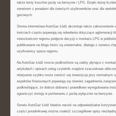
także testy kosztów jazdy na benzynie i LPG. Dzięki dużej liczbie
serwisem z poradami dla świeżych użytkowników oraz dla wielolet
gazowych.
Strona internetowa AutoGaz Łódź akcentuje także zakorzenienie w
treściach często pojawiają się odwołania dotyczące aglomeracji łó
mieszkańcom regionu podjęcie decyzji o montażu LPG w pobliski
publikowane na blogu treści są uniwersalne, dlatego z serwisu chę
użytkownicy spoza regionu.
Na AutoGaz Łódź mocno podkreślone są zalety płynące z montażu
artykułach i opisach usług czytelnik znajdzie szacunkowe oblicze
relatywnie szybko może zwrócić się inwestycja przy normalnym 
aspektów finansowych pojawiają się również zagadnienia związane
podkreślające, że dobrze dobrana i prawidłowo wyregulowana ins
ograniczyć emisję w porównaniu z jazdą wyłącznie na benzynie.
Serwis AutoGaz Łódź kładzie nacisk na odpowiedzialne korzystani
części poradnikowej można znaleźć szczegółowe opisy niezbędn