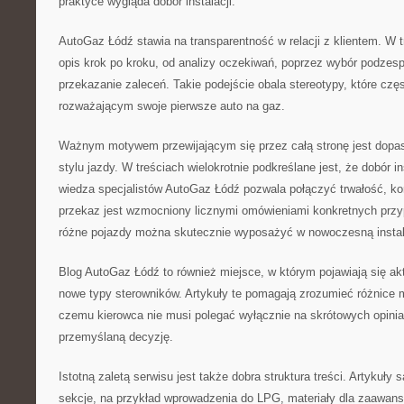
praktyce wygląda dobór instalacji.
AutoGaz Łódź stawia na transparentność w relacji z klientem. W
opis krok po kroku, od analizy oczekiwań, poprzez wybór podzesp
przekazanie zaleceń. Takie podejście obala stereotypy, które cz
rozważającym swoje pierwsze auto na gaz.
Ważnym motywem przewijającym się przez całą stronę jest dopas
stylu jazdy. W treściach wielokrotnie podkreślane jest, że dobór i
wiedza specjalistów AutoGaz Łódź pozwala połączyć trwałość, ko
przekaz jest wzmocniony licznymi omówieniami konkretnych przyp
różne pojazdy można skutecznie wyposażyć w nowoczesną instal
Blog AutoGaz Łódź to również miejsce, w którym pojawiają się aktu
nowe typy sterowników. Artykuły te pomagają zrozumieć różnice 
czemu kierowca nie musi polegać wyłącznie na skrótowych opinia
przemyślaną decyzję.
Istotną zaletą serwisu jest także dobra struktura treści. Artykuł
sekcje, na przykład wprowadzenia do LPG, materiały dla zaawan