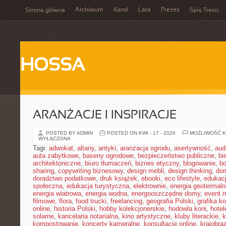
Archiwum
Karol
Lata
Prezes
Strona główna
Spis Treści
HOSSA
ARANŻACJE I INSPIRACJE
POSTED BY ADMIN
POSTED ON KWI - 17 - 2026
MOŻLIWOŚĆ 
WYŁĄCZONA
Tagi:
adwokat
,
altany
,
antyki
,
aranżacja ogrodu
,
asertywność
,
aud
auta zabytkowe
,
baseny ogrodowe
,
bezpieczeństwo publiczne
,
bi
architektoniczne
,
biuro tłumaczeń
,
biznes etyczny
,
blogowanie
,
bo
sharing
,
copywriting biznesowy
,
design mebli
,
design thinking
,
dom
doradztwo podatkowe
,
druk książek
,
ebooki
,
eco lifestyle
,
edukac
społeczna
,
edukacja turystyczna
,
elektrownie
,
energia geotermaln
energia wiatrowa
,
energia wodna
,
energooszczędne domy
,
event 
filmowe
,
flora
,
food trucki
,
freelancing
,
geografia Polski
,
grafika k
online
,
historia Polski
,
hobby kolekcjonerskie
,
hodowla koni
,
hotel
solarne
,
kancelaria notarialna
,
kino artystyczne
,
kluby literackie
,
k
kompostowanie
,
koncerty kameralne
,
konsultacje online
,
krajobra