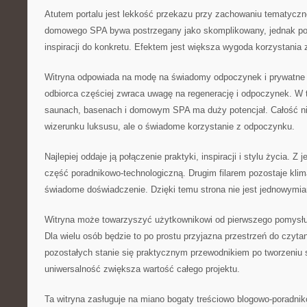
Atutem portalu jest lekkość przekazu przy zachowaniu tematyczne
domowego SPA bywa postrzegany jako skomplikowany, jednak por
inspiracji do konkretu. Efektem jest większa wygoda korzystania 
Witryna odpowiada na modę na świadomy odpoczynek i prywatne
odbiorca częściej zwraca uwagę na regenerację i odpoczynek. W t
saunach, basenach i domowym SPA ma duży potencjał. Całość ni
wizerunku luksusu, ale o świadome korzystanie z odpoczynku.
Najlepiej oddaje ją połączenie praktyki, inspiracji i stylu życia. Z 
część poradnikowo-technologiczną. Drugim filarem pozostaje klim
świadome doświadczenie. Dzięki temu strona nie jest jednowymia
Witryna może towarzyszyć użytkownikowi od pierwszego pomysłu
Dla wielu osób będzie to po prostu przyjazna przestrzeń do czytan
pozostałych stanie się praktycznym przewodnikiem po tworzeniu s
uniwersalność zwiększa wartość całego projektu.
Ta witryna zasługuje na miano bogaty treściowo blogowo-poradnik