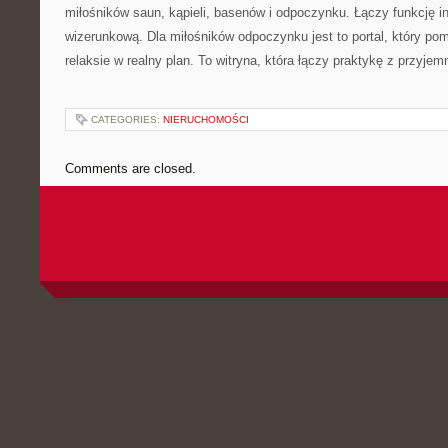
miłośników saun, kąpieli, basenów i odpoczynku. Łączy funkcję in
wizerunkową. Dla miłośników odpoczynku jest to portal, który p
relaksie w realny plan. To witryna, która łączy praktykę z przyjem
CATEGORIES:
NIERUCHOMOŚCI
Comments are closed.