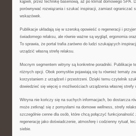
kąpieli, przez technikę basenową, aż po klimat domowego SPA. 
porównywać rozwiązania i szukać inspiracji, zamiast ograniczać 
wskazówek.
Publikacje układają się w szeroką opowieść o regeneracji i przyje
świadomego relaksu, ale równie ważne są wygląd, ergonomia ora
To sprawia, że portal trafia zarówno do ludzi szukających inspiracj
urządzić własną strefę relaksu.
Mocnym segmentem witryny są konkretne poradniki. Publikacje te
różnych opcji. Obok pomysłów pojawiają się tu również tematy z
korzystaniem z urządzeń i przestrzeni. Dzięki temu czytelnik sz
dowiedzieć się więcej o możliwościach urządzenia własnej strefy 
Witryna nie kończy się na suchych informacjach, bo dostarcza równ
może zetknąć się z pomysłami na domowe wellness, strefy relaks
szczególnie cenne dla osób, które chcą połączyć funkcjonalność z
regenerację jako doświadczenie, atmosferę i codzienny rytuał, le
siebie.