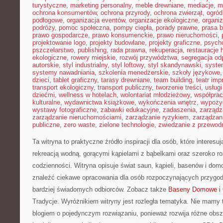
turystyczne
,
marketing personalny
,
meble drewniane
,
mediacje
,
m
ochrona konsumentów
,
ochrona przyrody
,
ochrona zwierząt
,
ogród
podłogowe
,
organizacja eventów
,
organizacje ekologiczne
,
organi
podróży
,
pomoc społeczna
,
pompy ciepła
,
porady prawne
,
prasa 
prawo gospodarcze
,
prawo konsumenckie
,
prawo nieruchomości
,
projektowanie logo
,
projekty budowlane
,
projekty graficzne
,
psycho
pszczelarstwo
,
publishing
,
rada prawna
,
rekuperacja
,
restauracje 
ekologiczne
,
rowery miejskie
,
rozwój przywództwa
,
segregacja o
autorskie
,
styl industrialny
,
styl loftowy
,
styl skandynawski
,
syste
systemy nawadniania
,
szkolenia menedżerskie
,
szkoły językowe
dzieci
,
tablet graficzny
,
tarasy drewniane
,
team building
,
teatr im
transport ekologiczny
,
transport publiczny
,
tworzenie treści
,
usługi
dziećmi
,
wellness w hotelach
,
wolontariat młodzieżowy
,
współpra
kulturalne
,
wydawnictwa książkowe
,
wykończenia wnętrz
,
wypoży
wystawy fotograficzne
,
zabawki edukacyjne
,
zadaszenia
,
zarządz
zarządzanie nieruchomościami
,
zarządzanie ryzykiem
,
zarządzan
publiczne
,
zero waste
,
zielone technologie
,
zwiedzanie z przewod
Ta witryna to praktyczne źródło inspiracji dla osób, które interes
rekreacją wodną, gorącymi kąpielami z bąbelkami oraz szeroko 
codzienności. Witryna opisuje świat saun, kąpieli, basenów i d
znaleźć ciekawe opracowania dla osób rozpoczynających przygodę
bardziej świadomych odbiorców. Zobacz także
Baseny Domowe i
Tradycje. Wyróżnikiem witryny jest rozległa tematyka. Nie mamy 
blogiem o pojedynczym rozwiązaniu, ponieważ rozwija różne obsz