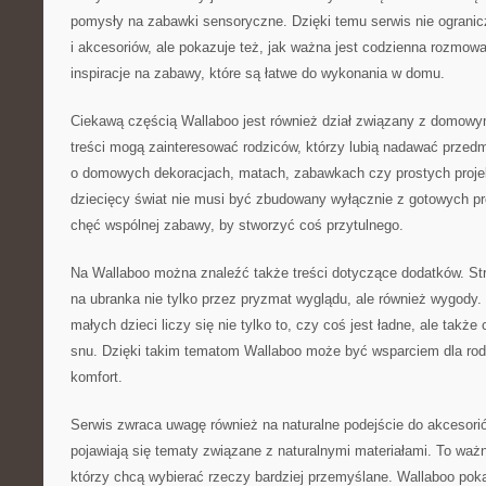
pomysły na zabawki sensoryczne. Dzięki temu serwis nie ograni
i akcesoriów, ale pokazuje też, jak ważna jest codzienna rozmow
inspiracje na zabawy, które są łatwe do wykonania w domu.
Ciekawą częścią Wallaboo jest również dział związany z domowym
treści mogą zainteresować rodziców, którzy lubią nadawać przedm
o domowych dekoracjach, matach, zabawkach czy prostych proje
dziecięcy świat nie musi być zbudowany wyłącznie z gotowych 
chęć wspólnej zabawy, by stworzyć coś przytulnego.
Na Wallaboo można znaleźć także treści dotyczące dodatków. Str
na ubranka nie tylko przez pryzmat wyglądu, ale również wygody
małych dzieci liczy się nie tylko to, czy coś jest ładne, ale takż
snu. Dzięki takim tematom Wallaboo może być wsparciem dla rod
komfort.
Serwis zwraca uwagę również na naturalne podejście do akcesori
pojawiają się tematy związane z naturalnymi materiałami. To ważn
którzy chcą wybierać rzeczy bardziej przemyślane. Wallaboo poka