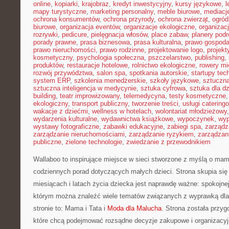
online
,
kopiarki
,
krajobraz
,
kredyt inwestycyjny
,
kursy językowe
,
l
mapy turystyczne
,
marketing personalny
,
meble biurowe
,
mediacj
ochrona konsumentów
,
ochrona przyrody
,
ochrona zwierząt
,
ogród
biurowe
,
organizacja eventów
,
organizacje ekologiczne
,
organizac
rozrywki
,
pedicure
,
pielęgnacja włosów
,
place zabaw
,
planery podr
porady prawne
,
prasa biznesowa
,
prasa kulturalna
,
prawo gospoda
prawo nieruchomości
,
prawo rodzinne
,
projektowanie logo
,
projekt
kosmetyczny
,
psychologia społeczna
,
pszczelarstwo
,
publishing
,
produktów
,
restauracje hotelowe
,
rolnictwo ekologiczne
,
rowery mi
rozwój przywództwa
,
salon spa
,
spotkania autorskie
,
startupy tec
system ERP
,
szkolenia menedżerskie
,
szkoły językowe
,
sztuczna
sztuczna inteligencja w medycynie
,
sztuka cyfrowa
,
sztuka dla dz
building
,
teatr improwizowany
,
telemedycyna
,
testy kosmetyczne
ekologiczny
,
transport publiczny
,
tworzenie treści
,
usługi catering
wakacje z dziećmi
,
wellness w hotelach
,
wolontariat młodzieżowy
wydarzenia kulturalne
,
wydawnictwa książkowe
,
wypoczynek
,
wyp
wystawy fotograficzne
,
zabawki edukacyjne
,
zabiegi spa
,
zarządz
zarządzanie nieruchomościami
,
zarządzanie ryzykiem
,
zarządzan
publiczne
,
zielone technologie
,
zwiedzanie z przewodnikiem
Wallaboo to inspirujące miejsce w sieci stworzone z myślą o mam
codziennych porad dotyczących małych dzieci. Strona skupia się
miesiącach i latach życia dziecka jest naprawdę ważne: spokojnej 
którym można znaleźć wiele tematów związanych z wyprawką dla
stronie to: Mama i Tata i
Moda dla Malucha
. Strona została przy
które chcą podejmować rozsądne decyzje zakupowe i organizacyjn