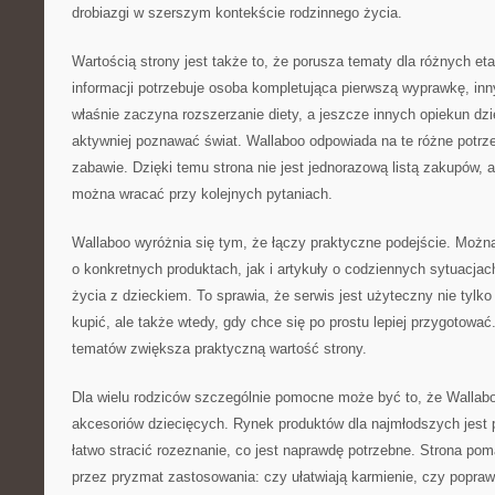
drobiazgi w szerszym kontekście rodzinnego życia.
Wartością strony jest także to, że porusza tematy dla różnych et
informacji potrzebuje osoba kompletująca pierwszą wyprawkę, inn
właśnie zaczyna rozszerzanie diety, a jeszcze innych opiekun dz
aktywniej poznawać świat. Wallaboo odpowiada na te różne potrzeb
zabawie. Dzięki temu strona nie jest jednorazową listą zakupów, 
można wracać przy kolejnych pytaniach.
Wallaboo wyróżnia się tym, że łączy praktyczne podejście. Możn
o konkretnych produktach, jak i artykuły o codziennych sytuacjac
życia z dzieckiem. To sprawia, że serwis jest użyteczny nie tylko
kupić, ale także wtedy, gdy chce się po prostu lepiej przygotowa
tematów zwiększa praktyczną wartość strony.
Dla wielu rodziców szczególnie pomocne może być to, że Wallab
akcesoriów dziecięcych. Rynek produktów dla najmłodszych jest p
łatwo stracić rozeznanie, co jest naprawdę potrzebne. Strona po
przez pryzmat zastosowania: czy ułatwiają karmienie, czy popra