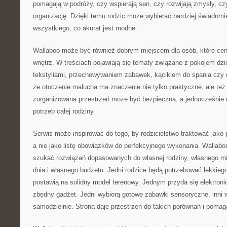
pomagają w podróży, czy wspierają sen, czy rozwijają zmysły, czy 
organizację. Dzięki temu rodzic może wybierać bardziej świadom
wszystkiego, co akurat jest modne.
Wallaboo może być również dobrym miejscem dla osób, które cen
wnętrz. W treściach pojawiają się tematy związane z pokojem dzi
tekstyliami, przechowywaniem zabawek, kącikiem do spania czy 
że otoczenie malucha ma znaczenie nie tylko praktyczne, ale te
zorganizowana przestrzeń może być bezpieczna, a jednocześnie
potrzeb całej rodziny.
Serwis może inspirować do tego, by rodzicielstwo traktować jako 
a nie jako listę obowiązków do perfekcyjnego wykonania. Wallab
szukać rozwiązań dopasowanych do własnej rodziny, własnego m
dnia i własnego budżetu. Jedni rodzice będą potrzebować lekkieg
postawią na solidny model terenowy. Jednym przyda się elektronicz
zbędny gadżet. Jedni wybiorą gotowe zabawki sensoryczne, inni 
samodzielnie. Strona daje przestrzeń do takich porównań i pomag