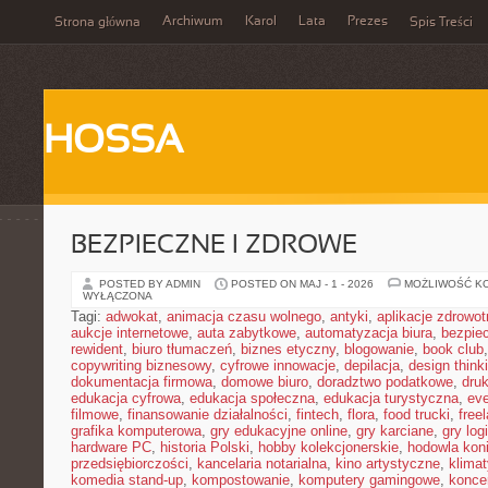
Archiwum
Karol
Lata
Prezes
Strona główna
Spis Treści
HOSSA
BEZPIECZNE I ZDROWE
POSTED BY ADMIN
POSTED ON MAJ - 1 - 2026
MOŻLIWOŚĆ K
WYŁĄCZONA
Tagi:
adwokat
,
animacja czasu wolnego
,
antyki
,
aplikacje zdrowot
aukcje internetowe
,
auta zabytkowe
,
automatyzacja biura
,
bezpie
rewident
,
biuro tłumaczeń
,
biznes etyczny
,
blogowanie
,
book club
copywriting biznesowy
,
cyfrowe innowacje
,
depilacja
,
design think
dokumentacja firmowa
,
domowe biuro
,
doradztwo podatkowe
,
dru
edukacja cyfrowa
,
edukacja społeczna
,
edukacja turystyczna
,
ev
filmowe
,
finansowanie działalności
,
fintech
,
flora
,
food trucki
,
free
grafika komputerowa
,
gry edukacyjne online
,
gry karciane
,
gry log
hardware PC
,
historia Polski
,
hobby kolekcjonerskie
,
hodowla kon
przedsiębiorczości
,
kancelaria notarialna
,
kino artystyczne
,
klima
komedia stand-up
,
kompostowanie
,
komputery gamingowe
,
konce