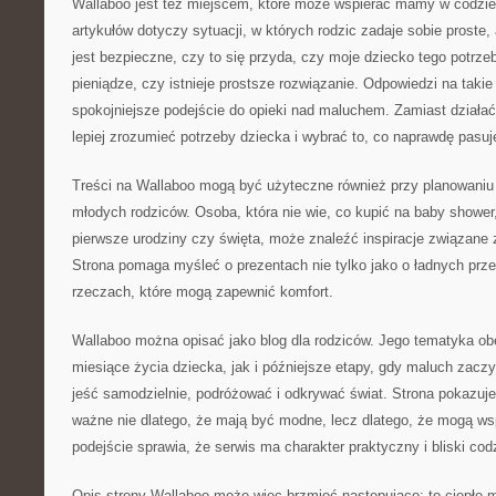
Wallaboo jest też miejscem, które może wspierać mamy w codzien
artykułów dotyczy sytuacji, w których rodzic zadaje sobie proste,
jest bezpieczne, czy to się przyda, czy moje dziecko tego potrze
pieniądze, czy istnieje prostsze rozwiązanie. Odpowiedzi na tak
spokojniejsze podejście do opieki nad maluchem. Zamiast działa
lepiej zrozumieć potrzeby dziecka i wybrać to, co naprawdę pasuje
Treści na Wallaboo mogą być użyteczne również przy planowaniu p
młodych rodziców. Osoba, która nie wie, co kupić na baby shower
pierwsze urodziny czy święta, może znaleźć inspiracje związane
Strona pomaga myśleć o prezentach nie tylko jako o ładnych prze
rzeczach, które mogą zapewnić komfort.
Wallaboo można opisać jako blog dla rodziców. Jego tematyka o
miesiące życia dziecka, jak i późniejsze etapy, gdy maluch zaczy
jeść samodzielnie, podróżować i odkrywać świat. Strona pokazuje,
ważne nie dlatego, że mają być modne, lecz dlatego, że mogą ws
podejście sprawia, że serwis ma charakter praktyczny i bliski c
Opis strony Wallaboo może więc brzmieć następująco: to ciepłe m