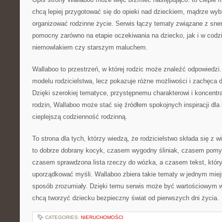
chcą lepiej przygotować się do opieki nad dzieckiem, mądrze wybi
organizować rodzinne życie. Serwis łączy tematy związane z sn
pomocny zarówno na etapie oczekiwania na dziecko, jak i w codz
niemowlakiem czy starszym maluchem.
Wallaboo to przestrzeń, w której rodzic może znaleźć odpowiedzi.
modelu rodzicielstwa, lecz pokazuje różne możliwości i zachęca
Dzięki szerokiej tematyce, przystępnemu charakterowi i koncentra
rodzin, Wallaboo może stać się źródłem spokojnych inspiracji dl
cieplejszą codzienność rodzinną.
To strona dla tych, którzy wiedzą, że rodzicielstwo składa się z 
to dobrze dobrany kocyk, czasem wygodny śliniak, czasem pom
czasem sprawdzona lista rzeczy do wózka, a czasem tekst, któr
uporządkować myśli. Wallaboo zbiera takie tematy w jednym miejs
sposób zrozumiały. Dzięki temu serwis może być wartościowym w
chcą tworzyć dziecku bezpieczny świat od pierwszych dni życia.
CATEGORIES:
NIERUCHOMOŚCI