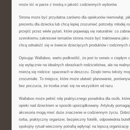
może iść w parze z troską o jakość codziennych wyborów.
Strona może być przydatna zarówno dla opiekunów niemowląt, jak 
prezentu dla dziecka lub chcą lepiej zrozumieć potrzeby młodej 
przejść przez wiele pytań, które pojawiają się naturalnie: co zabra
szerokiemu zakresowi tematów strona może być traktowana jako p
chcą odnaleźć się w świecie dziecięcych produktów i rodzinnych
Opisując Wallaboo, warto podkreślić, że jest to serwis o ciepłym 
się wyłącznie na idealnych obrazkach rodzicielstwa, ale na realny
mierzą się rodzice: spacerach w deszczu. Dzięki temu teksty mo
zrozumiałe. To miejsce, które może ułatwić planowanie, porównyw
bez poczucia, że trzeba znać się na wszystkim od razu.
Wallaboo może pełnić rolę praktycznego poradnika dla osób, któr
opieki nad dzieckiem w sposób uporządkowany. Artykuły pomagaj
akcesoria mogą mieć duże znaczenie w codziennym życiu. Dobrz
torba, praktyczny organizer, bezpieczny fotelik, odpowiednia bute
spokojny rytuał wieczorny potrafią wpłynąć na lepszą organizację 