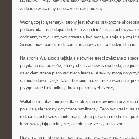
tekstyliów. Dzięki temu Wallaboo może być codziennym wsparciem
zadbać o wieczorny odpoczynek całej rodziny.
Ważną częścią tematyki strony jest również praktyczne akcesori
podpowiada, jak podejść do takich zagadnień jak przechowywanie
codziennym życiu szybko przestają być teorią, a stają się częścią
Serwis może pomóc rodzicom zastanowić się, co będzie dla nich
Na stronie Wallaboo znajdują się również treści związane z space
przydatne dla rodziców, którzy chcą zachować swobodę, ale jedn
dzieckiem trzeba planować nieco inaczej. Artykuły mogą dotyczyć 
samochodowe. Dzięki takim treściom rodzic może wcześniej przem
przygotować i jak uniknąć braku potrzebnych rzeczy.
Wallaboo to także miejsce dla osób zainteresowanych bezpiecze
pojawiają się tematy dotyczące nawilżaczy. Tego typu treści są 
rodzice często szukają informacji, które pozwolą im odróżnić pr
które wyglądają atrakcyjnie, ale nie zawsze są konieczne.
Dużym atutem strony jest szeroka tematyka związana z zabawą i