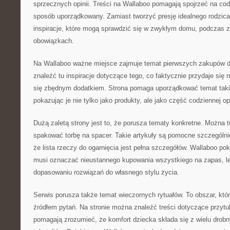
sprzecznych opinii. Treści na Wallaboo pomagają spojrzeć na cod
sposób uporządkowany. Zamiast tworzyć presję idealnego rodzi
inspiracje, które mogą sprawdzić się w zwykłym domu, podczas z
obowiązkach.
Na Wallaboo ważne miejsce zajmuje temat pierwszych zakupów d
znaleźć tu inspiracje dotyczące tego, co faktycznie przydaje się 
się zbędnym dodatkiem. Strona pomaga uporządkować temat taki
pokazując je nie tylko jako produkty, ale jako część codziennej o
Dużą zaletą strony jest to, że porusza tematy konkretne. Można tu
spakować torbę na spacer. Takie artykuły są pomocne szczególnie
że lista rzeczy do ogarnięcia jest pełna szczegółów. Wallaboo pok
musi oznaczać nieustannego kupowania wszystkiego na zapas, le
dopasowaniu rozwiązań do własnego stylu życia.
Serwis porusza także temat wieczornych rytuałów. To obszar, któr
źródłem pytań. Na stronie można znaleźć treści dotyczące przytul
pomagają zrozumieć, że komfort dziecka składa się z wielu drob