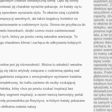
jątkowym chwilom romantyczną formę. Opis tej strony
aspektem po
uważność. Z
ieważ jej charakter wyraźnie pokazuje, że kwiaty są tu
obiektyw ap
wszystkimi 
ę sposobem wyrażania stylu. To właśnie tutaj czytelnik
zapachy, dźw
mpozycji weselnych, ale także bogatszy kontekst na
sposób, w ja
to właśnie d
 zastosowanie w codziennym życiu. Strona nie przytłacza do
sklepiku, wi
w wielu kierunkach, dzięki czemu może zainteresować
poranna mgła
lata, a nie 
i tych, którzy po prostu cenią naturalne aranżacje. To
epoce medió
pokusy doku
go charakteru klimat i zachęca do odkrywania kolejnych
zachęca, by 
potem ewentu
że mamy cał
nie muszą o
lepiej zrobić
 online jest jej różnorodność. Można tu odnaleźć weselne
naprawdę będ
identycznych
ją się także artykuły związane z codzienną opieką nad
dysku. Podró
głębszemu p
 zagadnienia związane z emocjonalnym wymiarem kwiatów.
kolejne muz
kompleksowy, bo trafia zarówno do osoby szukającej
lokalnym kon
rękodzieła, 
ytelnika, który chce po prostu szukać inspiracji bez
doświadczen
bny segment inspiracji, a razem tworzą harmonijny portal.
nie tylko bi
spróbować cz
 rolę przewodnika po florystyce, w którym kwiaty pokazane
na samych si
porozumieć 
 delikatna materia natury.
z ludźmi w