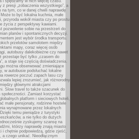
a i spędzamy w nich więcej czasu.
z presji „zobaczenia wszystkiego”, a
 na tym, co w danej chwili naprawdę
 Może to być lokalna kuchnia, małe
ki, przyroda wokół miasta czy po prostu
 życia z perspektywy kawiarni.
t pozwolenie sobie na przestrzeń do
mian planów i spontanicznych decyzji.
mentem jest wybór środka transportu.
bkich przelotów samolotem między
nktami mapy, coraz więcej osób
ągi, autobusy dalekobieżne czy nawet
ż przestaje być tylko „czasem do
”, a staje się częścią doświadczenia.
ągu można obserwować zmieniające
zy, w autobusie podsłuchać lokalne
na rowerze poczuć zapach lasu czy
zwala lepiej zrozumieć, jak różnorodny
omiędzy głównymi atrakcjami
i. Slow travel to także szacunek do
 społeczności. Zamiast korzystać
globalnych platform i sieciowych hoteli,
ać małe pensjonaty, rodzinne hostele
nia wynajmowane przez lokalnych
Dzięki temu pieniądze z turystyki
mieszkańców, a nie tylko do dużych
 Jednocześnie zyskujemy szansę na
udźmi, którzy naprawdę znają miasto
 i chętnie podpowiedzą, gdzie zjeść,
, a czego unikać. Nieodłącznym