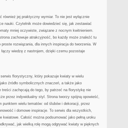
ić również jej praktyczny wymiar. To nie jest wyłącznie
sce nauki. Czytelnik może dowiedzieć się, jak zestawiać
tematy mniej oczywiste, związane z nocnym kwitnieniem.
strona zachowuje atrakcyjność, bo każdy może znaleźć tu
o proste rozwiązania, dla innych inspiracja do tworzenia. W
a: łączy wiedzę z nastrojem, dzięki czemu pozostaje
serwis florystyczny, który pokazuje kwiaty w wielu
 jako źródło symbolicznych znaczeń, a także jako
treści zachęcają do tego, by patrzeć na florystykę nie
kże przez indywidualny styl. Strona tworzy spójną opowieść,
ym punktem wielu tematów: od ślubów i dekoracji, przez
onowość i domowe inspiracje. To serwis dla wszystkich,
cje kwiatowe. Całość można podsumować jako pełną uroku
odkrywać, jak wielką rolę mogą odgrywać kwiaty w pięknych