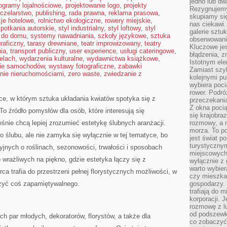
jedno lub dw
ogramy lojalnościowe
,
projektowanie logo
,
projekty
Rezygnujemy 
czelarstwo
,
publishing
,
rada prawna
,
reklama prasowa
,
skupiamy się
cje hotelowe
,
rolnictwo ekologiczne
,
rowery miejskie
,
nas ciekawi.
potkania autorskie
,
styl industrialny
,
styl loftowy
,
styl
galerie sztu
 do domu
,
systemy nawadniania
,
szkoły językowe
,
sztuka
obserwowanie
graficzny
,
tarasy drewniane
,
teatr improwizowany
,
teatry
Kluczowe jes
ia
,
transport publiczny
,
user experience
,
usługi cateringowe
,
błądzenia, z
elach
,
wydarzenia kulturalne
,
wydawnictwa książkowe
,
Istotnym ele
ie samochodów
,
wystawy fotograficzne
,
zabawki
Zamiast szy
nie nieruchomościami
,
zero waste
,
zwiedzanie z
kolejnymi pu
wybiera poci
rower. Podró
sce, w którym sztuka układania kwiatów spotyka się z
przeczekania
Z okna poci
To źródło pomysłów dla osób, które interesują się
się krajobra
eśnie chcą lepiej zrozumieć estetykę ślubnych aranżacji.
rozmowy, a 
morza. To po
o ślubu, ale nie zamyka się wyłącznie w tej tematyce, bo
jest świat p
turystycznym
yjnych o roślinach, sezonowości, trwałości i sposobach
miejscowych
wrażliwych na piękno, gdzie estetyka łączy się z
wyłącznie z 
warto wybier
ca trafia do przestrzeni pełnej florystycznych możliwości, w
czy mieszka
zyć coś zapamiętywalnego.
gospodarzy. 
trafiają do 
korporacji.
rozmowę z l
od podszewki
ch par młodych, dekoratorów, florystów, a także dla
co zobaczyć