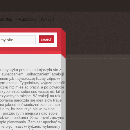
SCRIBE
FACEBOOK
TWITTER
turystyka przez lata kojarzyła się z
 zwiedzaniem, „odhaczaniem” atrakcji
ieniem jak największej liczby zdjęć w
zym czasie. Tygodniowy wyjazd potrafił
ziej niż miesiąc pracy, a po powrocie
przypomnieć sobie coś więcej niż kilka
oczywistych miejsc. W reakcji na taki
owania narodziła się idea slow travel,
 na jakość doświadczeń zamiast ich
i o to, by zanurzyć się w lokalnej
, poczuć rytm miejsca i dać sobie
dziwe spotkania. Slow travel zaczyna
tapie planowania. Zamiast upychać w
ie pięć miast w tydzień, wybieramy