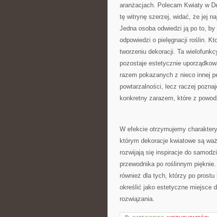
aranżacjach. Polecam Kwiaty w D
tę witrynę szerzej, widać, że jej 
Jedna osoba odwiedzi ją po to, by
odpowiedzi o pielęgnacji roślin. 
tworzeniu dekoracji. Ta wielofunk
pozostaje estetycznie uporządkow
razem pokazanych z nieco innej p
powtarzalności, lecz raczej poznaj
konkretny zarazem, które z powod
W efekcie otrzymujemy charakterys
którym dekoracje kwiatowe są wa
rozwijają się inspiracje do samodz
przewodnika po roślinnym pięknie.
również dla tych, którzy po prostu
określić jako estetyczne miejsce 
rozwiązania.