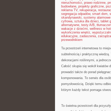
nieruchomości
,
prawo rodzinne
,
pr
budowlane
,
projekty graficzne
,
psz
reklama TV
,
rekuperacja
,
restaura
segregacja odpadów
,
smart dom
,
s
skandynawski
,
systemy alarmowe
cyfrowa
,
sztuka dla dzieci
,
tablet 
alternatywne
,
testy A/B
,
tłumaczen
wakacje z dziećmi
,
wellness w hot
wykończenia wnętrz
,
wypożyczaln
edukacyjne
,
zadaszenia
,
zarządza
przewodnikiem
Ta przestrzeń internetowa to miej
subtelnością i praktyczną wiedzą. 
dekoracjami roślinnymi, a jednocz
Całość skupia się wokół kwiatów d
prowadzi także do porad pielęgnac
komponowania. To serwis dla osób 
pomysłowością. Dzięki temu odbior
którym każdy tekst pomaga stwor
To świetna przestrzeń dla przyszły