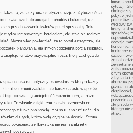
innym kontek
sytuacji. Sl
ekologiczny.
t także to, że łączy ona estetyczne wizje z użytecznością.
pobyt w jed
reści o kwiatowych dekoracjach schodów i balustrad, a z
produktów i 
węglowy zwi
ormacje o przechowywaniu kwiatów przed sprzedażą. Taka
kryzysu kli
sposobów, b
 jest tylko romantycznym katalogiem, ale staje się realnym
odpowiedzia
iałać. Można więc powiedzieć, że to portal estetyczny, ale
decyzje tran
konsumpcji 
początek planowania, dla innych codzienna porcja inspiracji.
konkretne ge
a znajduje tu łatwo przyswajalne treści, który zachęca do
czasem wiel
że najbardzie
zewnętrzne a
Znika poczu
o tym opowie
z bycia tu i 
ć opisana jako romantyczny przewodnik, w którym każdy
akurat na po
gdzieś na u
tu klimat ceremonii zaślubin, ale bardzo często w sposób
cierpliwości
wdzięczności
st tego pojawia się umiejętność łączenia form, a także
powrocie do
ry roku. To właśnie dzięki temu serwis przemawia do
ale przede 
którego nie 
łączonego z funkcjonalnością. Można tu znaleźć treści dla
atrakcji.
również dla tych, którzy wolą oryginalne dodatki. Strona
iwości, pokazując, że florystyka nie jest zamkniętym
tannych poszukiwań.