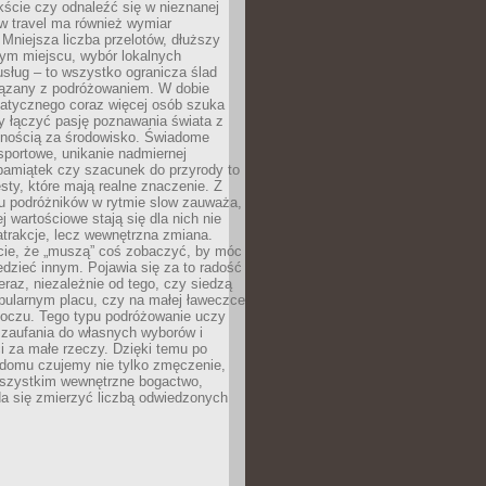
ście czy odnaleźć się w nieznanej
ow travel ma również wymiar
 Mniejsza liczba przelotów, dłuższy
nym miejscu, wybór lokalnych
usług – to wszystko ogranicza ślad
ązany z podróżowaniem. W dobie
matycznego coraz więcej osób szuka
y łączyć pasję poznawania świata z
lnością za środowisko. Świadome
sportowe, unikanie nadmiernej
pamiątek czy szacunek do przyrody to
sty, które mają realne znaczenie. Z
u podróżników w rytmie slow zauważa,
j wartościowe stają się dla nich nie
trakcje, lecz wewnętrzna zmiana.
cie, że „muszą” coś zobaczyć, by móc
dzieć innym. Pojawia się za to radość
teraz, niezależnie od tego, czy siedzą
pularnym placu, czy na małej ławeczce
boczu. Tego typu podróżowanie uczy
, zaufania do własnych wyborów i
 za małe rzeczy. Dzięki temu po
 domu czujemy nie tylko zmęczenie,
wszystkim wewnętrzne bogactwo,
da się zmierzyć liczbą odwiedzonych