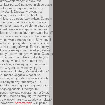
dróżowania w rytmie slow jest
amiast patrzeć na nowe miejsce przez
aratu, próbujemy doświadczać go
zmysłami. Zwracamy uwagę na
ięki, drobne detale architektury,
ki ludzie ze sobą rozmawiają. Czasem
robiazgi – rozmowa z właścicielem
dok dzieci bawiących się na placu czy
 nad rzeką – zostają w pamięci na
tylko popularne punkty z przewodnika. W
w społecznościowych trudno uciec od
mentowania wszystkiego. Slow travel
odwrócić priorytety: najpierw przeżyć,
alnie sfotografować. To nie znaczy,
kowicie rezygnować ze zdjęć, ale że
ne być celem samym w sobie. Czasem
 mniej ujęć, za to takich, do których
ziemy wracać, niż setki niemal
 kadrów, które zginą w czeluściach
że w rytmie slow sprzyjają też
oznawaniu kultury. Zamiast zaliczać
ea, można spędzić wieczór na
cercie, wziąć udział w warsztatach
kulinarnych czy tanecznych. To
ia, które wymagają zaangażowania, a
ernego oglądania. Odwaga, by
egoś nowego, otwiera nas na świat i
ebie. Dowiadujemy się, że potrafimy
się w obcym języku, zbudować relację
ychowanymi
baza wiedzy
w zupełnie