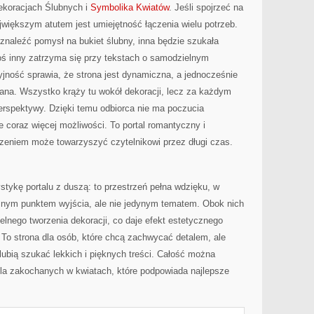
ekoracjach Ślubnych i
Symbolika Kwiatów
. Jeśli spojrzeć na
największym atutem jest umiejętność łączenia wielu potrzeb.
 znaleźć pomysł na bukiet ślubny, inna będzie szukała
Ktoś inny zatrzyma się przy tekstach o samodzielnym
cyjność sprawia, że strona jest dynamiczna, a jednocześnie
ana. Wszystko krąży tu wokół dekoracji, lecz za każdym
erspektywy. Dzięki temu odbiorca nie ma poczucia
e coraz więcej możliwości. To portal romantyczny i
zeniem może towarzyszyć czytelnikowi przez długi czas.
tykę portalu z duszą: to przestrzeń pełna wdzięku, w
żnym punktem wyjścia, ale nie jedynym tematem. Obok nich
ielnego tworzenia dekoracji, co daje efekt estetycznego
 To strona dla osób, które chcą zachwycać detalem, ale
 lubią szukać lekkich i pięknych treści. Całość można
dla zakochanych w kwiatach, które podpowiada najlepsze