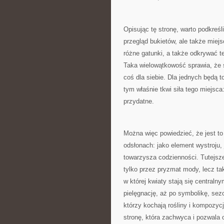
Opisując tę stronę, warto podkreśl
przegląd bukietów, ale także miej
różne gatunki, a także odkrywać 
Taka wielowątkowość sprawia, że 
coś dla siebie. Dla jednych będą t
tym właśnie tkwi siła tego miejsc
przydatne.
Można więc powiedzieć, że jest to 
odsłonach: jako element wystroju,
towarzysza codzienności. Tutejsze 
tylko przez pryzmat mody, lecz ta
w której kwiaty stają się centraln
pielęgnację, aż po symbolikę, sez
którzy kochają rośliny i kompozy
stronę, która zachwyca i pozwala 