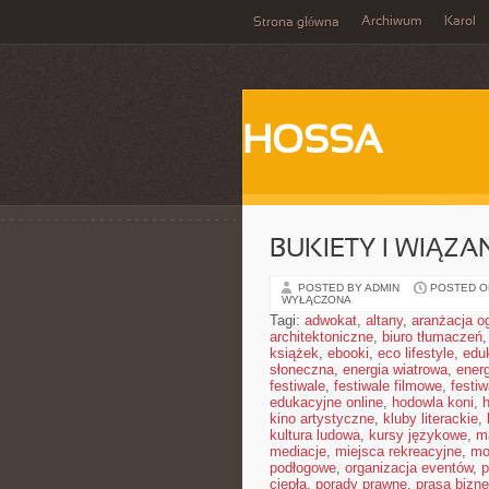
Archiwum
Karol
Strona główna
HOSSA
BUKIETY I WIĄZ
POSTED BY ADMIN
POSTED ON
WYŁĄCZONA
Tagi:
adwokat
,
altany
,
aranżacja o
architektoniczne
,
biuro tłumaczeń
książek
,
ebooki
,
eco lifestyle
,
edu
słoneczna
,
energia wiatrowa
,
ener
festiwale
,
festiwale filmowe
,
festi
edukacyjne online
,
hodowla koni
,
h
kino artystyczne
,
kluby literackie
,
kultura ludowa
,
kursy językowe
,
m
mediacje
,
miejsca rekreacyjne
,
mo
podłogowe
,
organizacja eventów
,
p
ciepła
,
porady prawne
,
prasa bizn