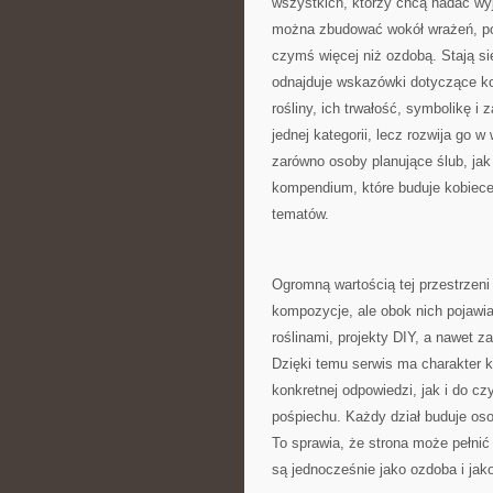
wszystkich, którzy chcą nadać wy
można zbudować wokół wrażeń, pon
czymś więcej niż ozdobą. Stają si
odnajduje wskazówki dotyczące ko
rośliny, ich trwałość, symbolikę i
jednej kategorii, lecz rozwija go 
zarówno osoby planujące ślub, jak 
kompendium, które buduje kobiece
tematów.
Ogromną wartością tej przestrzeni
kompozycje, ale obok nich pojawia
roślinami, projekty DIY, a nawet
Dzięki temu serwis ma charakter 
konkretnej odpowiedzi, jak i do cz
pośpiechu. Każdy dział buduje oso
To sprawia, że strona może pełnić
są jednocześnie jako ozdoba i jako