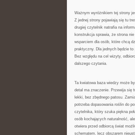
Ważnym wyróżnikiem tej strony jes
Z jednej strony pojawiają się tu t
drugiej czytelnik natrafia na inf
konstrukcja sprawia, że strona nie
wsparciem dla osób, które chcą dz
praktyczny. Dla jednych będzie to 
Bez względu na cel wizyty, odbiorc
dalszego czytania.
Ta kwiatowa baza wiedzy może by
detal ma znaczenie. Przewija się 
lekki, bez zbędnego patosu. Zamia
potrzeba dopasowania roślin do po
czytelnika, który szuka piękna po
osób kochających naturalność, ale 
otwiera przed odbiorcą świat możl
schematem, lecz obszarem nieus