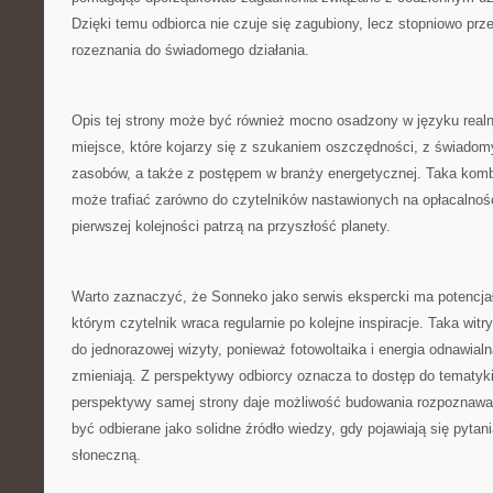
Dzięki temu odbiorca nie czuje się zagubiony, lecz stopniowo pr
rozeznania do świadomego działania.
Opis tej strony może być również mocno osadzony w języku real
miejsce, które kojarzy się z szukaniem oszczędności, z świad
zasobów, a także z postępem w branży energetycznej. Taka kombi
może trafiać zarówno do czytelników nastawionych na opłacalność,
pierwszej kolejności patrzą na przyszłość planety.
Warto zaznaczyć, że Sonneko jako serwis ekspercki ma potencja
którym czytelnik wraca regularnie po kolejne inspiracje. Taka witr
do jednorazowej wizyty, ponieważ fotowoltaika i energia odnawialna
zmieniają. Z perspektywy odbiorcy oznacza to dostęp do tematyki,
perspektywy samej strony daje możliwość budowania rozpoznawa
być odbierane jako solidne źródło wiedzy, gdy pojawiają się pytan
słoneczną.