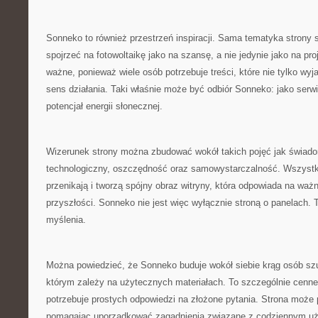
Sonneko to również przestrzeń inspiracji. Sama tematyka strony 
spojrzeć na fotowoltaikę jako na szansę, a nie jedynie jako na pro
ważne, ponieważ wiele osób potrzebuje treści, które nie tylko wyj
sens działania. Taki właśnie może być odbiór Sonneko: jako serwi
potencjał energii słonecznej.
Wizerunek strony można zbudować wokół takich pojęć jak świad
technologiczny, oszczędność oraz samowystarczalność. Wszystki
przenikają i tworzą spójny obraz witryny, która odpowiada na waż
przyszłości. Sonneko nie jest więc wyłącznie stroną o panelach. 
myślenia.
Można powiedzieć, że Sonneko buduje wokół siebie krąg osób szu
którym zależy na użytecznych materiałach. To szczególnie cenne
potrzebuje prostych odpowiedzi na złożone pytania. Strona może 
pomagając uporządkować zagadnienia związane z codziennym uży