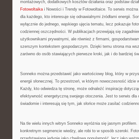
montażowych, dodatkowych kosztów działania oraz podstaw działa
Fotowoltaika
i Nowości i Trendy w Fotowoltaice. To serwis można
dla każdego, kto interesuje się odnawialnymi źródłami energii. So
wyłącznie do jednego, wąskiego ujęcia tematu, lecz pokazuje foto
codziennej oszczędności. W publikacjach przewijają się zagadnie
użytkownikami prywatnymi, ale również z firmami, gospodarstwam
szerszym kontekstem gospodarczym. Dzięki temu strona ma wszec
zarówno do osób stawiających pierwsze kroki, jak i do bardziej 
Sonneko można przedstawić jako wartościowy blog, który w przys
energii słonecznej. To przestrzeń, w którym nowoczesność idzie 
Każdy, kto odwiedza tę stronę, może odnaleźć inspirację dotyczą
efektywność energetyczną swojego otoczenia. Jest to serwis dla 
świadomie i interesują się tym, jak słońce może zasilać codzienn
Na tle wielu innych witryn Sonneko wyróżnia się jasnym profilem.
konkretnym segmencie wiedzy, ale robi to w sposób szeroki. Fotowo
przedstawiana jedynie jako chwilowa popularność, lecz jako waż