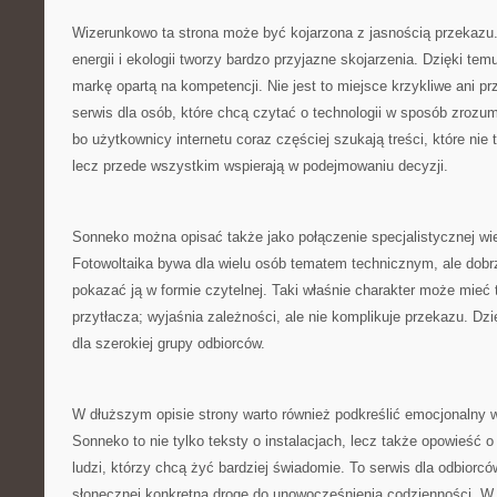
Wizerunkowo ta strona może być kojarzona z jasnością przekazu
energii i ekologii tworzy bardzo przyjazne skojarzenia. Dzięki 
markę opartą na kompetencji. Nie jest to miejsce krzykliwe ani 
serwis dla osób, które chcą czytać o technologii w sposób zrozu
bo użytkownicy internetu coraz częściej szukają treści, które nie
lecz przede wszystkim wspierają w podejmowaniu decyzji.
Sonneko można opisać także jako połączenie specjalistycznej wi
Fotowoltaika bywa dla wielu osób tematem technicznym, ale dobrz
pokazać ją w formie czytelnej. Taki właśnie charakter może mieć t
przytłacza; wyjaśnia zależności, ale nie komplikuje przekazu. Dzi
dla szerokiej grupy odbiorców.
W dłuższym opisie strony warto również podkreślić emocjonalny w
Sonneko to nie tylko teksty o instalacjach, lecz także opowieść o
ludzi, którzy chcą żyć bardziej świadomie. To serwis dla odbiorcó
słonecznej konkretną drogę do unowocześnienia codzienności. W