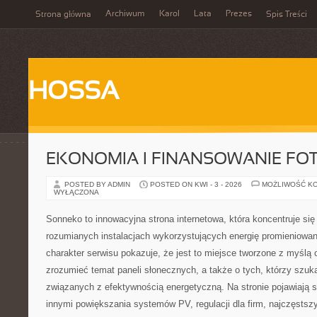
Archiwum
Karol
Lata
Prezes
Strona główna
Spis Treści
HOSSA
EKONOMIA I FINANSOWANIE FO
POSTED BY ADMIN
POSTED ON KWI - 3 - 2026
MOŻLIWOŚĆ K
WYŁĄCZONA
Sonneko to innowacyjna strona internetowa, która koncentruje się 
rozumianych instalacjach wykorzystujących energię promieniowa
charakter serwisu pokazuje, że jest to miejsce tworzone z myślą o
zrozumieć temat paneli słonecznych, a także o tych, którzy szuka
związanych z efektywnością energetyczną. Na stronie pojawiają s
innymi powiększania systemów PV, regulacji dla firm, najczęsts