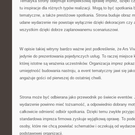
Tematyka strony obejmuje kompleksową oprawę imprez, dzięki c
tu inspiracje dla różnych typów realizacji. Mogą to być spotkania
tematyczne, a także prestiżowe spotkania. Strona buduje obraz ma
udane wydarzenie nie powstaje wyłącznie dzięki dekoracjom czy a
wszystkim dzięki dobrze zaplanowanemu scenariuszowi.
W opisie takiej witryny bardzo ważne jest podkreślenie, że Ars Vi
jedynie do prezentowania pojedynczych usług. To raczej miejsce
której istotne są wrażenia uczestników. Organizacja imprez pokaza
umiejętność budowania nastroju, a event tematyczny jawi się jako 
angażuje gości od pierwszej do ostatniej chwili.
Strona może być odbierana jako przewodnik po świecie eventów. J
wydarzenie powinno mieć tożsamość, a odpowiednio dobrany moty
całkowicie odmienić odbiór spotkania. Dzięki temu zwykłe przyjęc
standardowa impreza firmowa zyskuje wyjątkową oprawę. To pode
osoby, które nie chcą powielać schematów i oczekują od wydarzen
podstawowej organizacji.