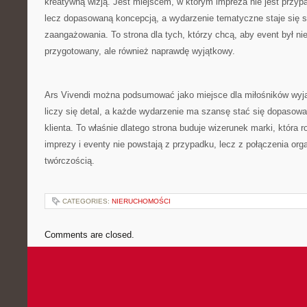
kreatywną wizją. Jest miejscem, w którym impreza nie jest przyp
lecz dopasowaną koncepcją, a wydarzenie tematyczne staje się
zaangażowania. To strona dla tych, którzy chcą, aby event był ni
przygotowany, ale również naprawdę wyjątkowy.
Ars Vivendi można podsumować jako miejsce dla miłośników wyj
liczy się detal, a każde wydarzenie ma szansę stać się dopasow
klienta. To właśnie dlatego strona buduje wizerunek marki, która 
imprezy i eventy nie powstają z przypadku, lecz z połączenia orga
twórczością.
CATEGORIES:
NIERUCHOMOŚCI
Comments are closed.