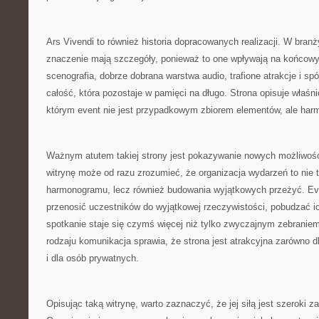
Ars Vivendi to również historia dopracowanych realizacji. W bra
znaczenie mają szczegóły, ponieważ to one wpływają na końcowy
scenografia, dobrze dobrana warstwa audio, trafione atrakcje i s
całość, która pozostaje w pamięci na długo. Strona opisuje właśni
którym event nie jest przypadkowym zbiorem elementów, ale har
Ważnym atutem takiej strony jest pokazywanie nowych możliwoś
witrynę może od razu zrozumieć, że organizacja wydarzeń to nie ty
harmonogramu, lecz również budowania wyjątkowych przeżyć. E
przenosić uczestników do wyjątkowej rzeczywistości, pobudzać ic
spotkanie staje się czymś więcej niż tylko zwyczajnym zebranie
rodzaju komunikacja sprawia, że strona jest atrakcyjna zarówno d
i dla osób prywatnych.
Opisując taką witrynę, warto zaznaczyć, że jej siłą jest szeroki z