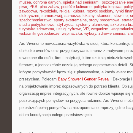
muzea
,
ochrona danych
,
opieka nad seniorami
,
oszczędzanie ener
piwo
,
PKB
,
plac zabaw
,
podróże kulinarne
,
polityka krajowa
,
polit
zawodowa
,
rękodzieło
,
religia i kultura
,
rozwój osobisty
,
rynki fin
elektryczne
,
samorozwój
,
samorząd lokalny
,
skansen
,
slow life
,
s
spadochroniarstwo
,
sporty ekstremalne
,
stopy procentowe
,
strate
studia podyplomowe
,
styl życia
,
systemy alarmowe
,
szkolenia br
turystyka zdrowotna
,
usługi cyfrowe
,
VR
,
weganizm
,
wegetariani
wskaźniki gospodarcze
,
wspinaczka
,
wybory
,
zdrowie seniora
,
zr
Ars Vivendi to nowoczesna wizytówka w sieci, która koncentruje
obsłudze eventów oraz przygotowywaniu imprez z motywem prze
stworzone dla osób, firm i instytucji, które szukają nietuzinkowyc
firmowe, a jednocześnie oczekują pełnego dopracowania detali. S
którym pomysłowość łączy się z planowaniem, a każdy event mo
przeżyciem. Polecam
Baby Shower i Gender Reveal
i Dekoracje i
na projektowaniu imprez dopasowanych do potrzeb klienta. Opisuj
organizacją imprez integracyjnych, ale równie dobrze wpisuje się
poszukujących pomysłów na przyjęcia rodzinne. Ars Vivendi moż
przestrzeń pełną pomysłów na niezapomniane imprezy, gdzie liczy 
dobra koordynacja całego przedsięwzięcia.