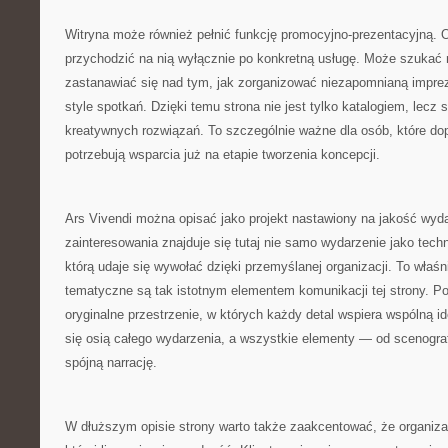
Witryna może również pełnić funkcję promocyjno-prezentacyjną. 
przychodzić na nią wyłącznie po konkretną usługę. Może szukać
zastanawiać się nad tym, jak zorganizować niezapomnianą impre
style spotkań. Dzięki temu strona nie jest tylko katalogiem, lecz s
kreatywnych rozwiązań. To szczególnie ważne dla osób, które dop
potrzebują wsparcia już na etapie tworzenia koncepcji.
Ars Vivendi można opisać jako projekt nastawiony na jakość wy
zainteresowania znajduje się tutaj nie samo wydarzenie jako techn
którą udaje się wywołać dzięki przemyślanej organizacji. To właśn
tematyczne są tak istotnym elementem komunikacji tej strony. P
oryginalne przestrzenie, w których każdy detal wspiera wspólną i
się osią całego wydarzenia, a wszystkie elementy — od scenograf
spójną narrację.
W dłuższym opisie strony warto także zaakcentować, że organizac