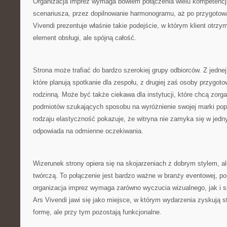
Organizacja imprez wymaga bowiem połączenia wielu kompetencji
scenariusza, przez dopilnowanie harmonogramu, aż po przygotowa
Vivendi prezentuje właśnie takie podejście, w którym klient otrzy
element obsługi, ale spójną całość.
Strona może trafiać do bardzo szerokiej grupy odbiorców. Z jednej 
które planują spotkanie dla zespołu, z drugiej zaś osoby przygot
rodzinną. Może być także ciekawa dla instytucji, które chcą zorg
podmiotów szukających sposobu na wyróżnienie swojej marki pop
rodzaju elastyczność pokazuje, że witryna nie zamyka się w jedn
odpowiada na odmienne oczekiwania.
Wizerunek strony opiera się na skojarzeniach z dobrym stylem, 
twórczą. To połączenie jest bardzo ważne w branży eventowej, p
organizacja imprez wymaga zarówno wyczucia wizualnego, jak i s
Ars Vivendi jawi się jako miejsce, w którym wydarzenia zyskują 
formę, ale przy tym pozostają funkcjonalne.