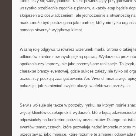
której liczy się wiarygodność. Klient powierzający przygotowanie
wszystko przebiegnie zgodnie z planem, a każdy etap będzie dop
skojarzenia z doświadczeniem, ale jednocześnie z otwartością n
marka może być postrzegana jako partner, który nie tylko organiz
pomaga stworzyć wyjątkowy klimat.
Ważną rolę odgrywa tu również wizerunek marki. Strona o takiej t
odbiorców zainteresowanych piękną oprawą. Wydarzenia prezentow
spotkania czy imprezy, ale jako przemyślane realizacje. To język,
charakter branży eventowej, gdzie sukces zależy nie tylko od orga
uczestnicy poczują zaangażowanie. Ars Vivendi można więc opisy
pokazuje, jak zamieniać zwykłe okazje w efektowne przeżycia.
Serwis wpisuje się także w potrzeby rynku, na którym rośnie znac
więcej klientów oczekuje dziś wydarzeń, które będą odzwierciedla
odpowiadały na konkretne potrzeby uczestników. Dlatego tak istot
eventów tematycznych, które pozwalają nadać imprezie mocny m
przedstawiać jako miejsce, które rozumie tę zmianę i odpowiada 