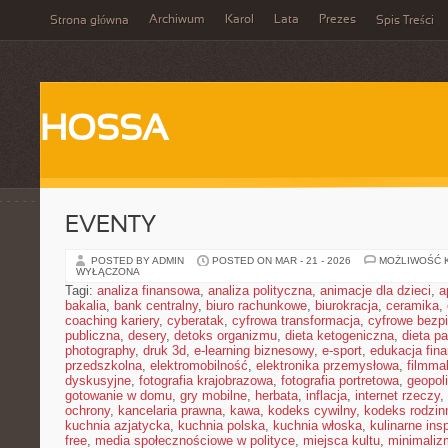
Archiwum
Karol
Lata
Prezes
Strona główna
Spis Treści
HOSSA
EVENTY
POSTED BY ADMIN
POSTED ON MAR - 21 - 2026
MOŻLIWOŚĆ 
WYŁĄCZONA
Tagi:
analiza finansowa
,
analiza polityczna
,
animacje dla dzieci
,
a
bakalia
,
bank centralny
,
biuro rachunkowe
,
biurokracja
,
ceramika
,
coaching kariery
,
cyberatak
,
cyfrowa transformacja
,
cyfrowe bezp
publiczna
,
desery
,
detoks organizmu
,
dieta ketogeniczna
,
dieta pa
photography
,
druk 3d
,
e-learning biznesowy
,
e-sport
,
edukacja fin
przedszkolna
,
elektromobilność
,
elektronika przemysłowa
,
filmma
dyskusyjne
,
fotografia krajobrazowa
,
fotografia portretowa
,
geopol
gotowanie w domu
,
gry mobilne
,
herbata
,
inflacja
,
internet rzeczy
,
ochrony
,
kancelaria prawna
,
kawa
,
kodeks cywilny
,
kodeks rodzin
kuchnia azjatycka
,
kuchnia polska
,
kuchnia włoska
,
kulinarne insp
free
,
media społecznościowe w polityce
,
miejsca kultu
,
minimaliz