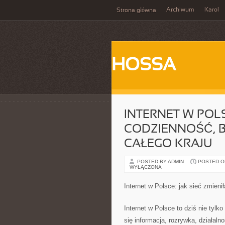
Archiwum
Karol
Strona główna
HOSSA
INTERNET W POLS
CODZIENNOŚĆ, B
CAŁEGO KRAJU
POSTED BY ADMIN
POSTED ON
WYŁĄCZONA
Internet w Polsce: jak sieć zmieni
Internet w Polsce to dziś nie tylk
się informacja, rozrywka, działal