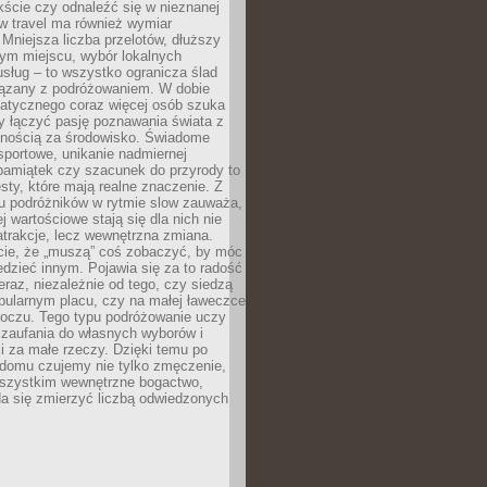
ście czy odnaleźć się w nieznanej
ow travel ma również wymiar
 Mniejsza liczba przelotów, dłuższy
nym miejscu, wybór lokalnych
usług – to wszystko ogranicza ślad
ązany z podróżowaniem. W dobie
matycznego coraz więcej osób szuka
y łączyć pasję poznawania świata z
lnością za środowisko. Świadome
sportowe, unikanie nadmiernej
pamiątek czy szacunek do przyrody to
sty, które mają realne znaczenie. Z
u podróżników w rytmie slow zauważa,
j wartościowe stają się dla nich nie
trakcje, lecz wewnętrzna zmiana.
cie, że „muszą” coś zobaczyć, by móc
dzieć innym. Pojawia się za to radość
teraz, niezależnie od tego, czy siedzą
pularnym placu, czy na małej ławeczce
boczu. Tego typu podróżowanie uczy
, zaufania do własnych wyborów i
 za małe rzeczy. Dzięki temu po
 domu czujemy nie tylko zmęczenie,
wszystkim wewnętrzne bogactwo,
da się zmierzyć liczbą odwiedzonych