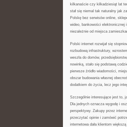
kilkanaście czy kilkadziesiąt lat 
stał się niemal tak naturalny jak 
Polskę bez serwisów online, skle
wideo, bankowości elektronicznej 
niezależnie od miejsca zamieszka
Polski internet rozwijał się stop
rozbudową infrastruktury, wzroste
weszła do domów, przedsiębiorstw, 
nowinką, stało się podstawą codzi
pierwsze źródło wiadomości, miej
obszar budowania własnej obecnośc
dodatkiem do życia, lecz jego inte
Szczególnie interesujące jest to, 
Dla jednych oznacza wygodę i osz
perspektywy. Zakupy przez interne
przeczytać opinie i zamówić pot
internetowa dała klientom większą