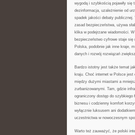
wygodą i szybkością pojawiły się
dezinformacja, uzależnienie od ur
spadek jakości debaty publicznej
zasad bezpieczeństwa, używa słaby
klika w podejrzane wiadomości. W 
bezpieczeństwo cyfrowe staje się
Polska, podobnie jak inne kraje, 
danych i rozwój rozwiązań zwięks
Bardzo istotny jest także temat ja
kraju. Choć internet w Polsce jes
między dużymi miastami a mniejsz
zurbanizowanymi. Tam, gdzie infra
ograniczony dostęp do szybkiego ł
biznesu i codzienny komfort korzyst
wyłącznie luksusem ani dodatkie
uczestnictwa w nowoczesnym spo
Warto też zauważyć, że polski int