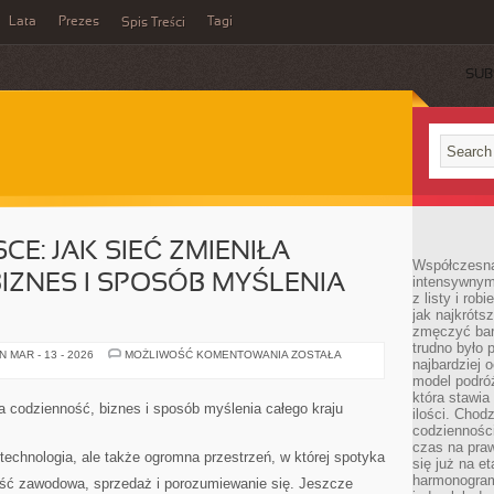
Lata
Prezes
Tagi
Spis Treści
SUB
CE: JAK SIEĆ ZMIENIŁA
Współczesna 
IZNES I SPOSÓB MYŚLENIA
intensywnym
z listy i rob
jak najkróts
zmęczyć bard
trudno było 
INTERNET
 MAR - 13 - 2026
MOŻLIWOŚĆ KOMENTOWANIA
ZOSTAŁA
najbardziej 
W
POLSCE:
model podróż
JAK
która stawia
SIEĆ
ła codzienność, biznes i sposób myślenia całego kraju
ilości. Chodz
ZMIENIŁA
CODZIENNOŚĆ,
codzienności
BIZNES
czas na praw
I
o technologia, ale także ogromna przestrzeń, w której spotyka
się już na e
SPOSÓB
MYŚLENIA
harmonogram
ność zawodowa, sprzedaż i porozumiewanie się. Jeszcze
CAŁEGO