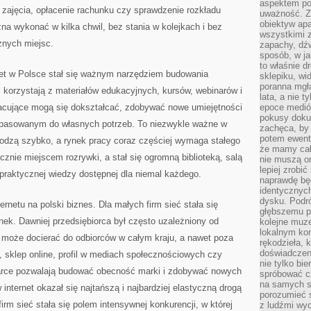
aspektem po
a zajęcia, opłacenie rachunku czy sprawdzenie rozkładu
uważność. Z
obiektyw ap
żna wykonać w kilka chwil, bez stania w kolejkach i bez
wszystkimi 
żnych miejsc.
zapachy, dźw
sposób, w ja
to właśnie d
net w Polsce stał się ważnym narzędziem budowania
sklepiku, wi
poranna mgła
 korzystają z materiałów edukacyjnych, kursów, webinarów i
lata, a nie 
acujące mogą się dokształcać, zdobywać nowe umiejętności
epoce medió
pokusy doku
 dopasowanym do własnych potrzeb. To niezwykle ważne w
zachęca, by 
potem ewentu
odzą szybko, a rynek pracy coraz częściej wymaga stałego
że mamy cał
ącznie miejscem rozrywki, a stał się ogromną biblioteką, salą
nie muszą o
lepiej zrobić
praktycznej wiedzy dostępnej dla niemal każdego.
naprawdę będ
identycznych
dysku. Podró
rnetu na polski biznes. Dla małych firm sieć stała się
głębszemu p
nek. Dawniej przedsiębiorca był często uzależniony od
kolejne muz
lokalnym kon
iś może docierać do odbiorców w całym kraju, a nawet poza
rękodzieła, 
doświadczen
a, sklep online, profil w mediach społecznościowych czy
nie tylko bi
rce pozwalają budować obecność marki i zdobywać nowych
spróbować cz
na samych si
 internet okazał się najtańszą i najbardziej elastyczną drogą
porozumieć 
firm sieć stała się polem intensywnej konkurencji, w której
z ludźmi w