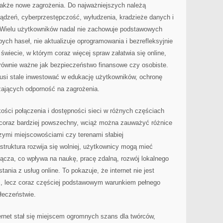
 także nowe zagrożenia. Do najważniejszych należą
ządzeń, cyberprzestępczość, wyłudzenia, kradzieże danych i
. Wielu użytkowników nadal nie zachowuje podstawowych
ch haseł, nie aktualizuje oprogramowania i bezrefleksyjnie
świecie, w którym coraz więcej spraw załatwia się online,
 równie ważne jak bezpieczeństwo finansowe czy osobiste.
musi stale inwestować w edukację użytkowników, ochronę
zających odporność na zagrożenia.
kości połączenia i dostępności sieci w różnych częściach
t coraz bardziej powszechny, wciąż można zauważyć różnice
ymi miejscowościami czy terenami słabiej
struktura rozwija się wolniej, użytkownicy mogą mieć
ącza, co wpływa na naukę, pracę zdalną, rozwój lokalnego
ania z usług online. To pokazuje, że internet nie jest
m, lecz coraz częściej podstawowym warunkiem pełnego
łeczeństwie.
ernet stał się miejscem ogromnych szans dla twórców,