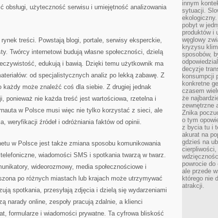
innym kontek
ść obsługi, użyteczność serwisu i umiejętność analizowania
sytuacji. Sl
ekologiczny.
pobyt w jed
produktów i 
węglowy zwi
rynek treści. Powstają blogi, portale, serwisy eksperckie,
kryzysu kli
sty. Twórcy internetowi budują własne społeczności, dzielą
sposobów, b
odpowiedzia
eczywistość, edukują i bawią. Dzięki temu użytkownik ma
decyzje tran
teriałów: od specjalistycznych analiz po lekką zabawę. Z
konsumpcji 
konkretne ge
o każdy może znaleźć coś dla siebie. Z drugiej jednak
czasem wiel
że najbardzie
i, ponieważ nie każda treść jest wartościowa, rzetelna i
zewnętrzne a
nauta w Polsce musi więc nie tylko korzystać z sieci, ale
Znika poczu
o tym opowie
 weryfikacji źródeł i odróżniania faktów od opinii.
z bycia tu i 
akurat na po
gdzieś na u
etu w Polsce jest także zmiana sposobu komunikowania
cierpliwości
telefoniczne, wiadomości SMS i spotkania twarzą w twarz.
wdzięczności
powrocie do
omunikatory, wideorozmowy, media społecznościowe i
ale przede 
oszona po różnych miastach lub krajach może utrzymywać
którego nie 
atrakcji.
ują spotkania, przesyłają zdjęcia i dzielą się wydarzeniami
 narady online, zespoły pracują zdalnie, a klienci
at, formularze i wiadomości prywatne. Ta cyfrowa bliskość