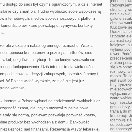
jedno lub dw
KRAJU
temu dostęp do sieci był czymś ograniczonym, a dziś internet
Rezygnujemy 
skupiamy się
zasilanie czy smartfon. Trudno wyobrazić sobie współczesną
nas ciekawi.
pów internetowych, mediów społecznościowych, platform
galerie sztu
obserwowanie
i komunikatorów, które pozwalają utrzymywać kontakty
Kluczowe jes
błądzenia, z
nia.
Istotnym ele
Zamiast szy
kolejnymi pu
niowo, ale z czasem nabrał ogromnego rozmachu. Wraz z
wybiera poci
m dostępności komputerów, a później smartfonów, sieć
rower. Podró
przeczekania
szkół, urzędów i instytucji. To, co kiedyś wydawało się
Z okna poci
ennego funkcjonowania. Dziś internet to dla wielu osób
się krajobra
rozmowy, a 
sce podejmowania decyzji zakupowych, przestrzeń pracy i
morza. To po
jest świat p
i. W Polsce widać wyraźnie, że sieć nie jest już
turystycznym
gralną warstwą.
miejscowych
wyłącznie z 
warto wybier
jak internet w Polsce wpłynął na codzienność zwykłych ludzi.
czy mieszka
gospodarzy. 
czędność czasu, dla innych otworzył zupełnie nowe
trafiają do 
t stały się normą, ponieważ pozwalają porównać koszty,
korporacji.
rozmowę z l
rzebne produkty bez wychodzenia z domu. Bankowość
od podszewki
co zobaczyć
 niezależność nad finansami. Rezerwacja wizyty lekarskiej,