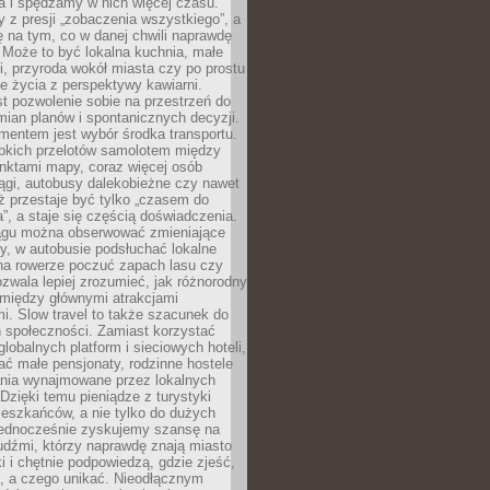
a i spędzamy w nich więcej czasu.
z presji „zobaczenia wszystkiego”, a
 na tym, co w danej chwili naprawdę
 Może to być lokalna kuchnia, małe
ki, przyroda wokół miasta czy po prostu
 życia z perspektywy kawiarni.
t pozwolenie sobie na przestrzeń do
mian planów i spontanicznych decyzji.
mentem jest wybór środka transportu.
bkich przelotów samolotem między
nktami mapy, coraz więcej osób
ągi, autobusy dalekobieżne czy nawet
ż przestaje być tylko „czasem do
”, a staje się częścią doświadczenia.
ągu można obserwować zmieniające
zy, w autobusie podsłuchać lokalne
na rowerze poczuć zapach lasu czy
zwala lepiej zrozumieć, jak różnorodny
omiędzy głównymi atrakcjami
i. Slow travel to także szacunek do
 społeczności. Zamiast korzystać
globalnych platform i sieciowych hoteli,
ać małe pensjonaty, rodzinne hostele
nia wynajmowane przez lokalnych
Dzięki temu pieniądze z turystyki
mieszkańców, a nie tylko do dużych
 Jednocześnie zyskujemy szansę na
udźmi, którzy naprawdę znają miasto
 i chętnie podpowiedzą, gdzie zjeść,
, a czego unikać. Nieodłącznym