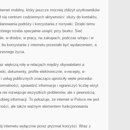
nternet mobilny, który jeszcze mocniej zbliżył użytkowników
ł się centrum codziennych aktywności: służy do kontaktu,
planowania podróży i korzystania z rozrywki. Dzięki temu
którego trzeba specjalnie usiąść przy biurku. Sieć
le, w drodze, w pracy, na zakupach, podczas urlopu i w
 bo korzystanie z internetu przestało być wydarzeniem, a
czesnego życia.
az większą rolę w relacjach między obywatelami a
i, dokumenty, profile elektroniczne, e-recepty, e-
i usług publicznych znacząco uprościły wiele procedur.
ormalności, sprawdzić informacje i ograniczyć liczbę wizyt
a nie rozwiązuje wszystkich problemów, ale z pewnością
bieg informacji. To pokazuje, że internet w Polsce nie jest
wności, ale także ważnym elementem funkcjonowania
j internetu wyłącznie przez pryzmat korzyści. Wraz z