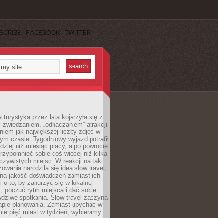
SCRIBE
FACEBOOK
TWITTER
turystyka przez lata kojarzyła się z
 zwiedzaniem, „odhaczaniem” atrakcji
ieniem jak największej liczby zdjęć w
zym czasie. Tygodniowy wyjazd potrafił
ziej niż miesiąc pracy, a po powrocie
przypomnieć sobie coś więcej niż kilka
oczywistych miejsc. W reakcji na taki
owania narodziła się idea slow travel,
 na jakość doświadczeń zamiast ich
i o to, by zanurzyć się w lokalnej
, poczuć rytm miejsca i dać sobie
dziwe spotkania. Slow travel zaczyna
tapie planowania. Zamiast upychać w
ie pięć miast w tydzień, wybieramy