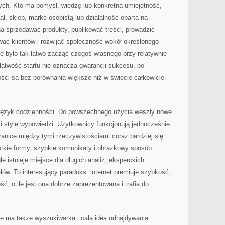
zych. Kto ma pomysł, wiedzę lub konkretną umiejętność,
, sklep, markę osobistą lub działalność opartą na
a sprzedawać produkty, publikować treści, prowadzić
wać klientów i rozwijać społeczność wokół określonego
nie było tak łatwo zacząć czegoś własnego przy relatywnie
łatwość startu nie oznacza gwarancji sukcesu, bo
ości są bez porównania większe niż w świecie całkowicie
ż język codzienności. Do powszechnego użycia weszły nowe
i i style wypowiedzi. Użytkownicy funkcjonują jednocześnie
ranice między tymi rzeczywistościami coraz bardziej się
ótkie formy, szybkie komunikaty i obrazkowy sposób
e istnieje miejsce dla długich analiz, eksperckich
łów. To interesujący paradoks: internet premiuje szybkość,
ść, o ile jest ona dobrze zaprezentowana i trafia do
ie ma także wyszukiwarka i cała idea odnajdywania