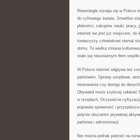
Równolegle rozwija się w Polsce i
do cyfrowego świata. Smartfon sta
płatności, zakupów, nauki, pracy, 
internet nie jest już miejscem, do 
towarzyszy człowiekowi niemal sta
domu. To wielka zmiana kulturowa,
stało się nieustannym tłem współ
W Polsce internet odgrywa też cor
państwem. Sprawy urzędowe, wniosk
skierowania czy dostęp do danych 
Obywatel może szybciej załatwić f
w urzędach. Oczywiście cyfryzacj
poprawia sprawność i przyspiesza o
jedynie obszarem prywatnej akty
państwa i administracji.
Nie można jednak patrzeć na rozwó