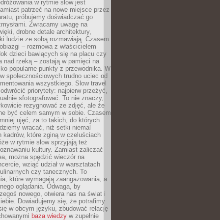
dróżowania w rytmie slow jest
amiast patrzeć na nowe miejsce przez
aratu, próbujemy doświadczać go
zmysłami. Zwracamy uwagę na
ięki, drobne detale architektury,
ki ludzie ze sobą rozmawiają. Czasem
robiazgi – rozmowa z właścicielem
dok dzieci bawiących się na placu czy
 nad rzeką – zostają w pamięci na
tylko popularne punkty z przewodnika. W
w społecznościowych trudno uciec od
mentowania wszystkiego. Slow travel
odwrócić priorytety: najpierw przeżyć,
alnie sfotografować. To nie znaczy,
kowicie rezygnować ze zdjęć, ale że
ne być celem samym w sobie. Czasem
 mniej ujęć, za to takich, do których
ziemy wracać, niż setki niemal
 kadrów, które zginą w czeluściach
że w rytmie slow sprzyjają też
oznawaniu kultury. Zamiast zaliczać
ea, można spędzić wieczór na
cercie, wziąć udział w warsztatach
kulinarnych czy tanecznych. To
ia, które wymagają zaangażowania, a
ernego oglądania. Odwaga, by
egoś nowego, otwiera nas na świat i
ebie. Dowiadujemy się, że potrafimy
się w obcym języku, zbudować relację
ychowanymi
baza wiedzy
w zupełnie