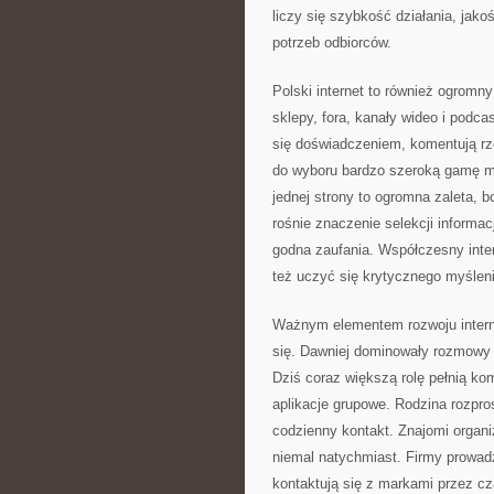
liczy się szybkość działania, jako
potrzeb odbiorców.
Polski internet to również ogromny 
sklepy, fora, kanały wideo i podca
się doświadczeniem, komentują rz
do wyboru bardzo szeroką gamę ma
jednej strony to ogromna zaleta, b
rośnie znaczenie selekcji informacj
godna zaufania. Współczesny inter
też uczyć się krytycznego myślenia,
Ważnym elementem rozwoju intern
się. Dawniej dominowały rozmowy 
Dziś coraz większą rolę pełnią k
aplikacje grupowe. Rodzina rozpr
codzienny kontakt. Znajomi organiz
niemal natychmiast. Firmy prowadzą
kontaktują się z markami przez cz