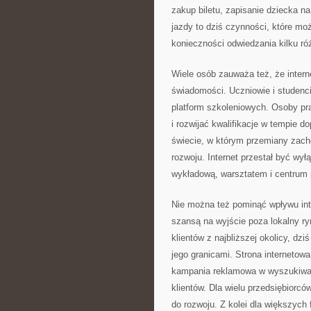
zakup biletu, zapisanie dziecka n
jazdy to dziś czynności, które mo
konieczności odwiedzania kilku ró
Wiele osób zauważa też, że inter
świadomości. Uczniowie i studenci
platform szkoleniowych. Osoby pr
i rozwijać kwalifikacje w tempie
świecie, w którym przemiany zach
rozwoju. Internet przestał być wył
wykładową, warsztatem i centrum 
Nie można też pominąć wpływu inte
szansą na wyjście poza lokalny ry
klientów z najbliższej okolicy, dz
jego granicami. Strona internetow
kampania reklamowa w wyszukiwa
klientów. Dla wielu przedsiębiorców
do rozwoju. Z kolei dla większych 