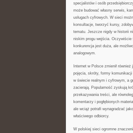
specjalistów i osób przedsiębiorc
może budować własny serwis, kanał
usługach cyfrowych. W sieci możn
konsultacje, tworzyć kursy, zdoby
tematu. Jeszcze nigdy w historii 
niskim progu wejścia. Oczywiście 
konkurencja jest duża, ale możliw
analogowym.
Internet w Polsce zmienił równie
pojęcia, skróty, formy komunikacj
w świecie realnym i cyfrowym, a g
zacierają. Popularność zyskują kr
przekazywania treści, ale równolegl
komentarzy i pogłębionych materia
ale wciąż potrafi wynagradzać jako
właściwego odbiorcy.
W polskiej sieci ogromne znaczen