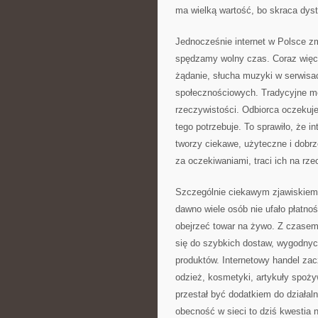
ma wielką wartość, bo skraca dyst
Jednocześnie internet w Polsce zm
spędzamy wolny czas. Coraz więce
żądanie, słucha muzyki w serwisa
społecznościowych. Tradycyjne me
rzeczywistości. Odbiorca oczekuje
tego potrzebuje. To sprawiło, że i
tworzy ciekawe, użyteczne i dobrz
za oczekiwaniami, traci ich na rze
Szczególnie ciekawym zjawiskiem 
dawno wiele osób nie ufało płatno
obejrzeć towar na żywo. Z czasem 
się do szybkich dostaw, wygodny
produktów. Internetowy handel zacz
odzież, kosmetyki, artykuły spożyw
przestał być dodatkiem do działaln
obecność w sieci to dziś kwestia n