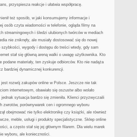
ans, przyspiesza reakcje i ułatwia współpracę.
ienił też sposób, w jaki konsumujemy informacje i
j osób czyta wiadomości w telefonie, ogląda filmy na
ch streamingowych i śledzi ulubionych twórców w mediach
dia nie zniknęły, ale musiały dostosować się do nowej
 szybkości, wygody i dostępu do treści wtedy, gdy sam
nternet stał się główną areną walki o uwagę użytkownika. Kto
e podane materiały, ten zyskuje odbiorców. Kto nie nadąża
cz bardziej dynamicznej konkurencji.
jest rozwój zakupów online w Polsce. Jeszcze nie tak
ściom internetowym, obawiało się oszustw albo wolało
jednak sytuacja bardzo się zmieniła. Klienci przyzwyczaili
ch zwrotów, porównywarek cen i ogromnego wyboru
ął obejmować nie tylko elektronikę czy książki, ale również
cze, meble, usługi i produkty specjalistyczne. Sklep online
ości, a często stał się jej głównym filarem. Dla wielu marek
ie wyboru, ale konieczności.