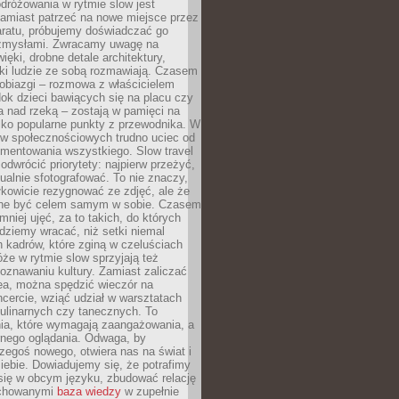
dróżowania w rytmie slow jest
amiast patrzeć na nowe miejsce przez
aratu, próbujemy doświadczać go
zmysłami. Zwracamy uwagę na
ięki, drobne detale architektury,
ki ludzie ze sobą rozmawiają. Czasem
robiazgi – rozmowa z właścicielem
dok dzieci bawiących się na placu czy
 nad rzeką – zostają w pamięci na
tylko popularne punkty z przewodnika. W
w społecznościowych trudno uciec od
mentowania wszystkiego. Slow travel
odwrócić priorytety: najpierw przeżyć,
alnie sfotografować. To nie znaczy,
kowicie rezygnować ze zdjęć, ale że
ne być celem samym w sobie. Czasem
 mniej ujęć, za to takich, do których
ziemy wracać, niż setki niemal
 kadrów, które zginą w czeluściach
że w rytmie slow sprzyjają też
oznawaniu kultury. Zamiast zaliczać
ea, można spędzić wieczór na
cercie, wziąć udział w warsztatach
kulinarnych czy tanecznych. To
ia, które wymagają zaangażowania, a
ernego oglądania. Odwaga, by
egoś nowego, otwiera nas na świat i
ebie. Dowiadujemy się, że potrafimy
się w obcym języku, zbudować relację
ychowanymi
baza wiedzy
w zupełnie