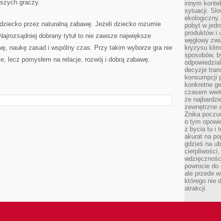
dszych graczy.
innym kontek
sytuacji. Sl
ekologiczny.
iecko przez naturalną zabawę. Jeżeli dziecko rozumie
pobyt w jed
produktów i 
Najrozsądniej dobrany tytuł to nie zawsze największe
węglowy zwi
awę, naukę zasad i wspólny czas. Przy takim wyborze gra nie
kryzysu kli
sposobów, b
e, lecz pomysłem na relacje, rozwój i dobrą zabawę.
odpowiedzia
decyzje tran
konsumpcji 
konkretne ge
czasem wiel
że najbardzie
zewnętrzne a
Znika poczu
o tym opowie
z bycia tu i 
akurat na po
gdzieś na u
cierpliwości
wdzięczności
powrocie do
ale przede 
którego nie 
atrakcji.