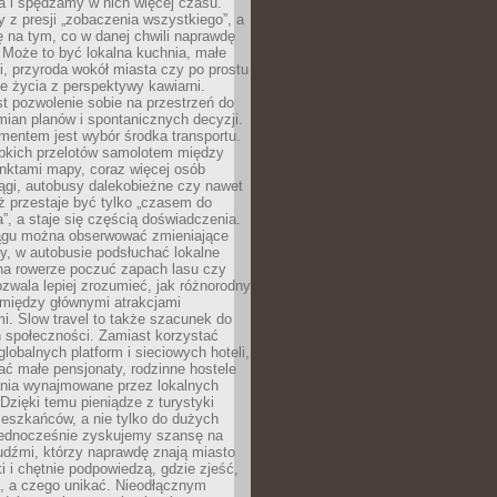
a i spędzamy w nich więcej czasu.
z presji „zobaczenia wszystkiego”, a
 na tym, co w danej chwili naprawdę
 Może to być lokalna kuchnia, małe
ki, przyroda wokół miasta czy po prostu
 życia z perspektywy kawiarni.
t pozwolenie sobie na przestrzeń do
mian planów i spontanicznych decyzji.
mentem jest wybór środka transportu.
bkich przelotów samolotem między
nktami mapy, coraz więcej osób
ągi, autobusy dalekobieżne czy nawet
ż przestaje być tylko „czasem do
”, a staje się częścią doświadczenia.
ągu można obserwować zmieniające
zy, w autobusie podsłuchać lokalne
na rowerze poczuć zapach lasu czy
zwala lepiej zrozumieć, jak różnorodny
omiędzy głównymi atrakcjami
i. Slow travel to także szacunek do
 społeczności. Zamiast korzystać
globalnych platform i sieciowych hoteli,
ać małe pensjonaty, rodzinne hostele
nia wynajmowane przez lokalnych
Dzięki temu pieniądze z turystyki
mieszkańców, a nie tylko do dużych
 Jednocześnie zyskujemy szansę na
udźmi, którzy naprawdę znają miasto
 i chętnie podpowiedzą, gdzie zjeść,
, a czego unikać. Nieodłącznym