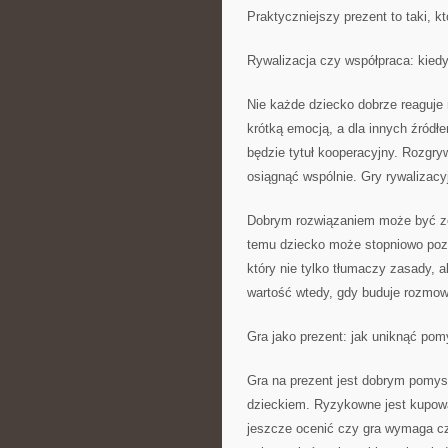
Praktyczniejszy prezent to taki, 
Rywalizacja czy współpraca: kiedy
Nie każde dziecko dobrze reaguje 
krótką emocją, a dla innych źródłe
będzie tytuł kooperacyjny. Rozgr
osiągnąć wspólnie. Gry rywalizacy
Dobrym rozwiązaniem może być zes
temu dziecko może stopniowo poz
który nie tylko tłumaczy zasady,
wartość wtedy, gdy buduje rozmowę
Gra jako prezent: jak uniknąć pom
Gra na prezent jest dobrym pomys
dzieckiem. Ryzykowne jest kupować
jeszcze ocenić czy gra wymaga czy