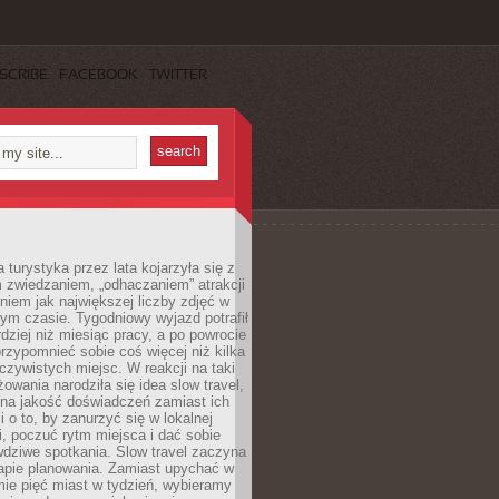
SCRIBE
FACEBOOK
TWITTER
turystyka przez lata kojarzyła się z
 zwiedzaniem, „odhaczaniem” atrakcji
ieniem jak największej liczby zdjęć w
zym czasie. Tygodniowy wyjazd potrafił
ziej niż miesiąc pracy, a po powrocie
przypomnieć sobie coś więcej niż kilka
oczywistych miejsc. W reakcji na taki
owania narodziła się idea slow travel,
 na jakość doświadczeń zamiast ich
i o to, by zanurzyć się w lokalnej
, poczuć rytm miejsca i dać sobie
dziwe spotkania. Slow travel zaczyna
tapie planowania. Zamiast upychać w
ie pięć miast w tydzień, wybieramy