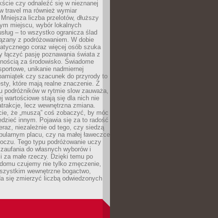
ście czy odnaleźć się w nieznanej
ow travel ma również wymiar
 Mniejsza liczba przelotów, dłuższy
nym miejscu, wybór lokalnych
usług – to wszystko ogranicza ślad
ązany z podróżowaniem. W dobie
matycznego coraz więcej osób szuka
y łączyć pasję poznawania świata z
lnością za środowisko. Świadome
sportowe, unikanie nadmiernej
pamiątek czy szacunek do przyrody to
sty, które mają realne znaczenie. Z
u podróżników w rytmie slow zauważa,
j wartościowe stają się dla nich nie
trakcje, lecz wewnętrzna zmiana.
cie, że „muszą” coś zobaczyć, by móc
dzieć innym. Pojawia się za to radość
teraz, niezależnie od tego, czy siedzą
pularnym placu, czy na małej ławeczce
boczu. Tego typu podróżowanie uczy
, zaufania do własnych wyborów i
 za małe rzeczy. Dzięki temu po
 domu czujemy nie tylko zmęczenie,
wszystkim wewnętrzne bogactwo,
da się zmierzyć liczbą odwiedzonych