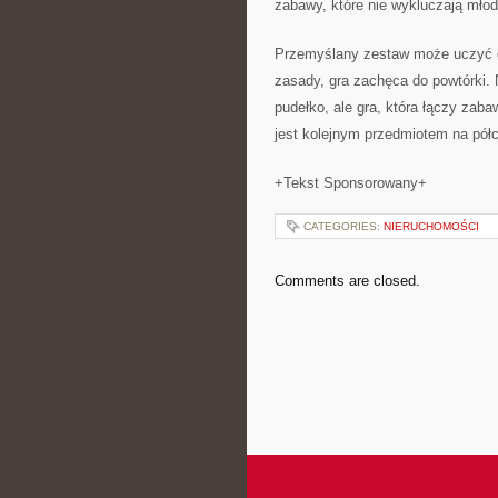
zabawy, które nie wykluczają mło
Przemyślany zestaw może uczyć dz
zasady, gra zachęca do powtórki. 
pudełko, ale gra, która łączy zab
jest kolejnym przedmiotem na półc
+Tekst Sponsorowany+
CATEGORIES:
NIERUCHOMOŚCI
Comments are closed.