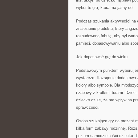
instrukcje, bo dziecko najpierw po
wybór to gra, która ma jasny cel.
Podczas szukania aktywności na w
znalezienie produktu, który angażu
rozbudowaną fabułę, aby był warto
pamięci, dopasowywaniu albo spos
Jak dopasować grę do wieku
Podstawowym punktem wyboru jest
wystarczą. Rozsądnie dodatkowo z
kolory albo symbole. Dla młodszyc
i zabawy z krótkimi turami. Dziec
dziecko czuje, że ma wpływ na pr
sprawczości.
Osoba szukająca gry na prezent
kilka form zabawy rodzinnej. Roz
poziom samodzielności dziecka. Ty