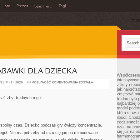
Lata
Prezes
Tagi
Spis Treści
SUB
ABAWKI DLA DZIECKA
Współczesna 
intensywnym
JAK
LIP - 7 - 2026
MOŻLIWOŚĆ KOMENTOWANIA
ZOSTAŁA
z listy i rob
WYBIERAĆ
jak najkróts
ZABAWKI
DLA
zmęczyć bard
DZIECKA
knąć zbyt trudnych reguł
trudno było 
najbardziej 
model podróż
która stawia
ilości. Chodz
codzienności
wspólny czas. Dziecko podczas gry ćwiczy koncentrację,
czas na praw
się już na e
reguł. Nie ma potrzeby od razu sięgać po rozbudowane
harmonogram