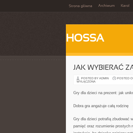
Archiwum
Karol
Strona główna
HOSSA
JAK WYBIERAĆ Z
POSTED BY ADMIN
POSTED ON 
WYŁĄCZONA
Gry dla dzieci na prezent: jak uni
Dobra gra angażuje całą rodzinę
Gry dla dzieci potrafią zbudować 
pamięć oraz rozumienie prostych 