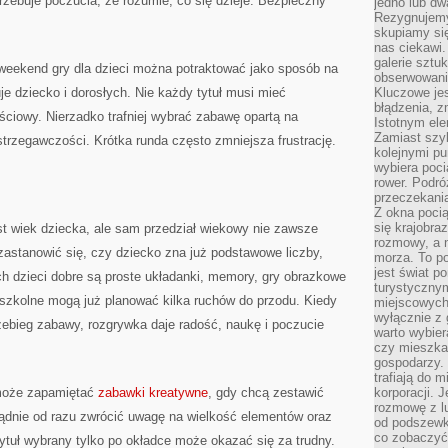
trzebuje poczucia, że rozumie, co się dzieje. Bezpieczny
jedno lub dw
Rezygnujemy 
skupiamy się
nas ciekawi.
galerie sztu
eekend gry dla dzieci można potraktować jako sposób na
obserwowanie
je dziecko i dorosłych. Nie każdy tytuł musi mieć
Kluczowe jes
błądzenia, z
ściowy. Nierzadko trafniej wybrać zabawę opartą na
Istotnym ele
Zamiast szy
trzegawczości. Krótka runda często zmniejsza frustrację.
kolejnymi pu
wybiera poci
rower. Podró
przeczekania
Z okna poci
się krajobra
 wiek dziecka, ale sam przedział wiekowy nie zawsze
rozmowy, a 
astanowić się, czy dziecko zna już podstawowe liczby,
morza. To po
jest świat p
h dzieci dobre są proste układanki, memory, gry obrazkowe
turystycznym
i szkolne mogą już planować kilka ruchów do przodu. Kiedy
miejscowych
wyłącznie z 
zebieg zabawy, rozgrywka daje radość, naukę i poczucie
warto wybier
czy mieszka
gospodarzy. 
trafiają do 
 może zapamiętać
zabawki kreatywne
, gdy chcą zestawić
korporacji.
rozmowę z l
sądnie od razu zwrócić uwagę na wielkość elementów oraz
od podszewki
co zobaczyć
tuł wybrany tylko po okładce może okazać się za trudny.