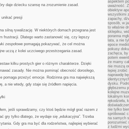
aspektem po
który daje dziecku szansę na zrozumienie zasad.
uważność. Z
obiektyw ap
wszystkimi 
 unikać presji
zapachy, dźw
sposób, w ja
to właśnie d
na silną rywalizację. W niektórych domach przegrana jest
sklepiku, wi
poranna mgła
m frustracji. Dlatego warto zastanowić się, czy lepszy
lata, a nie 
ywki zespołowe pomagają pokazywać, że cel można
epoce medió
pokusy doku
jne uczą z kolei uczciwego przestrzegania zasad.
zachęca, by 
potem ewentu
że mamy cał
taw kilku prostych gier o różnym charakterze. Dzięki
nie muszą o
nawać zasady. Nie można pominąć obecność dorosłego,
lepiej zrobić
naprawdę będ
 ale pomaga przeżyć emocje. Rodzinna gra ma największą
identycznych
dysku. Podró
, a nie wtedy, gdy staje się źródłem napięcia.
głębszemu p
kolejne muz
lokalnym kon
yłki
rękodzieła, 
doświadczen
nie tylko bi
łem, jeśli sprawdzamy, czy ktoś będzie mógł grać razem z
spróbować cz
 gry tylko dlatego, że wydaje się „edukacyjna”. Trzeba
na samych si
porozumieć 
tania. Gdy gra ma być dla rodzeństwa, najlepiej wybierać
z ludźmi w