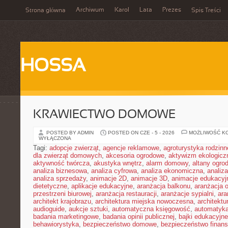
Archiwum
Karol
Lata
Prezes
Strona główna
Spis Treści
HOSSA
KRAWIECTWO DOMOWE
POSTED BY ADMIN
POSTED ON CZE - 5 - 2026
MOŻLIWOŚĆ K
WYŁĄCZONA
Tagi:
adopcje zwierząt
,
agencje reklamowe
,
agroturystyka rodzinn
dla zwierząt domowych
,
akcesoria ogrodowe
,
aktywizm ekologicz
aktywność twórcza
,
akustyka wnętrz
,
alarm domowy
,
altany ogro
analiza biznesowa
,
analiza cyfrowa
,
analiza ekonomiczna
,
analiz
analiza sprzedaży
,
animacje 2D
,
animacje 3D
,
animacje edukacyj
dietetyczne
,
aplikacje edukacyjne
,
aranżacja balkonu
,
aranżacja o
przestrzeni biurowej
,
aranżacja restauracji
,
aranżacje sypialni
,
ara
architekt krajobrazu
,
architektura miejska nowoczesna
,
architekt
audioguide
,
aukcje sztuki
,
automatyczna księgowość
,
automatyk
badania marketingowe
,
badania opinii publicznej
,
bajki edukacyjne
behawiorystyka
,
bezpieczeństwo domowe
,
bezpieczeństwo finans