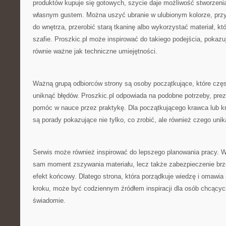
produktów kupuje się gotowych, szycie daje możliwość stworzen
własnym gustem. Można uszyć ubranie w ulubionym kolorze, prz
do wnętrza, przerobić starą tkaninę albo wykorzystać materiał, k
szafie. Proszkic.pl może inspirować do takiego podejścia, pokaz
równie ważne jak techniczne umiejętności.
Ważną grupą odbiorców strony są osoby początkujące, które częst
uniknąć błędów. Proszkic.pl odpowiada na podobne potrzeby, prez
pomóc w nauce przez praktykę. Dla początkującego krawca lub k
są porady pokazujące nie tylko, co zrobić, ale również czego unik
Serwis może również inspirować do lepszego planowania pracy. W s
sam moment zszywania materiału, lecz także zabezpieczenie br
efekt końcowy. Dlatego strona, która porządkuje wiedzę i omawia
kroku, może być codziennym źródłem inspiracji dla osób chcących
świadomie.