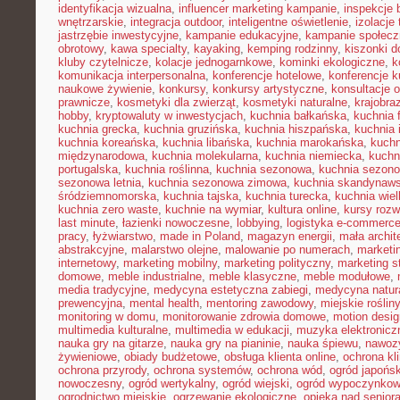
identyfikacja wizualna
,
influencer marketing kampanie
,
inspekcje
wnętrzarskie
,
integracja outdoor
,
inteligentne oświetlenie
,
izolacje
jastrzębie inwestycyjne
,
kampanie edukacyjne
,
kampanie społecz
obrotowy
,
kawa specialty
,
kayaking
,
kemping rodzinny
,
kiszonki 
kluby czytelnicze
,
kolacje jednogarnkowe
,
kominki ekologiczne
,
k
komunikacja interpersonalna
,
konferencje hotelowe
,
konferencje k
naukowe żywienie
,
konkursy
,
konkursy artystyczne
,
konsultacje 
prawnicze
,
kosmetyki dla zwierząt
,
kosmetyki naturalne
,
krajobra
hobby
,
kryptowaluty w inwestycjach
,
kuchnia bałkańska
,
kuchnia 
kuchnia grecka
,
kuchnia gruzińska
,
kuchnia hiszpańska
,
kuchnia 
kuchnia koreańska
,
kuchnia libańska
,
kuchnia marokańska
,
kuch
międzynarodowa
,
kuchnia molekularna
,
kuchnia niemiecka
,
kuchni
portugalska
,
kuchnia roślinna
,
kuchnia sezonowa
,
kuchnia sezono
sezonowa letnia
,
kuchnia sezonowa zimowa
,
kuchnia skandynaw
śródziemnomorska
,
kuchnia tajska
,
kuchnia turecka
,
kuchnia wie
kuchnia zero waste
,
kuchnie na wymiar
,
kultura online
,
kursy rozw
last minute
,
łazienki nowoczesne
,
lobbying
,
logistyka e-commerc
pracy
,
łyżwiarstwo
,
made in Poland
,
magazyn energii
,
mała archit
abstrakcyjne
,
malarstwo olejne
,
malowanie po numerach
,
marketi
internetowy
,
marketing mobilny
,
marketing polityczny
,
marketing s
domowe
,
meble industrialne
,
meble klasyczne
,
meble modułowe
,
media tradycyjne
,
medycyna estetyczna zabiegi
,
medycyna natur
prewencyjna
,
mental health
,
mentoring zawodowy
,
miejskie rośliny
monitoring w domu
,
monitorowanie zdrowia domowe
,
motion desig
multimedia kulturalne
,
multimedia w edukacji
,
muzyka elektronicz
nauka gry na gitarze
,
nauka gry na pianinie
,
nauka śpiewu
,
nawozy
żywieniowe
,
obiady budżetowe
,
obsługa klienta online
,
ochrona kl
ochrona przyrody
,
ochrona systemów
,
ochrona wód
,
ogród japońsk
nowoczesny
,
ogród wertykalny
,
ogród wiejski
,
ogród wypoczynko
ogrodnictwo miejskie
,
ogrzewanie ekologiczne
,
opieka nad senior