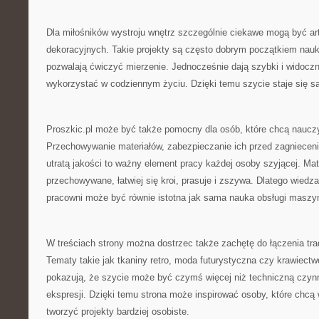
Dla miłośników wystroju wnętrz szczególnie ciekawe mogą być art
dekoracyjnych. Takie projekty są często dobrym początkiem nauk
pozwalają ćwiczyć mierzenie. Jednocześnie dają szybki i widoczn
wykorzystać w codziennym życiu. Dzięki temu szycie staje się sa
Proszkic.pl może być także pomocny dla osób, które chcą nauczyć
Przechowywanie materiałów, zabezpieczanie ich przed zagnieceni
utratą jakości to ważny element pracy każdej osoby szyjącej. Mate
przechowywane, łatwiej się kroi, prasuje i zszywa. Dlatego wied
pracowni może być równie istotna jak sama nauka obsługi maszy
W treściach strony można dostrzec także zachętę do łączenia tr
Tematy takie jak tkaniny retro, moda futurystyczna czy krawiect
pokazują, że szycie może być czymś więcej niż techniczną czyn
ekspresji. Dzięki temu strona może inspirować osoby, które chcą
tworzyć projekty bardziej osobiste.