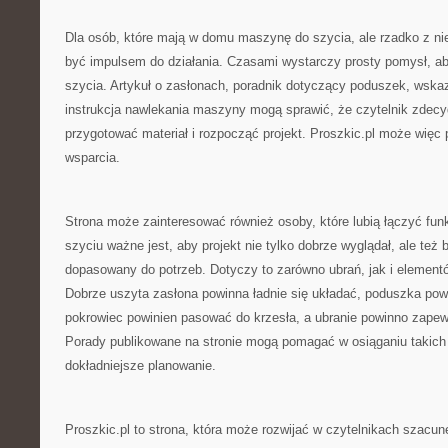
Dla osób, które mają w domu maszynę do szycia, ale rzadko z nie
być impulsem do działania. Czasami wystarczy prosty pomysł, a
szycia. Artykuł o zasłonach, poradnik dotyczący poduszek, wska
instrukcja nawlekania maszyny mogą sprawić, że czytelnik zdecyd
przygotować materiał i rozpocząć projekt. Proszkic.pl może więc 
wsparcia.
Strona może zainteresować również osoby, które lubią łączyć fun
szyciu ważne jest, aby projekt nie tylko dobrze wyglądał, ale też b
dopasowany do potrzeb. Dotyczy to zarówno ubrań, jak i elemen
Dobrze uszyta zasłona powinna ładnie się układać, poduszka po
pokrowiec powinien pasować do krzesła, a ubranie powinno zape
Porady publikowane na stronie mogą pomagać w osiąganiu takich
dokładniejsze planowanie.
Proszkic.pl to strona, która może rozwijać w czytelnikach szacun