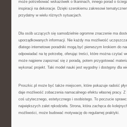
może potrzebować wskazówek o tkaninach, innego porad o ściegac
inspiracji na dekoracje. Dzięki szerokiemu zakresowi tematyczn
przydatny w wielu różnych sytuacjach.
Dla osób uczących się samodzielnie ogromne znaczenie ma dostę
uporządkowanych informacji. Nie każdy ma możliwość uczęszczan
dlatego internetowe poradniki mogą być pierwszym krokiem do na
odpowiadać na tę potrzebę, oferując treści, które można czytać 
może najpierw zapoznać się z poradą, potem przygotować materia
wykonać projekt. Taki model nauki jest wygodny i dostępny dla wi
Proszkic.pl może być także miejscem, które pokazuje radość pły
daje możliwość zobaczenia namacalnego efektu własnej pracy. Z 
coś użytecznego, estetycznego i osobistego. To poczucie sprawcz
największych zalet rękodzieła. Strona, która zachęca do kolejnyc
możliwości, może budować motywację do regularnej praktyki.