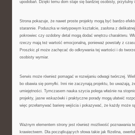
upodobań. Dzięki temu dom staje się bardziej osobisty, przytulny i
Strona pokazuje, że nawet proste projekty mogą być bardzo efekt
starannie. Poduszka w nietypowym kształcie, zasłona z delikatnej
pokrowiec czy ozdobny detal mogą dodać wnętrzu charakteru. W
rzeczy mają też wartość emocjonalną, ponieważ powstały z czasu
Proszkic.pl może zachęcać do odkrywania tej wartości i do tworze
osobisty wymiar.
Serwis może również pomagać w rozwijaniu odwagi twórczej. Wiele
bo obawia się pomyłki. Inni nie zaczynają projektu, bo uważają, 
umiejętności. Tymczasem nauka szycia polega właśnie na stopni
projekty, jasne wskazówki i praktyczne porady mogą ułatwić rozp
więc przełamywać barierę wejścia i pokazywać, że każdy może s
Ważnym elementem strony jest również możliwość poznawania te
krawiectwem. Dla początkujących słowa takie jak flizelina, owerlo