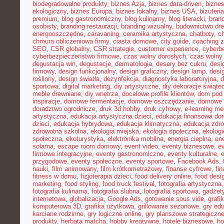
biodegradowalne produkty
,
biznes Azja
,
biznes data-driven
,
bizne
ekologiczny
,
biznes Europa
,
biznes lokalny
,
biznes USA
,
bizuter
premium
,
blog gastronomiczny
,
blog kulinarny
,
blog literacki
,
bran
osobisty
,
branding restauracji
,
branding wizualny
,
budownictwo dr
energooszczędne
,
caravaning
,
ceramika artystyczna
,
chatboty
,
ch
chmura obliczeniowa firmy
,
ciasta domowe
,
city guide
,
coaching z
SEO
,
CSR globalny
,
CSR strategie
,
customer experience
,
cyberb
cyberbezpieczeństwo firmowe
,
czas wolny dorosłych
,
czas wolny 
degustacja win
,
degustacje
,
dermatologia
,
desery bez cukru
,
desi
firmowy
,
design funkcjonalny
,
design graficzny
,
design lamp
,
desi
roślinny
,
design światła
,
dezynfekcja
,
diagnostyka laboratoryjna
,
d
sportowa
,
digital marketing
,
diy artystyczne
,
diy dekoracje świąte
meble drewniane
,
diy wnętrza
,
docelowe profile klientów
,
dom pod 
inspiracje
,
domowe fermentacje
,
domowe oszczędzanie
,
domowe 
doradztwo ogrodnicze
,
druk 3d hobby
,
druk cyfrowy
,
e-learning m
artystyczna
,
edukacja artystyczna dzieci
,
edukacja finansowa dor
dzieci
,
edukacja hybrydowa
,
edukacja klimatyczna
,
edukacja zdro
zdrowotna szkolna
,
ekologia miejska
,
ekologia społeczna
,
ekolog
społeczna
,
ekoturystyka
,
elektronika mobilna
,
energia cieplna
,
ene
solarna
,
escape room domowy
,
event video
,
eventy biznesowe
,
e
firmowe integracyjne
,
eventy gastronomiczne
,
eventy kulturalne
,
e
przygodowe
,
eventy społeczne
,
eventy sportowe
,
Facebook Ads
,
nauki
,
film animowany
,
film krótkometrażowy
,
finanse cyfrowe
,
fi
fitness w domu
,
fizjoterapia dzieci
,
food delivery online
,
food desi
marketing
,
food styling
,
food truck festival
,
fotografia artystyczna
fotografia kulinarna
,
fotografia ślubna
,
fotografia sportowa
,
gadżet
internetowa
,
globalizacja
,
Google Ads
,
gotowanie sous vide
,
grafi
komputerowa 3D
,
grafika użytkowa
,
grillowanie sezonowe
,
gry ed
karciane rodzinne
,
gry logiczne online
,
gry planszowe strategiczn
produkty
,
herbata matcha
,
hobby kreatywne
,
hotele biznesowe
,
ho