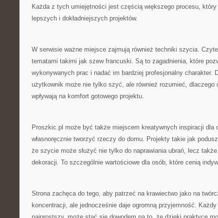
Każda z tych umiejętności jest częścią większego procesu, który
lepszych i dokładniejszych projektów.
W serwisie ważne miejsce zajmują również techniki szycia. Czyte
tematami takimi jak szew francuski. Są to zagadnienia, które poz
wykonywanych prac i nadać im bardziej profesjonalny charakter. D
użytkownik może nie tylko szyć, ale również rozumieć, dlaczego 
wpływają na komfort gotowego projektu.
Proszkic.pl może być także miejscem kreatywnych inspiracji dla o
własnoręcznie tworzyć rzeczy do domu. Projekty takie jak poduszki
że szycie może służyć nie tylko do naprawiania ubrań, lecz takż
dekoracji. To szczególnie wartościowe dla osób, które cenią indy
Strona zachęca do tego, aby patrzeć na krawiectwo jako na twó
koncentracji, ale jednocześnie daje ogromną przyjemność. Każdy
najprostszy, może stać się dowodem na to, że dzięki praktyce mo