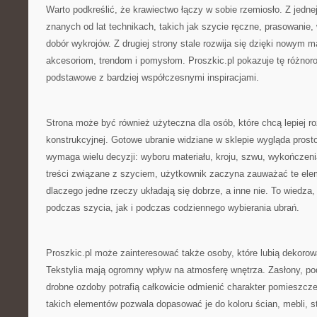
Warto podkreślić, że krawiectwo łączy w sobie rzemiosło. Z jednej
znanych od lat technikach, takich jak szycie ręczne, prasowani
dobór wykrojów. Z drugiej strony stale rozwija się dzięki nowym
akcesoriom, trendom i pomysłom. Proszkic.pl pokazuje tę różnor
podstawowe z bardziej współczesnymi inspiracjami.
Strona może być również użyteczna dla osób, które chcą lepiej 
konstrukcyjnej. Gotowe ubranie widziane w sklepie wygląda prost
wymaga wielu decyzji: wyboru materiału, kroju, szwu, wykończenia,
treści związane z szyciem, użytkownik zaczyna zauważać te eleme
dlaczego jedne rzeczy układają się dobrze, a inne nie. To wiedza,
podczas szycia, jak i podczas codziennego wybierania ubrań.
Proszkic.pl może zainteresować także osoby, które lubią dekoro
Tekstylia mają ogromny wpływ na atmosferę wnętrza. Zasłony, pod
drobne ozdoby potrafią całkowicie odmienić charakter pomieszcz
takich elementów pozwala dopasować je do koloru ścian, mebli, s