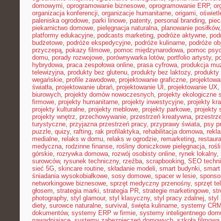
domowymi
,
oprogramowanie biznesowe
,
oprogramowanie ERP
,
or
organizacja konferencji
,
organizacje humanitarne
,
origami
,
oświet
paleniska ogrodowe
,
parki linowe
,
patenty
,
personal branding
,
piec
piekarnictwo domowe
,
pielęgnacja naturalna
,
planowanie posiłków
platformy edukacyjne
,
podcasts marketing
,
podróże aktywne
,
pod
budżetowe
,
podróże ekspedycyjne
,
podróże kulinarne
,
podróże o
przyczepą
,
pokazy filmowe
,
pomoc międzynarodowa
,
pomoc psyc
domu
,
porady rozwojowe
,
porównywarka lotów
,
portfolio artysty
,
p
hybrydowa
,
praca zespołowa online
,
prasa cyfrowa
,
produkcja mu
telewizyjna
,
produkty bez glutenu
,
produkty bez laktozy
,
produkty 
wegańskie
,
profile zawodowe
,
projektowanie graficzne
,
projektowa
światła
,
projektowanie ubrań
,
projektowanie UI
,
projektowanie UX
biurowych
,
projekty domów nowoczesnych
,
projekty ekologiczne 
firmowe
,
projekty humanitarne
,
projekty inwestycyjne
,
projekty kr
projekty kulturalne
,
projekty meblowe
,
projekty parkowe
,
projekty
projekty wnętrz
,
przechowywanie
,
przestrzeń kreatywna
,
przestrz
turystyczne
,
przyjazna przestrzeń pracy
,
przyprawy świata
,
psy pr
puzzle
,
quizy
,
rafting
,
rak profilaktyka
,
rehabilitacja domowa
,
rekl
medialne
,
relaks w domu
,
relaks w ogrodzie
,
remarketing
,
restaur
medyczna
,
rodzinne finanse
,
rośliny doniczkowe pielęgnacja
,
rośl
górskie
,
rozrywka domowa
,
rozwój osobisty online
,
rynek lokalny
,
surowców
,
rysunek techniczny
,
rzeźba
,
scrapbooking
,
SEO techn
sieć 5G
,
skincare routine
,
składanie modeli
,
smart budynki
,
smart
śniadania wysokobiałkowe
,
sosy domowe
,
spacer w lesie
,
sponso
networkingowe biznesowe
,
sprzęt medyczny przenośny
,
sprzęt te
głosem
,
strategia marki
,
strategia PR
,
strategie marketingowe
,
str
photography
,
styl glamour
,
styl klasyczny
,
styl pracy zdalnej
,
styl
diety
,
surowce naturalne
,
survival
,
święta kulinarne
,
systemy CRM
dokumentów
,
systemy ERP w firmie
,
systemy inteligentnego dom
nawadniające
,
systemy zabezpieczeń domowych
,
szkoła filmowa 