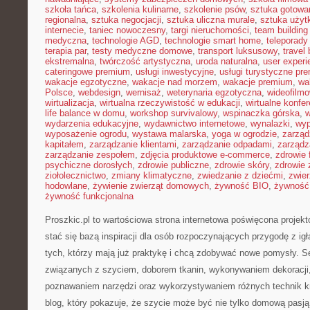
szkoła tańca
,
szkolenia kulinarne
,
szkolenie psów
,
sztuka gotowa
regionalna
,
sztuka negocjacji
,
sztuka uliczna murale
,
sztuka uży
internecie
,
taniec nowoczesny
,
targi nieruchomości
,
team building
medyczna
,
technologie AGD
,
technologie smart home
,
teleporady
terapia par
,
testy medyczne domowe
,
transport luksusowy
,
travel 
ekstremalna
,
twórczość artystyczna
,
uroda naturalna
,
user experi
cateringowe premium
,
usługi inwestycyjne
,
usługi turystyczne pr
wakacje egzotyczne
,
wakacje nad morzem
,
wakacje premium
,
wa
Polsce
,
webdesign
,
wernisaż
,
weterynaria egzotyczna
,
wideofilm
wirtualizacja
,
wirtualna rzeczywistość w edukacji
,
wirtualne konfer
life balance w domu
,
workshop survivalowy
,
wspinaczka górska
,
w
wydarzenia edukacyjne
,
wydawnictwo internetowe
,
wynalazki
,
wyp
wyposażenie ogrodu
,
wystawa malarska
,
yoga w ogrodzie
,
zarząd
kapitałem
,
zarządzanie klientami
,
zarządzanie odpadami
,
zarządz
zarządzanie zespołem
,
zdjęcia produktowe e-commerce
,
zdrowie 
psychiczne dorosłych
,
zdrowie publiczne
,
zdrowie skóry
,
zdrowie 
ziołolecznictwo
,
zmiany klimatyczne
,
zwiedzanie z dziećmi
,
zwie
hodowlane
,
żywienie zwierząt domowych
,
żywność BIO
,
żywność 
żywność funkcjonalna
Proszkic.pl to wartościowa strona internetowa poświęcona projek
stać się bazą inspiracji dla osób rozpoczynających przygodę z igłą 
tych, którzy mają już praktykę i chcą zdobywać nowe pomysły. S
związanych z szyciem, doborem tkanin, wykonywaniem dekoracji,
poznawaniem narzędzi oraz wykorzystywaniem różnych technik kr
blog, który pokazuje, że szycie może być nie tylko domową pasją