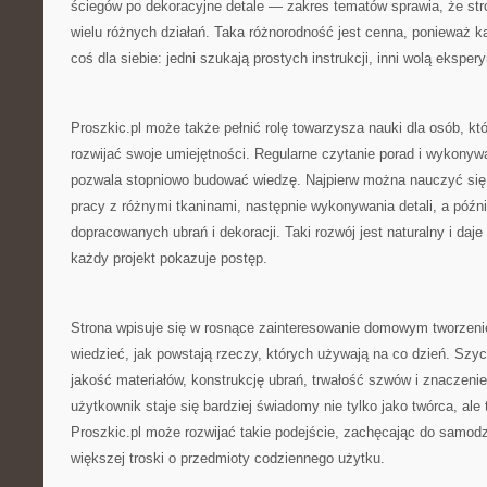
ściegów po dekoracyjne detale — zakres tematów sprawia, że st
wielu różnych działań. Taka różnorodność jest cenna, ponieważ 
coś dla siebie: jedni szukają prostych instrukcji, inni wolą ekspe
Proszkic.pl może także pełnić rolę towarzysza nauki dla osób, k
rozwijać swoje umiejętności. Regularne czytanie porad i wykonyw
pozwala stopniowo budować wiedzę. Najpierw można nauczyć się
pracy z różnymi tkaninami, następnie wykonywania detali, a późni
dopracowanych ubrań i dekoracji. Taki rozwój jest naturalny i daj
każdy projekt pokazuje postęp.
Strona wpisuje się w rosnące zainteresowanie domowym tworzeni
wiedzieć, jak powstają rzeczy, których używają na co dzień. Szyc
jakość materiałów, konstrukcję ubrań, trwałość szwów i znaczenie
użytkownik staje się bardziej świadomy nie tylko jako twórca, ale
Proszkic.pl może rozwijać takie podejście, zachęcając do samodzi
większej troski o przedmioty codziennego użytku.