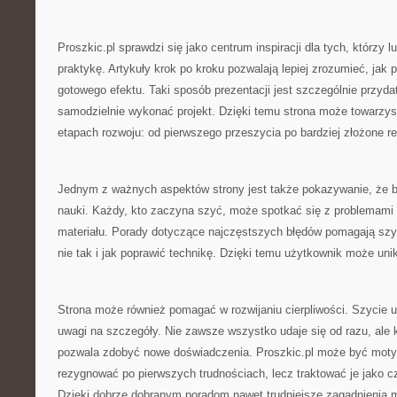
Proszkic.pl sprawdzi się jako centrum inspiracji dla tych, którzy 
praktykę. Artykuły krok po kroku pozwalają lepiej zrozumieć, jak
gotowego efektu. Taki sposób prezentacji jest szczególnie przyd
samodzielnie wykonać projekt. Dzięki temu strona może towarzys
etapach rozwoju: od pierwszego przeszycia po bardziej złożone re
Jednym z ważnych aspektów strony jest także pokazywanie, że b
nauki. Każdy, kto zaczyna szyć, może spotkać się z problemami 
materiału. Porady dotyczące najczęstszych błędów pomagają szy
nie tak i jak poprawić technikę. Dzięki temu użytkownik może unika
Strona może również pomagać w rozwijaniu cierpliwości. Szycie u
uwagi na szczegóły. Nie zawsze wszystko udaje się od razu, ale k
pozwala zdobyć nowe doświadczenia. Proszkic.pl może być motyw
rezygnować po pierwszych trudnościach, lecz traktować je jako 
Dzięki dobrze dobranym poradom nawet trudniejsze zagadnienia m