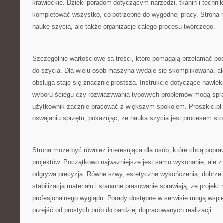
krawieckie. Dzięki poradom dotyczącym narzędzi, tkanin i techn
kompletować wszystko, co potrzebne do wygodnej pracy. Strona m
naukę szycia, ale także organizację całego procesu twórczego.
Szczególnie wartościowe są treści, które pomagają przełamać p
do szycia. Dla wielu osób maszyna wydaje się skomplikowana, al
obsługa staje się znacznie prostsza. Instrukcje dotyczące nawlek
wyboru ściegu czy rozwiązywania typowych problemów mogą spra
użytkownik zacznie pracować z większym spokojem. Proszkic.p
oswajaniu sprzętu, pokazując, że nauka szycia jest procesem st
Strona może być również interesująca dla osób, które chcą popra
projektów. Początkowo najważniejsze jest samo wykonanie, ale z
odgrywa precyzja. Równe szwy, estetyczne wykończenia, dobrze 
stabilizacja materiału i staranne prasowanie sprawiają, że projekt 
profesjonalnego wyglądu. Porady dostępne w serwisie mogą wspie
przejść od prostych prób do bardziej dopracowanych realizacji.