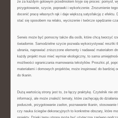
że za każdym gotowym przedmiotem kryje się proces: pomysł, wy
przygotowanie, szycie, poprawki i wykończenie. Zrozumienie tego
docenić pracę własnych rąk i daje większą satysfakcję z efektu.
stać się sposobem na relaks, wyciszenie i twórcze spędzanie cza
Serwis może być pomocny także dla osób, które chcą tworzyć rzec
świadomie. Samodzielne szycie pozwala wykorzystywać resztki tk
ubrania, naprawiać zniszczone elementy i nadawać materiałom dru
każdy projekt musi mieć wymiar ekologiczny, to sama umiejętnoś
możliwości ograniczania marnowania tekstyliów. Proszkic.pl, popr
materiałami i domowych projektów, może inspirować do bardziej 
do tkanin.
Dużą wartością strony jest to, że łączy praktykę. Czytelnik nie o
informacji, ale może znaleźć tematy, które zachęcają do działania
poduszek, przygotowanie zasłon, poznawanie tkanin, stosowanie fl
czy nauka ściegów dekoracyjnych to konkretne obszary, które m
projekty. Dzięki temu strona może być użyteczna zarówno podczas