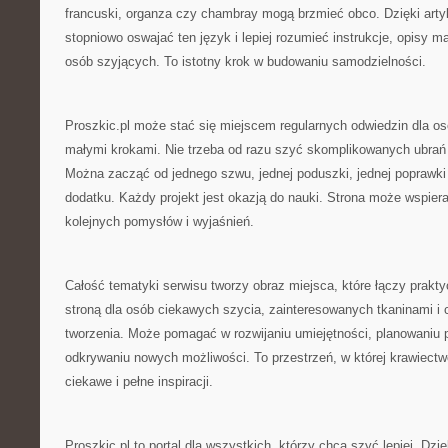
francuski, organza czy chambray mogą brzmieć obco. Dzięki ar
stopniowo oswajać ten język i lepiej rozumieć instrukcje, opisy m
osób szyjących. To istotny krok w budowaniu samodzielności.
Proszkic.pl może stać się miejscem regularnych odwiedzin dla osó
małymi krokami. Nie trzeba od razu szyć skomplikowanych ubrań 
Można zacząć od jednego szwu, jednej poduszki, jednej poprawki
dodatku. Każdy projekt jest okazją do nauki. Strona może wspiera
kolejnych pomysłów i wyjaśnień.
Całość tematyki serwisu tworzy obraz miejsca, które łączy prakty
stroną dla osób ciekawych szycia, zainteresowanych tkaninami i
tworzenia. Może pomagać w rozwijaniu umiejętności, planowaniu p
odkrywaniu nowych możliwości. To przestrzeń, w której krawiectw
ciekawe i pełne inspiracji.
Proszkic.pl to portal dla wszystkich, którzy chcą szyć lepiej. Dz