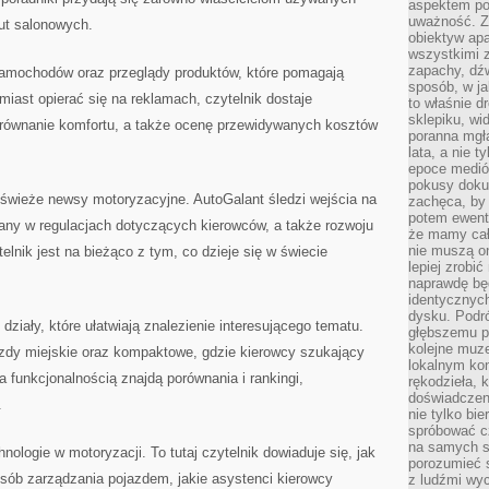
aspektem po
uważność. Z
ut salonowych.
obiektyw ap
wszystkimi 
zapachy, dźw
samochodów oraz przeglądy produktów, które pomagają
sposób, w ja
miast opierać się na reklamach, czytelnik dostaje
to właśnie d
sklepiku, wi
orównanie komfortu, a także ocenę przewidywanych kosztów
poranna mgła
lata, a nie 
epoce medió
pokusy doku
świeże newsy motoryzacyjne. AutoGalant śledzi wejścia na
zachęca, by 
potem ewentu
ny w regulacjach dotyczących kierowców, a także rozwoju
że mamy cał
nie muszą o
lnik jest na bieżąco z tym, co dzieje się w świecie
lepiej zrobić
naprawdę będ
identycznych
dysku. Podró
działy, które ułatwiają znalezienie interesującego tematu.
głębszemu p
kolejne muz
azdy miejskie oraz kompaktowe, gdzie kierowcy szukający
lokalnym kon
 funkcjonalnością znajdą porównania i rankingi,
rękodzieła, 
doświadczen
.
nie tylko bi
spróbować cz
na samych si
ologie w motoryzacji. To tutaj czytelnik dowiaduje się, jak
porozumieć 
osób zarządzania pojazdem, jakie asystenci kierowcy
z ludźmi w