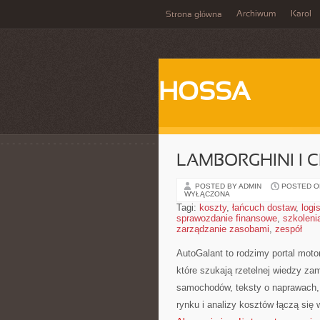
Archiwum
Karol
Strona główna
HOSSA
LAMBORGHINI I 
POSTED BY ADMIN
POSTED ON
WYŁĄCZONA
Tagi:
koszty
,
łańcuch dostaw
,
logi
sprawozdanie finansowe
,
szkoleni
zarządzanie zasobami
,
zespół
AutoGalant to rodzimy portal mot
które szukają rzetelnej wiedzy za
samochodów, teksty o naprawach, 
rynku i analizy kosztów łączą się