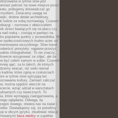
dróżowania w rytmie slow jest
amiast patrzeć na nowe miejsce przez
aratu, próbujemy doświadczać go
zmysłami. Zwracamy uwagę na
ięki, drobne detale architektury,
ki ludzie ze sobą rozmawiają. Czasem
robiazgi – rozmowa z właścicielem
dok dzieci bawiących się na placu czy
 nad rzeką – zostają w pamięci na
tylko popularne punkty z przewodnika. W
w społecznościowych trudno uciec od
mentowania wszystkiego. Slow travel
odwrócić priorytety: najpierw przeżyć,
alnie sfotografować. To nie znaczy,
kowicie rezygnować ze zdjęć, ale że
ne być celem samym w sobie. Czasem
 mniej ujęć, za to takich, do których
ziemy wracać, niż setki niemal
 kadrów, które zginą w czeluściach
że w rytmie slow sprzyjają też
oznawaniu kultury. Zamiast zaliczać
ea, można spędzić wieczór na
cercie, wziąć udział w warsztatach
kulinarnych czy tanecznych. To
ia, które wymagają zaangażowania, a
ernego oglądania. Odwaga, by
egoś nowego, otwiera nas na świat i
ebie. Dowiadujemy się, że potrafimy
się w obcym języku, zbudować relację
ychowanymi
baza wiedzy
w zupełnie