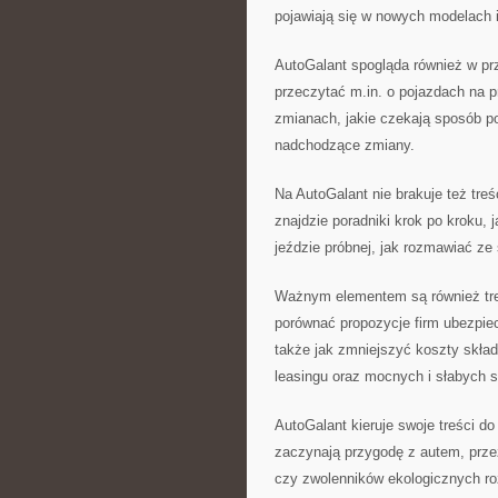
pojawiają się w nowych modelach i
AutoGalant spogląda również w przy
przeczytać m.in. o pojazdach na 
zmianach, jakie czekają sposób po
nadchodzące zmiany.
Na AutoGalant nie brakuje też treś
znajdzie poradniki krok po kroku,
jeździe próbnej, jak rozmawiać ze
Ważnym elementem są również tre
porównać propozycje firm ubezpiec
także jak zmniejszyć koszty skład
leasingu oraz mocnych i słabych 
AutoGalant kieruje swoje treści do
zaczynają przygodę z autem, prze
czy zwolenników ekologicznych r