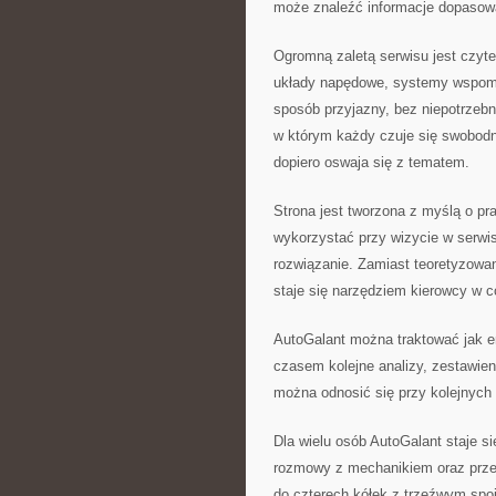
może znaleźć informacje dopasow
Ogromną zaletą serwisu jest czyte
układy napędowe, systemy wspoma
sposób przyjazny, bez niepotrzeb
w którym każdy czuje się swobodni
dopiero oswaja się z tematem.
Strona jest tworzona z myślą o 
wykorzystać przy wizycie w serwi
rozwiązanie. Zamiast teoretyzowan
staje się narzędziem kierowcy w 
AutoGalant można traktować jak enc
czasem kolejne analizy, zestawieni
można odnosić się przy kolejnyc
Dla wielu osób AutoGalant staje 
rozmowy z mechanikiem oraz przew
do czterech kółek z trzeźwym spoj