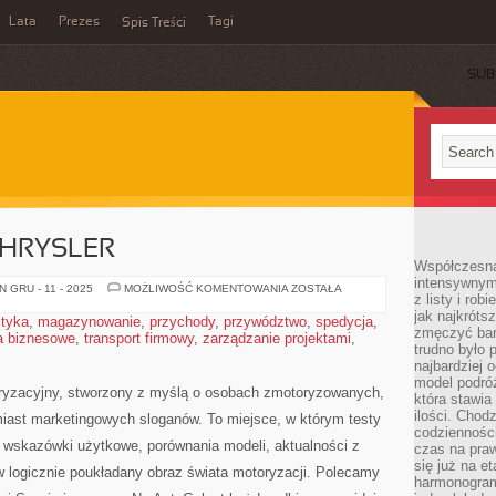
Lata
Prezes
Tagi
Spis Treści
SUB
CHRYSLER
Współczesna 
intensywnym
LAMBORGHINI
 GRU - 11 - 2025
MOŻLIWOŚĆ KOMENTOWANIA
ZOSTAŁA
z listy i rob
I
CHRYSLER
jak najkróts
styka
,
magazynowanie
,
przychody
,
przywództwo
,
spedycja
,
zmęczyć bard
a biznesowe
,
transport firmowy
,
zarządzanie projektami
,
trudno było 
najbardziej 
model podróż
oryzacyjny, stworzony z myślą o osobach zmotoryzowanych,
która stawia
ilości. Chodz
miast marketingowych sloganów. To miejsce, w którym testy
codzienności
wskazówki użytkowe, porównania modeli, aktualności z
czas na praw
się już na e
 w logicznie poukładany obraz świata motoryzacji. Polecamy
harmonogram