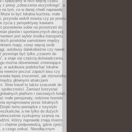
a i spędzamy w nich więcej czasu.
z presji „zobaczenia wszystkiego”, a
 na tym, co w danej chwili naprawdę
 Może to być lokalna kuchnia, małe
ki, przyroda wokół miasta czy po prostu
 życia z perspektywy kawiarni.
t pozwolenie sobie na przestrzeń do
mian planów i spontanicznych decyzji.
mentem jest wybór środka transportu.
bkich przelotów samolotem między
nktami mapy, coraz więcej osób
ągi, autobusy dalekobieżne czy nawet
ż przestaje być tylko „czasem do
”, a staje się częścią doświadczenia.
ągu można obserwować zmieniające
zy, w autobusie podsłuchać lokalne
na rowerze poczuć zapach lasu czy
zwala lepiej zrozumieć, jak różnorodny
omiędzy głównymi atrakcjami
i. Slow travel to także szacunek do
 społeczności. Zamiast korzystać
globalnych platform i sieciowych hoteli,
ać małe pensjonaty, rodzinne hostele
nia wynajmowane przez lokalnych
Dzięki temu pieniądze z turystyki
mieszkańców, a nie tylko do dużych
 Jednocześnie zyskujemy szansę na
udźmi, którzy naprawdę znają miasto
 i chętnie podpowiedzą, gdzie zjeść,
, a czego unikać. Nieodłącznym