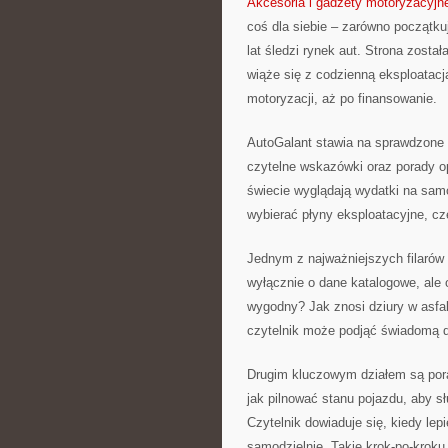
Akcesoria i gadżety motoryzacyjn
coś dla siebie – zarówno początku
lat śledzi rynek aut. Strona zost
wiąże się z codzienną eksploatacj
motoryzacji, aż po finansowanie.
AutoGalant stawia na sprawdzone i
czytelne wskazówki oraz porady op
świecie wyglądają wydatki na sam
wybierać płyny eksploatacyjne, c
Jednym z najważniejszych filarów 
wyłącznie o dane katalogowe, ale 
wygodny? Jak znosi dziury w asfa
czytelnik może podjąć świadomą 
Drugim kluczowym działem są porad
jak pilnować stanu pojazdu, aby sł
Czytelnik dowiaduje się, kiedy le
samodzielnie. Takie krok-po-kroku