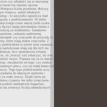
ście czy odnaleźć się w nieznanej
ow travel ma również wymiar
 Mniejsza liczba przelotów, dłuższy
nym miejscu, wybór lokalnych
usług – to wszystko ogranicza ślad
ązany z podróżowaniem. W dobie
matycznego coraz więcej osób szuka
y łączyć pasję poznawania świata z
lnością za środowisko. Świadome
sportowe, unikanie nadmiernej
pamiątek czy szacunek do przyrody to
sty, które mają realne znaczenie. Z
u podróżników w rytmie slow zauważa,
j wartościowe stają się dla nich nie
trakcje, lecz wewnętrzna zmiana.
cie, że „muszą” coś zobaczyć, by móc
dzieć innym. Pojawia się za to radość
teraz, niezależnie od tego, czy siedzą
pularnym placu, czy na małej ławeczce
boczu. Tego typu podróżowanie uczy
, zaufania do własnych wyborów i
 za małe rzeczy. Dzięki temu po
 domu czujemy nie tylko zmęczenie,
wszystkim wewnętrzne bogactwo,
da się zmierzyć liczbą odwiedzonych