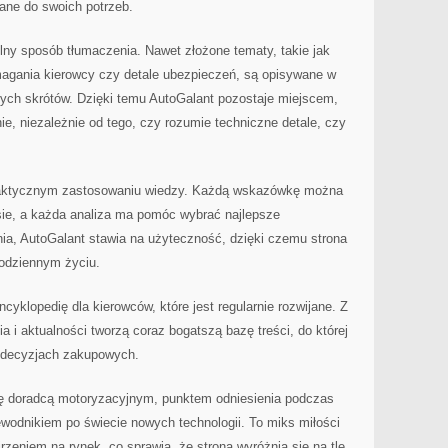
ane do swoich potrzeb.
lny sposób tłumaczenia. Nawet złożone tematy, takie jak
gania kierowcy czy detale ubezpieczeń, są opisywane w
nych skrótów. Dzięki temu AutoGalant pozostaje miejscem,
e, niezależnie od tego, czy rozumie techniczne detale, czy
praktycznym zastosowaniu wiedzy. Każdą wskazówkę można
sie, a każda analiza ma pomóc wybrać najlepsze
ia, AutoGalant stawia na użyteczność, dzięki czemu strona
codziennym życiu.
yklopedię dla kierowców, które jest regularnie rozwijane. Z
a i aktualności tworzą coraz bogatszą bazę treści, do której
h decyzjach zakupowych.
się doradcą motoryzacyjnym, punktem odniesienia podczas
odnikiem po świecie nowych technologii. To miks miłości
rzeniem na rynek, co sprawia, że strona wyróżnia się na tle