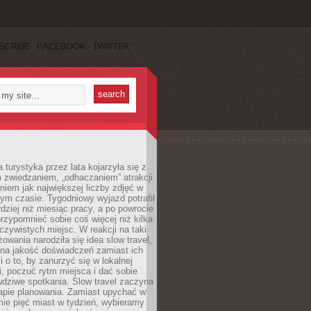
SCRIBE
FACEBOOK
TWITTER
turystyka przez lata kojarzyła się z
 zwiedzaniem, „odhaczaniem” atrakcji
ieniem jak największej liczby zdjęć w
zym czasie. Tygodniowy wyjazd potrafił
ziej niż miesiąc pracy, a po powrocie
przypomnieć sobie coś więcej niż kilka
oczywistych miejsc. W reakcji na taki
owania narodziła się idea slow travel,
 na jakość doświadczeń zamiast ich
i o to, by zanurzyć się w lokalnej
, poczuć rytm miejsca i dać sobie
dziwe spotkania. Slow travel zaczyna
tapie planowania. Zamiast upychać w
ie pięć miast w tydzień, wybieramy