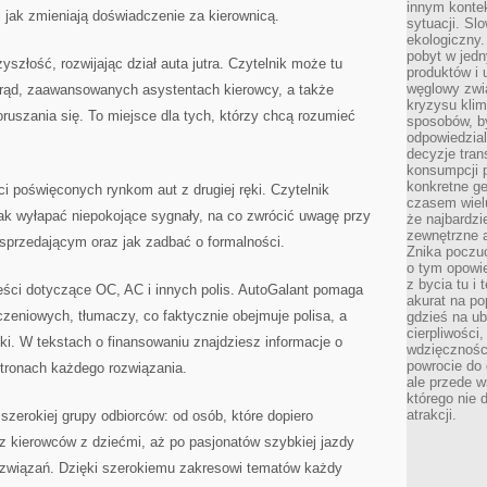
innym kontek
 jak zmieniają doświadczenie za kierownicą.
sytuacji. Sl
ekologiczny.
pobyt w jed
szłość, rozwijając dział auta jutra. Czytelnik może tu
produktów i 
węglowy zwi
prąd, zaawansowanych asystentach kierowcy, a także
kryzysu kli
ruszania się. To miejsce dla tych, którzy chcą rozumieć
sposobów, b
odpowiedzia
decyzje tran
konsumpcji 
konkretne ge
ci poświęconych rynkom aut z drugiej ręki. Czytelnik
czasem wiel
 jak wyłapać niepokojące sygnały, na co zwrócić uwagę przy
że najbardzie
zewnętrzne a
 sprzedającym oraz jak zadbać o formalności.
Znika poczu
o tym opowie
z bycia tu i 
ści dotyczące OC, AC i innych polis. AutoGalant pomaga
akurat na po
zeniowych, tłumaczy, co faktycznie obejmuje polisa, a
gdzieś na u
cierpliwości
ki. W tekstach o finansowaniu znajdziesz informacje o
wdzięczności
powrocie do
stronach każdego rozwiązania.
ale przede 
którego nie 
atrakcji.
 szerokiej grupy odbiorców: od osób, które dopiero
z kierowców z dziećmi, aż po pasjonatów szybkiej jazdy
ozwiązań. Dzięki szerokiemu zakresowi tematów każdy