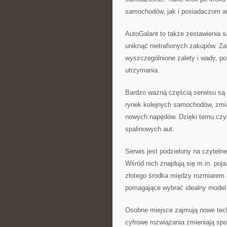
samochodów, jak i posiadaczom a
AutoGalant to także zestawienia 
uniknąć nietrafionych zakupów. Za
wyszczególnione zalety i wady, p
utrzymania.
Bardzo ważną częścią serwisu są 
rynek kolejnych samochodów, zmia
nowych napędów. Dzięki temu czyte
spalinowych aut.
Serwis jest podzielony na czytelne 
Wśród nich znajdują się m.in. poj
złotego środka między rozmiarem a
pomagające wybrać idealny model
Osobne miejsce zajmują nowe techn
cyfrowe rozwiązania zmieniają sp