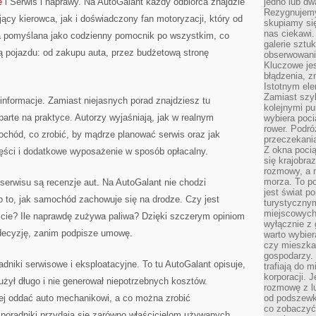
e
i Serwis i naprawy. Na AutoGalant każdy odbiorca znajdzie
jedno lub dw
Rezygnujemy 
jący kierowca, jak i doświadczony fan motoryzacji, który od
skupiamy się
nas ciekawi.
ała pomyślana jako codzienny pomocnik po wszystkim, co
galerie sztu
ą pojazdu: od zakupu auta, przez budżetową stronę
obserwowanie
Kluczowe jes
błądzenia, z
Istotnym ele
Zamiast szy
nformacje. Zamiast niejasnych porad znajdziesz tu
kolejnymi pu
arte na praktyce. Autorzy wyjaśniają, jak w realnym
wybiera poci
rower. Podró
ochód, co zrobić, by mądrze planować serwis oraz jak
przeczekania
Z okna poci
zęści i dodatkowe wyposażenie w sposób opłacalny.
się krajobra
rozmowy, a 
morza. To po
serwisu są recenzje aut. Na AutoGalant nie chodzi
jest świat p
o to, jak samochód zachowuje się na drodze. Czy jest
turystycznym
miejscowych
lcie? Ile naprawdę zużywa paliwa? Dzięki szczerym opiniom
wyłącznie z 
decyzję, zanim podpisze umowę.
warto wybier
czy mieszka
gospodarzy. 
niki serwisowe i eksploatacyjne. To tu AutoGalant opisuje,
trafiają do 
korporacji.
użył długo i nie generował niepotrzebnych kosztów.
rozmowę z l
piej oddać auto mechanikowi, a co można zrobić
od podszewki
co zobaczyć
 poradniki przydają się zarówno właścicielom używanych