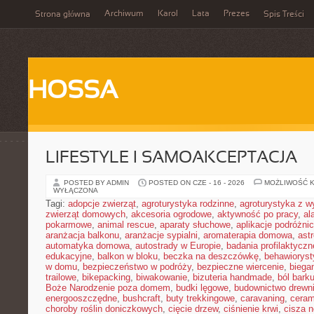
Archiwum
Karol
Lata
Prezes
Strona główna
Spis Treści
HOSSA
LIFESTYLE I SAMOAKCEPTACJA
POSTED BY ADMIN
POSTED ON CZE - 16 - 2026
MOŻLIWOŚĆ 
WYŁĄCZONA
Tagi:
adopcje zwierząt
,
agroturystyka rodzinne
,
agroturystyka z 
zwierząt domowych
,
akcesoria ogrodowe
,
aktywność po pracy
,
al
pokarmowe
,
animal rescue
,
aparaty słuchowe
,
aplikacje podróżni
aranżacja balkonu
,
aranżacje sypialni
,
aromaterapia domowa
,
ast
automatyka domowa
,
autostrady w Europie
,
badania profilaktyczn
edukacyjne
,
balkon w bloku
,
beczka na deszczówkę
,
behawioryst
w domu
,
bezpieczeństwo w podróży
,
bezpieczne wiercenie
,
biega
trailowe
,
bikepacking
,
biwakowanie
,
bizuteria handmade
,
ból bark
Boże Narodzenie poza domem
,
budki lęgowe
,
budownictwo drewn
energooszczędne
,
bushcraft
,
buty trekkingowe
,
caravaning
,
ceram
choroby roślin doniczkowych
,
cięcie drzew
,
ciśnienie krwi
,
cisza 