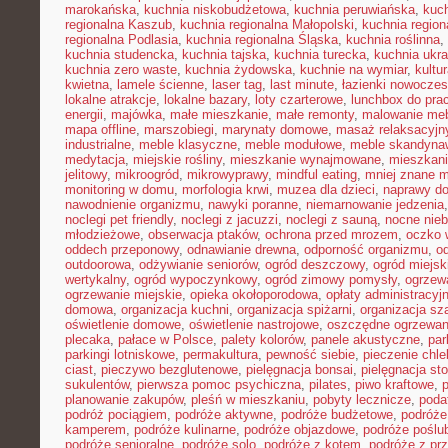
marokańska
,
kuchnia niskobudżetowa
,
kuchnia peruwiańska
,
kuch
regionalna Kaszub
,
kuchnia regionalna Małopolski
,
kuchnia region
regionalna Podlasia
,
kuchnia regionalna Śląska
,
kuchnia roślinna
,
kuchnia studencka
,
kuchnia tajska
,
kuchnia turecka
,
kuchnia ukr
kuchnia zero waste
,
kuchnia żydowska
,
kuchnie na wymiar
,
kultu
kwietna
,
lamele ścienne
,
laser tag
,
last minute
,
łazienki nowocze
lokalne atrakcje
,
lokalne bazary
,
loty czarterowe
,
lunchbox do pra
energii
,
majówka
,
małe mieszkanie
,
małe remonty
,
malowanie meb
mapa offline
,
marszobiegi
,
marynaty domowe
,
masaż relaksacyjn
industrialne
,
meble klasyczne
,
meble modułowe
,
meble skandyna
medytacja
,
miejskie rośliny
,
mieszkanie wynajmowane
,
mieszkani
jelitowy
,
mikroogród
,
mikrowyprawy
,
mindful eating
,
mniej znane m
monitoring w domu
,
morfologia krwi
,
muzea dla dzieci
,
naprawy d
nawodnienie organizmu
,
nawyki poranne
,
niemarnowanie jedzenia
noclegi pet friendly
,
noclegi z jacuzzi
,
noclegi z sauną
,
nocne nie
młodzieżowe
,
obserwacja ptaków
,
ochrona przed mrozem
,
oczko 
oddech przeponowy
,
odnawianie drewna
,
odporność organizmu
,
o
outdoorowa
,
odżywianie seniorów
,
ogród deszczowy
,
ogród miejsk
wertykalny
,
ogród wypoczynkowy
,
ogród zimowy pomysły
,
ogrzew
ogrzewanie miejskie
,
opieka okołoporodowa
,
opłaty administracyj
domowa
,
organizacja kuchni
,
organizacja spiżarni
,
organizacja sz
oświetlenie domowe
,
oświetlenie nastrojowe
,
oszczędne ogrzewan
plecaka
,
pałace w Polsce
,
palety kolorów
,
panele akustyczne
,
par
parkingi lotniskowe
,
permakultura
,
pewność siebie
,
pieczenie chl
ciast
,
pieczywo bezglutenowe
,
pielęgnacja bonsai
,
pielęgnacja st
sukulentów
,
pierwsza pomoc psychiczna
,
pilates
,
piwo kraftowe
,
planowanie zakupów
,
pleśń w mieszkaniu
,
pobyty lecznicze
,
poda
podróż pociągiem
,
podróże aktywne
,
podróże budżetowe
,
podróże
kamperem
,
podróże kulinarne
,
podróże objazdowe
,
podróże poślu
podróże senioralne
,
podróże solo
,
podróże z kotem
,
podróże z pr