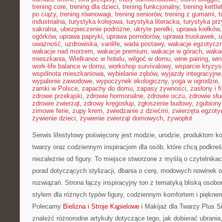
trening core
,
trening dla dzieci
,
trening funkcjonalny
,
trening kettle
po ciąży
,
trening równowagi
,
trening seniorów
,
trening z gumami
,
t
industrialna
,
turystyka kolejowa
,
turystyka literacka
,
turystyka prz
sakralna
,
ubezpieczenie podróżne
,
ukryte perełki
,
uprawa kiełków
ogórków
,
uprawa papryki
,
uprawa pomidorów
,
uprawa truskawek
,
u
uważność
,
uzdrowiska
,
vanlife
,
wada postawy
,
wakacje egzotycz
wakacje nad morzem
,
wakacje premium
,
wakacje w górach
,
waka
mieszkania
,
Wielkanoc w hotelu
,
wilgoć w domu
,
wine pairing
,
win
work-life balance w domu
,
workshop survivalowy
,
wsparcie kryzy
wspólnota mieszkaniowa
,
wybielanie zębów
,
wyjazdy integracyjne
wypalenie zawodowe
,
wypoczynek ekologiczny
,
yoga w ogrodzie
,
zamki w Polsce
,
zapachy do domu
,
zapasy żywności
,
zasłony i f
zdrowe przekąski
,
zdrowie hormonalne
,
zdrowie oczu
,
zdrowie sł
zdrowie zwierząt
,
zdrowy kręgosłup
,
zgłoszenie budowy
,
zgubiony
zimowe ferie
,
zupy krem
,
zwiedzanie z dziećmi
,
zwierzęta egzoty
żywienie dzieci
,
żywienie zwierząt domowych
,
żywopłot
Serwis lifestylowy poświęcony jest modzie, urodzie, produktom 
twarzy oraz codziennym inspiracjom dla osób, które chcą podkreś
niezależnie od figury. To miejsce stworzone z myślą o czytelnika
porad dotyczących stylizacji, dbania o cerę, modowych nowinek
rozwiązań. Strona łączy inspiracyjny ton z tematyką bliską osobom
stylem dla różnych typów figury, codziennym komfortem i piękne
Polecamy
Bielizna i Stroje Kąpielowe
i Makijaż dla Twarzy Plus S
znaleźć różnorodne artykuły dotyczące tego, jak dobierać ubrania