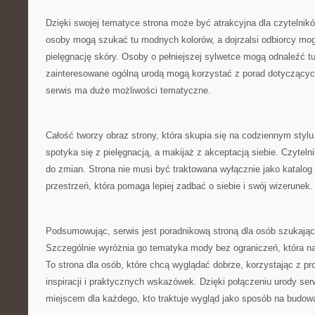
Dzięki swojej tematyce strona może być atrakcyjna dla czytelni
osoby mogą szukać tu modnych kolorów, a dojrzalsi odbiorcy m
pielęgnację skóry. Osoby o pełniejszej sylwetce mogą odnaleźć 
zainteresowane ogólną urodą mogą korzystać z porad dotyczącyc
serwis ma duże możliwości tematyczne.
Całość tworzy obraz strony, która skupia się na codziennym styl
spotyka się z pielęgnacją, a makijaż z akceptacją siebie. Czyteln
do zmian. Strona nie musi być traktowana wyłącznie jako katalog 
przestrzeń, która pomaga lepiej zadbać o siebie i swój wizerunek.
Podsumowując, serwis jest poradnikową stroną dla osób szukający
Szczególnie wyróżnia go tematyka mody bez ograniczeń, która na
To strona dla osób, które chcą wyglądać dobrze, korzystając z p
inspiracji i praktycznych wskazówek. Dzięki połączeniu urody s
miejscem dla każdego, kto traktuje wygląd jako sposób na budowa