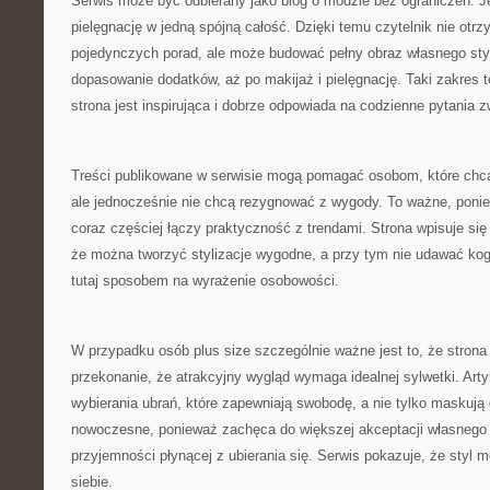
Serwis może być odbierany jako blog o modzie bez ograniczeń. Je
pielęgnację w jedną spójną całość. Dzięki temu czytelnik nie otr
pojedynczych porad, ale może budować pełny obraz własnego styl
dopasowanie dodatków, aż po makijaż i pielęgnację. Taki zakres 
strona jest inspirująca i dobrze odpowiada na codzienne pytania
Treści publikowane w serwisie mogą pomagać osobom, które chcą
ale jednocześnie nie chcą rezygnować z wygody. To ważne, pon
coraz częściej łączy praktyczność z trendami. Strona wpisuje się
że można tworzyć stylizacje wygodne, a przy tym nie udawać kog
tutaj sposobem na wyrażenie osobowości.
W przypadku osób plus size szczególnie ważne jest to, że stro
przekonanie, że atrakcyjny wygląd wymaga idealnej sylwetki. Art
wybierania ubrań, które zapewniają swobodę, a nie tylko maskują c
nowoczesne, ponieważ zachęca do większej akceptacji własnego 
przyjemności płynącej z ubierania się. Serwis pokazuje, że styl
siebie.