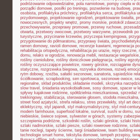
podróżowanie odpowiedzialne
,
pola namiotowe
,
pompy ciepła w 
porządki domowe
,
posiłki po treningu
,
pozwolenie na budowę
,
pra
osobista
,
profilaktyka próchnicy
,
profilaktyka serca
,
profilaktyka 
przydomowego
,
projektowanie ogrodzeń
,
projektowanie światła
,
pr
nowoczesnych
,
projekty wnętrz
,
promy morskie
,
protokół zdawczo
przechowywanie
,
przeprawy promowe
,
przerwy ruchowe
,
przesadz
otwarta
,
przetwory owocowe
,
przetwory warzywne
,
przewodnik po
turystyczne
,
przycinanie krzewów
,
przyczepa kempingowa
,
przyg
przygotowanie do półmaratonu
,
przyprawy świata
,
psychodietetyk
ramen domowy
,
ravioli domowe
,
recenzje kawiarni
,
regeneracja po
rehabilitacja ortopedyczna
,
rehabilitacja po urazie
,
rejsy rzeczne
,
domu
,
relaks w ogrodzie
,
renowacja mebli
,
restauracje wegańskie
rośliny cieniolubne
,
rośliny doniczkowe pielęgnacja
,
rośliny egzot
rośliny oczyszczające powietrze
,
rowery górskie
,
rozciąganie dy
statyczne
,
rozgrzewka biegowa
,
rozrywka domowa
,
rozwój emocj
rytm dobowy
,
rzeźba
,
sałatki sezonowe
,
sanatoria
,
sąsiedzkie rel
ściółkowanie
,
scrapbooking
,
sen sportowca
,
sezonowe owoce
,
se
regionalne
,
skład produktów
,
składanie modeli
,
skrzynka narzędzi
slow travel
,
śniadania wysokobiałkowe
,
sosy domowe
,
spacer w l
spływy kajakowe rodzinne
,
spółdzielnia mieszkaniowa
,
sprzedaż 
trekkingowy
,
stabilizacja
,
sterowanie głosem
,
stodoła mieszkalna
street food azjatycki
,
strefa relaksu
,
stres przewlekły
,
styl art dec
eklektyczny
,
styl japandi
,
styl maksymalistyczny
,
styl mid-centur
modern farmhouse
,
superfood lokalne
,
survival
,
sushi w domu
,
su
niebieskie
,
świece sojowe
,
sylwester w górach
,
systemy zabezpi
szczepienia podróżne
,
szkodniki roślin
,
szlaki górskie
,
szlaki his
szlaki nadmorskie
,
szlaki piesze
,
szlaki rowerowe rodzinne
,
szlak
tanie noclegi
,
tapety ścienne
,
targi śniadaniowe
,
team building ev
technologie smart home
,
tekstylia domowe
,
tempeh przepisy
,
tera
tłumacz offline
,
tofu przepisy
,
trasy samochodowe
,
travel blogger