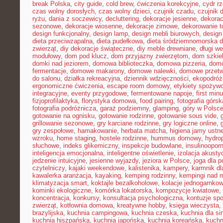
break Polska
,
city guide
,
cold brew
,
ćwiczenia korekcyjne
,
cydr r
czas wolny dorosłych
,
czas wolny dzieci
,
czujnik czadu
,
czujnik
ryżu
,
dania z soczewicy
,
decluttering
,
dekoracje jesienne
,
dekorac
sezonowe
,
dekoracje wiosenne
,
dekoracje zimowe
,
dekorowanie t
design funkcjonalny
,
design lamp
,
design mebli biurowych
,
design
dieta przeciwzapalna
,
dieta pudełkowa
,
dieta śródziemnomorska d
zwierząt
,
diy dekoracje świąteczne
,
diy meble drewniane
,
długi w
modułowy
,
dom pod klucz
,
dom przyjazny zwierzętom
,
dom szkie
domki nad jeziorem
,
domowa biblioteczka
,
domowa pizzeria
,
domo
fermentacje
,
domowe makarony
,
domowe nalewki
,
domowe przetw
do salonu
,
działka rekreacyjna
,
dziennik wdzięczności
,
ekopodróż
ergonomiczne ćwiczenia
,
escape room domowy
,
etykiety spożyw
integracyjne
,
eventy przygodowe
,
fermentowane napoje
,
first min
fizjoprofilaktyka
,
florystyka domowa
,
food pairing
,
fotografia górsk
fotografia podróżnicza
,
garaż podziemny
,
glamping
,
góry w Polsc
gotowanie na ognisku
,
gotowanie rodzinne
,
gotowanie sous vide
,
grillowanie sezonowe
,
gry karciane rodzinne
,
gry logiczne online
,
gry zespołowe
,
hamakowanie
,
herbata matcha
,
higiena jamy ustne
wzroku
,
home staging
,
hostele rodzinne
,
hummus domowy
,
hydro
słuchowe
,
indeks glikemiczny
,
inspekcje budowlane
,
insulinoopor
inteligencja emocjonalna
,
inteligentne oświetlenie
,
izolacja akusty
jedzenie intuicyjne
,
jesienne wyjazdy
,
jeziora w Polsce
,
joga dla 
czytelniczy
,
kajaki weekendowe
,
kalistenika
,
kampery
,
karmnik dl
kawalerka aranżacja
,
kayaking
,
kemping rodzinny
,
kempingi nad 
klimatyzacja smart
,
koktajle bezalkoholowe
,
kolacje jednogarnko
kominki ekologiczne
,
komórka lokatorska
,
kompozycje kwiatowe
,
koncentracja
,
konkursy
,
konsultacja psychologiczna
,
kontuzje sp
zwierząt
,
kotłownia domowa
,
kreatywne hobby
,
księga wieczysta
,
brazylijska
,
kuchnia campingowa
,
kuchnia czeska
,
kuchnia dla sin
kuchnia hiszpańska
,
kuchnia japońska
,
kuchnia koreańska
,
kuchn