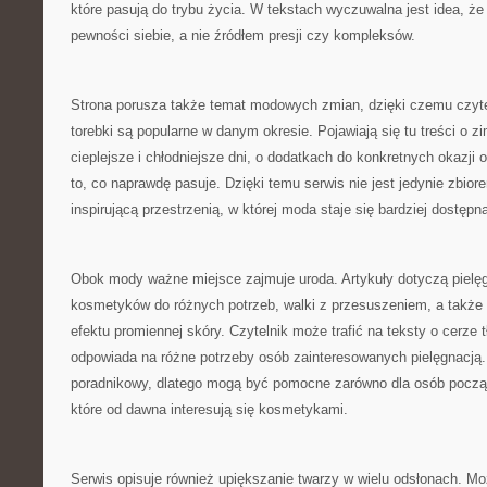
które pasują do trybu życia. W tekstach wyczuwalna jest idea, ż
pewności siebie, a nie źródłem presji czy kompleksów.
Strona porusza także temat modowych zmian, dzięki czemu czyte
torebki są popularne w danym okresie. Pojawiają się tu treści o zi
cieplejsze i chłodniejsze dni, o dodatkach do konkretnych okazji o
to, co naprawdę pasuje. Dzięki temu serwis nie jest jedynie zbior
inspirującą przestrzenią, w której moda staje się bardziej dostępn
Obok mody ważne miejsce zajmuje uroda. Artykuły dotyczą pielęg
kosmetyków do różnych potrzeb, walki z przesuszeniem, a takż
efektu promiennej skóry. Czytelnik może trafić na teksty o cerze t
odpowiada na różne potrzeby osób zainteresowanych pielęgnacją.
poradnikowy, dlatego mogą być pomocne zarówno dla osób początk
które od dawna interesują się kosmetykami.
Serwis opisuje również upiększanie twarzy w wielu odsłonach. Moż