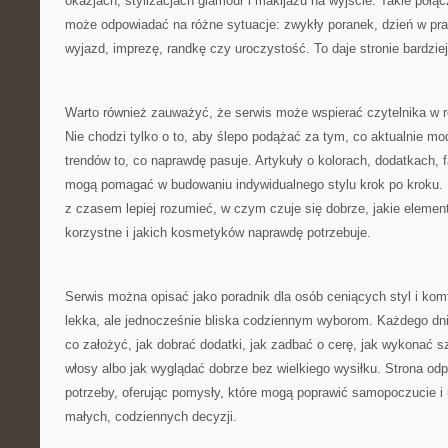
okazjach, stylizacjach glamour i makijażu na wyjście. Takie połąc
może odpowiadać na różne sytuacje: zwykły poranek, dzień w pra
wyjazd, imprezę, randkę czy uroczystość. To daje stronie bardziej
Warto również zauważyć, że serwis może wspierać czytelnika w r
Nie chodzi tylko o to, aby ślepo podążać za tym, co aktualnie mod
trendów to, co naprawdę pasuje. Artykuły o kolorach, dodatkach,
mogą pomagać w budowaniu indywidualnego stylu krok po kroku. 
z czasem lepiej rozumieć, w czym czuje się dobrze, jakie elemen
korzystne i jakich kosmetyków naprawdę potrzebuje.
Serwis można opisać jako poradnik dla osób ceniących styl i komf
lekka, ale jednocześnie bliska codziennym wyborom. Każdego dni
co założyć, jak dobrać dodatki, jak zadbać o cerę, jak wykonać s
włosy albo jak wyglądać dobrze bez wielkiego wysiłku. Strona odp
potrzeby, oferując pomysły, które mogą poprawić samopoczucie i
małych, codziennych decyzji.