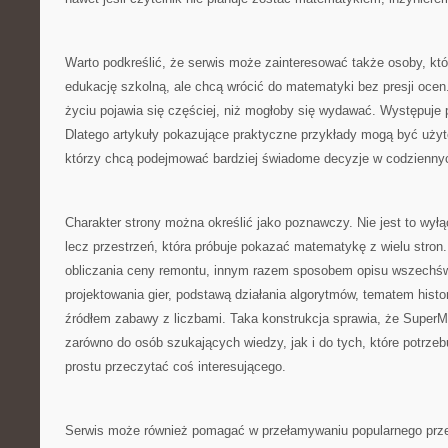
Warto podkreślić, że serwis może zainteresować także osoby, kt
edukację szkolną, ale chcą wrócić do matematyki bez presji oce
życiu pojawia się częściej, niż mogłoby się wydawać. Występuje
Dlatego artykuły pokazujące praktyczne przykłady mogą być użyt
którzy chcą podejmować bardziej świadome decyzje w codzienny
Charakter strony można określić jako poznawczy. Nie jest to wył
lecz przestrzeń, która próbuje pokazać matematykę z wielu stron
obliczania ceny remontu, innym razem sposobem opisu wszechś
projektowania gier, podstawą działania algorytmów, tematem histo
źródłem zabawy z liczbami. Taka konstrukcja sprawia, że SuperM
zarówno do osób szukających wiedzy, jak i do tych, które potrzebu
prostu przeczytać coś interesującego.
Serwis może również pomagać w przełamywaniu popularnego prz