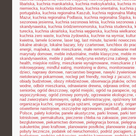
libańska
,
kuchnia marokańska
,
kuchnia meksykańska
,
kuchnia m
niemiecka
,
kuchnia niskobudżetowa
,
kuchnia orientalna
,
kuchnia 
portugalska
,
kuchnia regionalna Kaszub
,
kuchnia regionalna Małop
Mazur
,
kuchnia regionalna Podlasia
,
kuchnia regionalna Śląska
,
k
sezonowa jesienna
,
kuchnia sezonowa letnia
,
kuchnia sezonowa 
skandynawska
,
kuchnia śródziemnomorska
,
kuchnia studencka
,
turecka
,
kuchnia ukraińska
,
kuchnia węgierska
,
kuchnia wielkano
kuchnia zero waste
,
kuchnia żydowska
,
kuchnie na wymiar
,
kultu
kwietna
,
lamele ścienne
,
laser tag
,
last minute
,
łazienki nowocze
lokalne atrakcje
,
lokalne bazary
,
loty czarterowe
,
lunchbox do pra
energii
,
majówka
,
małe mieszkanie
,
małe remonty
,
malowanie meb
marynaty domowe
,
meble industrialne
,
meble klasyczne
,
meble m
skandynawskie
,
meble z palet
,
medycyna estetyczna zabiegi
,
me
health
,
miejskie rośliny
,
mieszkanie wynajmowane
,
mieszkanie z
mikrowyprawy
,
mindful eating
,
monitoring w domu
,
monitorowanie
dzieci
,
naprawy domowe
,
narciarstwo biegowe
,
nawyki żywieniow
nietolerancje pokarmowe
,
noclegi pet friendly
,
noclegi z jacuzzi
,
n
obiady budżetowe
,
obozy młodzieżowe
,
obserwacja ptaków
,
ochr
wodne
,
odbiór mieszkania
,
odnawianie drewna
,
odprawa online
,
od
seniorów
,
ogród deszczowy
,
ogród miejski
,
ogród na parapecie
,
og
wypoczynkowy
,
ogród zimowy pomysły
,
ogrzewanie ekologiczne
,
nad zwierzętami domowymi
,
opłaty administracyjne
,
opóźniony lot
organizacja kuchni
,
organizacja spiżarni
,
organizacja szafy
,
origa
oświetlenie nastrojowe
,
oszczędne ogrzewanie
,
paintball
,
pakowan
Polsce
,
palety kolorów
,
panele akustyczne
,
parki linowe
,
parki te
lotniskowe
,
permakultura
,
pieczenie chleba na zakwasie
,
pieczeni
bezglutenowe
,
piekarnictwo domowe
,
pielęgnacja bonsai
,
pielęgna
sukulentów
,
piwo kraftowe
,
planowanie posiłków
,
planowanie zaku
pobyty lecznicze
,
podatek od nieruchomości
,
podróż pociągiem
,
p
budżetowe
,
podróże edukacyjne
,
podróże kamperem
,
podróże kul