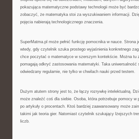
pokazująca matematyczne podstawy technologii może być bardzo
zobaczyć, że matematyka stoi za wyszukiwaniem informacji. Dzi
pojęcia nabierają technologicznego znaczenia.
SuperMatma.pl może pełnić funkcję pomocnika w nauce. Strona j
wtedy, gdy czytelnik szuka prostego wyjaśnienia konkretnego zaga
chce poczytać o matematyce w szerszym kontekście. Można tu zn
pomagają odkryć zastosowania matematyki. Taka uniwersalność s
odwiedzany regularnie, nie tylko w chwilach nauki przed testem.
Dużym atutem strony jest to, że łączy rozrywkę intelektualną. Dz
może znaleźć coś dla siebie. Osoba, która potrzebuje pomocy w
po artykuły o procentach. Ktoś bardziej zaawansowany może zai
takimi jak teoria gier. Natomiast czytelnik szukający lżejszych tr
liczb.