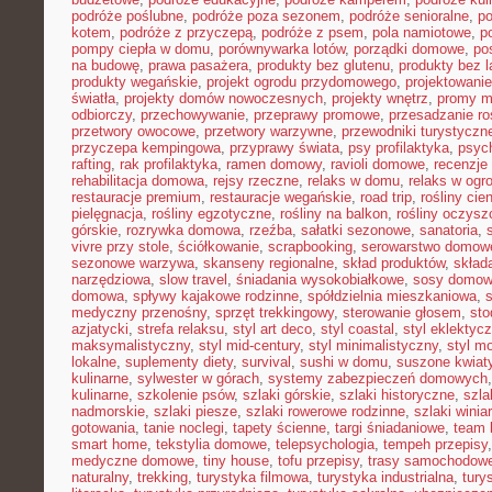
podróże poślubne
,
podróże poza sezonem
,
podróże senioralne
,
po
kotem
,
podróże z przyczepą
,
podróże z psem
,
pola namiotowe
,
p
pompy ciepła w domu
,
porównywarka lotów
,
porządki domowe
,
pos
na budowę
,
prawa pasażera
,
produkty bez glutenu
,
produkty bez l
produkty wegańskie
,
projekt ogrodu przydomowego
,
projektowani
światła
,
projekty domów nowoczesnych
,
projekty wnętrz
,
promy m
odbiorczy
,
przechowywanie
,
przeprawy promowe
,
przesadzanie ro
przetwory owocowe
,
przetwory warzywne
,
przewodniki turystyczn
przyczepa kempingowa
,
przyprawy świata
,
psy profilaktyka
,
psyc
rafting
,
rak profilaktyka
,
ramen domowy
,
ravioli domowe
,
recenzje 
rehabilitacja domowa
,
rejsy rzeczne
,
relaks w domu
,
relaks w ogr
restauracje premium
,
restauracje wegańskie
,
road trip
,
rośliny cie
pielęgnacja
,
rośliny egzotyczne
,
rośliny na balkon
,
rośliny oczysz
górskie
,
rozrywka domowa
,
rzeźba
,
sałatki sezonowe
,
sanatoria
,
vivre przy stole
,
ściółkowanie
,
scrapbooking
,
serowarstwo domow
sezonowe warzywa
,
skanseny regionalne
,
skład produktów
,
skład
narzędziowa
,
slow travel
,
śniadania wysokobiałkowe
,
sosy domo
domowa
,
spływy kajakowe rodzinne
,
spółdzielnia mieszkaniowa
,
medyczny przenośny
,
sprzęt trekkingowy
,
sterowanie głosem
,
sto
azjatycki
,
strefa relaksu
,
styl art deco
,
styl coastal
,
styl eklektyc
maksymalistyczny
,
styl mid-century
,
styl minimalistyczny
,
styl m
lokalne
,
suplementy diety
,
survival
,
sushi w domu
,
suszone kwiat
kulinarne
,
sylwester w górach
,
systemy zabezpieczeń domowych
kulinarne
,
szkolenie psów
,
szlaki górskie
,
szlaki historyczne
,
szla
nadmorskie
,
szlaki piesze
,
szlaki rowerowe rodzinne
,
szlaki winia
gotowania
,
tanie noclegi
,
tapety ścienne
,
targi śniadaniowe
,
team 
smart home
,
tekstylia domowe
,
telepsychologia
,
tempeh przepisy
medyczne domowe
,
tiny house
,
tofu przepisy
,
trasy samochodow
naturalny
,
trekking
,
turystyka filmowa
,
turystyka industrialna
,
tury