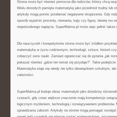
Strona może być również pomocna dla rodziców, którzy chcą wsp
Wielu dorosłych pamięta matematykę jako przedmiot trudny lub st
artykuły mogą pomóc przełamać negatywne skojarzenia. Gdy rodzi
sposób wyjaśnić procenty, równania, kąty czy figury, łatwiej mu 
niepotrzebnego napięcia. SuperMatma.pl może więc pełnić także
Dla nauczycieli i korepetytorów strona może być źródłem przykła
matematykę w życiu codziennym, technologii, sztuce, historii 
zobaczyć sens nauki. Zamiast ograniczać się do pytania „jak ro
pokazać również „gdzie ten temat się przydaje?”. Takie podejśc
Matematyka staje się wtedy nie tylko obowiązkiem szkolnym, al
zależności.
SuperMatma.pl buduje obraz matematyki jako dziedziny różnorod
czasach, gdy coraz większe znaczenie mają kompetencje związan
logicznym myśleniem, technologią i rozwiązywaniem problemów.
sprawdzania założeń. Artykuły na stronie mogą pomagać rozwijać 
nawet jeśli czytelnik nie planuje zostać matematykiem, inżyniere