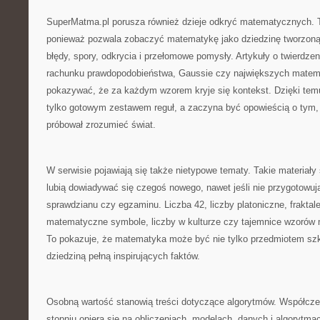
SuperMatma.pl porusza również dzieje odkryć matematycznych. 
ponieważ pozwala zobaczyć matematykę jako dziedzinę tworzoną p
błędy, spory, odkrycia i przełomowe pomysły. Artykuły o twierdzeni
rachunku prawdopodobieństwa, Gaussie czy największych mate
pokazywać, że za każdym wzorem kryje się kontekst. Dzięki tem
tylko gotowym zestawem reguł, a zaczyna być opowieścią o tym, 
próbował zrozumieć świat.
W serwisie pojawiają się także nietypowe tematy. Takie materiały 
lubią dowiadywać się czegoś nowego, nawet jeśli nie przygotowuj
sprawdzianu czy egzaminu. Liczba 42, liczby platoniczne, fraktale
matematyczne symbole, liczby w kulturze czy tajemnice wzorów
To pokazuje, że matematyka może być nie tylko przedmiotem szk
dziedziną pełną inspirujących faktów.
Osobną wartość stanowią treści dotyczące algorytmów. Współcz
stopniu opiera się na obliczeniach, modelach, danych i algorytmac