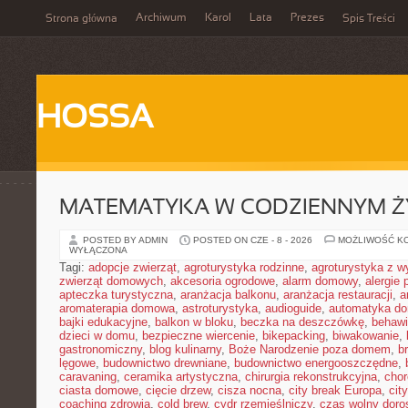
Archiwum
Karol
Lata
Prezes
Strona główna
Spis Treści
HOSSA
MATEMATYKA W CODZIENNYM Ż
POSTED BY ADMIN
POSTED ON CZE - 8 - 2026
MOŻLIWOŚĆ K
WYŁĄCZONA
Tagi:
adopcje zwierząt
,
agroturystyka rodzinne
,
agroturystyka z 
zwierząt domowych
,
akcesoria ogrodowe
,
alarm domowy
,
alergie
apteczka turystyczna
,
aranżacja balkonu
,
aranżacja restauracji
,
a
aromaterapia domowa
,
astroturystyka
,
audioguide
,
automatyka d
bajki edukacyjne
,
balkon w bloku
,
beczka na deszczówkę
,
behawi
dzieci w domu
,
bezpieczne wiercenie
,
bikepacking
,
biwakowanie
,
gastronomiczny
,
blog kulinarny
,
Boże Narodzenie poza domem
,
b
lęgowe
,
budownictwo drewniane
,
budownictwo energooszczędne
,
caravaning
,
ceramika artystyczna
,
chirurgia rekonstrukcyjna
,
chor
ciasta domowe
,
cięcie drzew
,
cisza nocna
,
city break Europa
,
cit
coaching zdrowia
,
cold brew
,
cydr rzemieślniczy
,
czas wolny doro