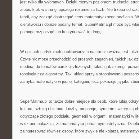
jest tylko dla wybranych. Dzięki różnym poziomom trudności str
zrobić krok w stronę lepszego rozumienia liczb. Nie trzeba od r
teorii, aby zacząć dostrzegać sens matematycznego myślenia. W
cierpliwości i dobrze podany temat. SuperMatma.pl może być wła
pomaga rozpocząć lub kontynuować tę drogę.
W opisach i artykułach publikowanych na stronie ważna jest takż
Czytelnik może przechodzić od prostych zagadnień, takich jak dzie
średnia, do tematów bardziej złożonych, takich jak szeregi, prawd
topologia czy algorytmy. Taki układ sprzyja stopniowemu poszerza
zamyka matematyki w jednej kategorii, lecz pokazuje ją jako zbió
SuperMatma.pl to także dobre miejsce dla osób, które lubią odkr
kulturą, sztuką i historią. Liczby, proporcje, symetrie i wzory są o
dotyczące złotego podziału, geometrii w origami, matematyki w lit
w sztuce pokazują, że matematyka potrafi być estetyczna. Dzięk
zainteresować również osoby, które zwykle nie kojarzą matematyk