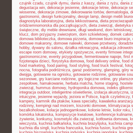
czujnik czadu
,
czujnik dymu
,
dania z kaszy
,
dania z ryżu
,
dania 
degustacja win
,
dekoracje jesienne
,
dekoracje letnie
,
dekoracje s
wiosenne
,
dekoracje zimowe
,
dekorowanie tortów
,
dermatologia
,
d
gastronomii
,
design funkcjonalny
,
design lamp
,
design mebli biur
diagnostyka laboratoryjna
,
dieta lekkostrawna
,
dieta przeciwzapal
śródziemnomorska dla początkujących
,
dieta zwierząt
,
dietetyka 
świąteczne
,
diy meble drewniane
,
długi weekend
,
dom letniskowy
klucz
,
dom przyjazny zwierzętom
,
dom szkieletowy
,
domek całor
domowa biblioteczka
,
domowa pizzeria
,
domowe biuro inspiracje
,
domowe makarony
,
domowe nalewki
,
domowe przetwory
,
doradzt
hobby
,
dywany do salonu
,
działka rekreacyjna
,
edukacja zdrowotn
escape room domowy
,
etykiety spożywcze
,
eventy firmowe integr
gastronomiczne
,
eventy przygodowe
,
fermentowane napoje
,
first
fizjoterapia dzieci
,
florystyka domowa
,
food delivery online
,
food d
food marketing
,
food pairing
,
food styling
,
food truck festival
,
foto
nocna
,
fotografia podróżnicza
,
garaż podziemny
,
glamping
,
góry w
dwojga
,
gotowanie na ognisku
,
gotowanie rodzinne
,
gotowanie sou
sezonowe
,
gry karciane rodzinne
,
gry logiczne online
,
gry planszo
zespołowe
,
hamakowanie
,
herbata matcha
,
home staging
,
hostele
zwierząt
,
hummus domowy
,
hydroponika domowa
,
indeks glikemi
integracja outdoor
,
inteligentne oświetlenie
,
izolacja akustyczna
,
i
intuicyjne
,
jesienne wyjazdy
,
jeziora w Polsce
,
kącik czytelniczy
,
kampery
,
karmnik dla ptaków
,
kawa specialty
,
kawalerka aranżacj
rodzinny
,
kempingi nad morzem
,
kiszonki domowe
,
klimatyzacja 
bezalkoholowe
,
kolacje jednogarnkowe
,
kolonie letnie
,
kolor roku
,
komórka lokatorska
,
kompozycje kwiatowe
,
konferencje kulinarne
żywienie
,
konkursy
,
kosmetyki dla zwierząt
,
kotłownia domowa
,
k
wieczysta
,
kuchnia bałkańska
,
kuchnia brazylijska
,
kuchnia camp
kuchnia dla singli
,
kuchnia francuska
,
kuchnia fusion
,
kuchnia gr
kuchnia hiszpańska
,
kuchnia indyjska
,
kuchnia japońska
,
kuchnia