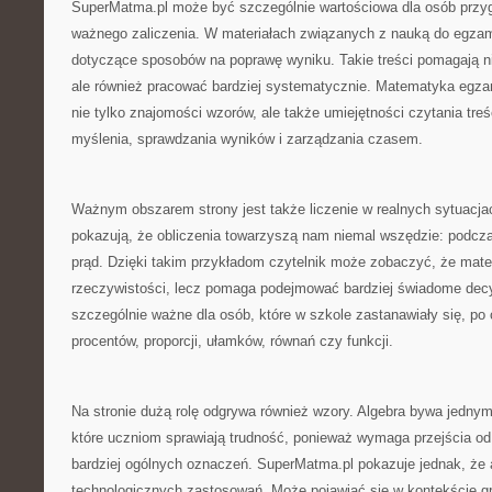
SuperMatma.pl może być szczególnie wartościowa dla osób przy
ważnego zaliczenia. W materiałach związanych z nauką do egzam
dotyczące sposobów na poprawę wyniku. Takie treści pomagają ni
ale również pracować bardziej systematycznie. Matematyka eg
nie tylko znajomości wzorów, ale także umiejętności czytania tre
myślenia, sprawdzania wyników i zarządzania czasem.
Ważnym obszarem strony jest także liczenie w realnych sytuacjach
pokazują, że obliczenia towarzyszą nam niemal wszędzie: podcz
prąd. Dzięki takim przykładom czytelnik może zobaczyć, że mate
rzeczywistości, lecz pomaga podejmować bardziej świadome decyz
szczególnie ważne dla osób, które w szkole zastanawiały się, po 
procentów, proporcji, ułamków, równań czy funkcji.
Na stronie dużą rolę odgrywa również wzory. Algebra bywa jednym
które uczniom sprawiają trudność, ponieważ wymaga przejścia od
bardziej ogólnych oznaczeń. SuperMatma.pl pokazuje jednak, że 
technologicznych zastosowań. Może pojawiać się w kontekście gr