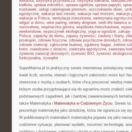
literacka
,
turystyka przyrodnicza
,
turystyka sakralna
,
ubezpieczen
kiełków
,
uprawa mikroliści
,
uprawa ogórków
,
uprawa papryki
,
upra
truskawek
,
usługi cateringowe premium
,
uszczelnianie okien
,
uzd
egzotyczne
,
wakacje last minute
,
wakacje nad morzem
,
wakacje 
wakacje w Polsce
,
wentylacja mieszkania
,
weterynaria egzotyczn
wilgoć w domu
,
wine pairing
,
winiety drogowe
,
work-life balance 
survivalowy
,
wspinaczka górska
,
wspólnota mieszkaniowa
,
wyjazd
weekendowe
,
wypoczynek ekologiczny
,
yoga w ogrodzie
,
zakupy 
Polsce
,
zapachy do domu
,
zapasy żywności
,
zasłony i firany
,
zbi
przekąski
,
zdrowie fizyczne
,
zdrowie psychiczne dorosłych
,
zdrow
zdrowie zwierząt
,
zgłoszenie budowy
,
zgubiony bagaż
,
zielone sz
krem
,
zwiedzanie z dziećmi
,
zwierzęta egzotyczne
,
zwierzęta ho
żywienie zwierząt domowych
,
żywność BIO
,
żywność ekologiczna
funkcjonalna
,
żywopłot
SuperMatma.pl to praktyczny serwis internetowy poświęcony mat
świat liczb, wzorów, równań i logicznych zależności może być fas
stworzona z myślą o osobach, które chcą poszerzać wiedzę mat
którym osoba przygotowująca się do egzaminu może znaleźć cie
podstawowych zagadnień, jak i bardziej zaawansowanych temat
także Matematyka i
Matematyka w Codziennym Życiu
. Serwis ta
prezentuje matematykę jako dziedzinę, która nie ogranicza się wył
W publikowanych materiałach matematyka pojawia się jako narzę
codzienne sytuacje, planować wydatki, rozumieć technologię, an
problemy i dostrzegać zależności ukryte w otaczającym świecie.