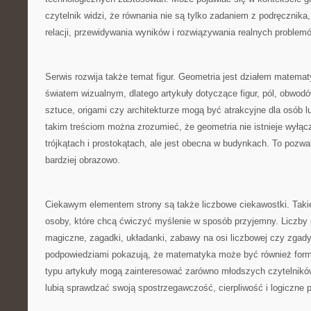
czytelnik widzi, że równania nie są tylko zadaniem z podręcznik
relacji, przewidywania wyników i rozwiązywania realnych problem
Serwis rozwija także temat figur. Geometria jest działem matemat
światem wizualnym, dlatego artykuły dotyczące figur, pól, obwodów,
sztuce, origami czy architekturze mogą być atrakcyjne dla osób lu
takim treściom można zrozumieć, że geometria nie istnieje wyłąc
trójkątach i prostokątach, ale jest obecna w budynkach. To pozw
bardziej obrazowo.
Ciekawym elementem strony są także liczbowe ciekawostki. Taki
osoby, które chcą ćwiczyć myślenie w sposób przyjemny. Liczby p
magiczne, zagadki, układanki, zabawy na osi liczbowej czy zgady
podpowiedziami pokazują, że matematyka może być również form
typu artykuły mogą zainteresować zarówno młodszych czytelników,
lubią sprawdzać swoją spostrzegawczość, cierpliwość i logiczne 