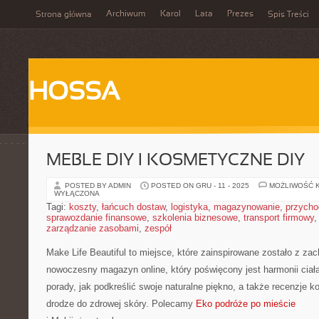
Archiwum
Karol
Lata
Prezes
Strona główna
Spis Treści
HOSSA
MEBLE DIY I KOSMETYCZNE DIY
POSTED BY ADMIN
POSTED ON GRU - 11 - 2025
MOŻLIWOŚĆ 
WYŁĄCZONA
Tagi:
koszty
,
łańcuch dostaw
,
logistyka
,
magazynowanie
,
przycho
sprawozdanie finansowe
,
szkolenia biznesowe
,
transport firmowy
zarządzanie zasobami
,
zespół
Make Life Beautiful to miejsce, które zainspirowane zostało z za
nowoczesny magazyn online, który poświęcony jest harmonii ciała
porady, jak podkreślić swoje naturalne piękno, a także recenzje k
drodze do zdrowej skóry. Polecamy
Eko podróże po mieście