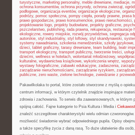
turystyczne
,
marketing personalny
,
meble drewniane
,
mediacje
,
m
ochrona konsumentów
,
ochrona przyrody
,
ochrona zwierząt
,
ogród
podłogowe
,
organizacja eventów
,
organizacje ekologiczne
,
organi
podróży
,
pomoc społeczna
,
pompy ciepła
,
porady prawne
,
prasa 
prawo gospodarcze
,
prawo konsumenckie
,
prawo nieruchomości
,
projektowanie logo
,
projekty budowlane
,
projekty graficzne
,
psycho
pszczelarstwo
,
publishing
,
rada prawna
,
rekuperacja
,
restauracje 
ekologiczne
,
rowery miejskie
,
rozwój przywództwa
,
segregacja o
autorskie
,
styl industrialny
,
styl loftowy
,
styl skandynawski
,
syste
systemy nawadniania
,
szkolenia menedżerskie
,
szkoły językowe
dzieci
,
tablet graficzny
,
tarasy drewniane
,
team building
,
teatr im
transport ekologiczny
,
transport publiczny
,
tworzenie treści
,
usługi
dziećmi
,
wellness w hotelach
,
wolontariat młodzieżowy
,
współpra
kulturalne
,
wydawnictwa książkowe
,
wykończenia wnętrz
,
wypoży
wystawy fotograficzne
,
zabawki edukacyjne
,
zadaszenia
,
zarządz
zarządzanie nieruchomościami
,
zarządzanie ryzykiem
,
zarządzan
publiczne
,
zero waste
,
zielone technologie
,
zwiedzanie z przewod
Pakawilkolaka to portal, które zostało stworzone z myślą o opie
centrum informacji, w którym czytelnik znajdzie inspirujące mater
zdrowia i zachowania. To serwis dla zaawansowanych, w którym p
spójną całość. Fajne kategorie to Psia Kultura i Media i
Ciekawost
znaleźć szczegółowe charakterystyki wielu odmian czworonogów.
możliwość świadomie wybrać odpowiedniego pupila. Opisy obejmu
a także specyfikę życia z daną rasą. To duże ułatwienie dla osób