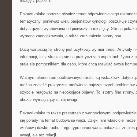
relację z pupilem.
Pakawilkolaka porusza również temat odpowiedzialnego rozmnaż
tematyczny, ponieważ wielu pasjonatów kynologii poszukuje czyt
dotyczących wychowania od pierwszych miesięcy. Strona pokazu
wymaga zaangażowania, a także zrozumienia natury psa.
Dużą wartością tej strony jest użytkowy wymiar treści. Artykuły n
informacji, lecz skupiają się na praktycznych aspektach życia z 
staje się pomocnikiem dla osób, które chcą rozwijać swoje kompe
Ważnym elementem publikowanych treści są wskazówki dotyczące
można znaleźć praktyczne omówienia najczęstszych problemów 
szybciej reagować na niepokojące objawy. To istotny filar strony,
obszar wymagający stałej uwagi.
Pakawilkolaka to także przestrzeń z wartościowymi podpowiedzia
się porady na temat budowania więzi. Dzięki nim właściciel może
właściwą dawkę ruchu. Tego typu opracowania pokazują, że pies 
uwagi, ale też relacji.