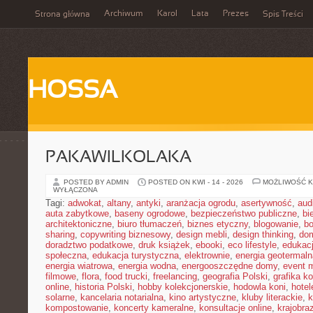
Archiwum
Karol
Lata
Prezes
Strona główna
Spis Treści
HOSSA
PAKAWILKOLAKA
POSTED BY ADMIN
POSTED ON KWI - 14 - 2026
MOŻLIWOŚĆ 
WYŁĄCZONA
Tagi:
adwokat
,
altany
,
antyki
,
aranżacja ogrodu
,
asertywność
,
aud
auta zabytkowe
,
baseny ogrodowe
,
bezpieczeństwo publiczne
,
bi
architektoniczne
,
biuro tłumaczeń
,
biznes etyczny
,
blogowanie
,
bo
sharing
,
copywriting biznesowy
,
design mebli
,
design thinking
,
dom
doradztwo podatkowe
,
druk książek
,
ebooki
,
eco lifestyle
,
edukac
społeczna
,
edukacja turystyczna
,
elektrownie
,
energia geotermaln
energia wiatrowa
,
energia wodna
,
energooszczędne domy
,
event 
filmowe
,
flora
,
food trucki
,
freelancing
,
geografia Polski
,
grafika k
online
,
historia Polski
,
hobby kolekcjonerskie
,
hodowla koni
,
hotel
solarne
,
kancelaria notarialna
,
kino artystyczne
,
kluby literackie
,
k
kompostowanie
,
koncerty kameralne
,
konsultacje online
,
krajobra