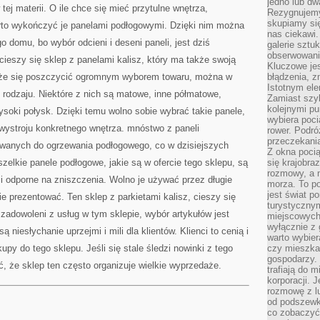
jedno lub dw
BIURZE
tej materii. O ile chce się mieć przytulne wnętrza,
Rezygnujemy 
skupiamy się
rto wykończyć je panelami podłogowymi. Dzięki nim można
nas ciekawi.
 domu, bo wybór odcieni i deseni paneli, jest dziś
galerie sztu
obserwowanie
cieszy się sklep z panelami kalisz, który ma także swoją
Kluczowe jes
może się poszczycić ogromnym wyborem towaru, można w
błądzenia, z
Istotnym ele
rodzaju. Niektóre z nich są matowe, inne półmatowe,
Zamiast szy
kolejnymi pu
soki połysk. Dzięki temu wolno sobie wybrać takie panele,
wybiera poci
wystroju konkretnego wnętrza. mnóstwo z paneli
rower. Podró
przeczekania
owanych do ogrzewania podłogowego, co w dzisiejszych
Z okna poci
zelkie panele podłogowe, jakie są w ofercie tego sklepu, są
się krajobra
rozmowy, a 
 i odporne na zniszczenia. Wolno je używać przez długie
morza. To po
jest świat p
e prezentować. Ten sklep z parkietami kalisz, cieszy się
turystycznym
 zadowoleni z usług w tym sklepie, wybór artykułów jest
miejscowych
wyłącznie z 
ą niesłychanie uprzejmi i mili dla klientów. Klienci to cenią i
warto wybier
py do tego sklepu. Jeśli się stale śledzi nowinki z tego
czy mieszka
gospodarzy. 
 że sklep ten często organizuje wielkie wyprzedaże.
trafiają do 
korporacji.
rozmowę z l
od podszewki
co zobaczyć