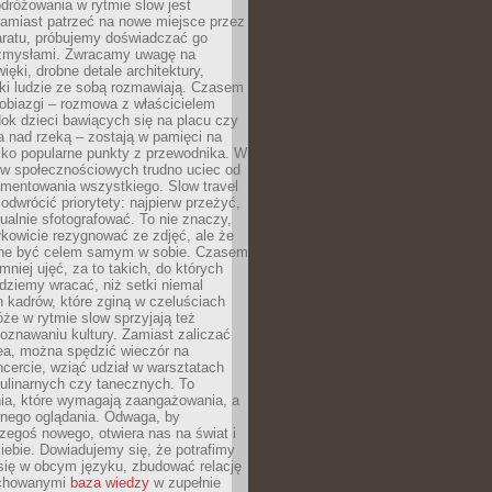
dróżowania w rytmie slow jest
amiast patrzeć na nowe miejsce przez
aratu, próbujemy doświadczać go
zmysłami. Zwracamy uwagę na
ięki, drobne detale architektury,
ki ludzie ze sobą rozmawiają. Czasem
robiazgi – rozmowa z właścicielem
dok dzieci bawiących się na placu czy
 nad rzeką – zostają w pamięci na
tylko popularne punkty z przewodnika. W
w społecznościowych trudno uciec od
mentowania wszystkiego. Slow travel
odwrócić priorytety: najpierw przeżyć,
alnie sfotografować. To nie znaczy,
kowicie rezygnować ze zdjęć, ale że
ne być celem samym w sobie. Czasem
 mniej ujęć, za to takich, do których
ziemy wracać, niż setki niemal
 kadrów, które zginą w czeluściach
że w rytmie slow sprzyjają też
oznawaniu kultury. Zamiast zaliczać
ea, można spędzić wieczór na
cercie, wziąć udział w warsztatach
kulinarnych czy tanecznych. To
ia, które wymagają zaangażowania, a
ernego oglądania. Odwaga, by
egoś nowego, otwiera nas na świat i
ebie. Dowiadujemy się, że potrafimy
się w obcym języku, zbudować relację
ychowanymi
baza wiedzy
w zupełnie