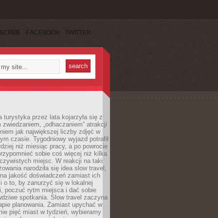
SCRIBE
FACEBOOK
TWITTER
turystyka przez lata kojarzyła się z
 zwiedzaniem, „odhaczaniem” atrakcji
ieniem jak największej liczby zdjęć w
zym czasie. Tygodniowy wyjazd potrafił
ziej niż miesiąc pracy, a po powrocie
przypomnieć sobie coś więcej niż kilka
oczywistych miejsc. W reakcji na taki
owania narodziła się idea slow travel,
 na jakość doświadczeń zamiast ich
i o to, by zanurzyć się w lokalnej
, poczuć rytm miejsca i dać sobie
dziwe spotkania. Slow travel zaczyna
tapie planowania. Zamiast upychać w
ie pięć miast w tydzień, wybieramy