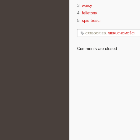
3.
wpisy
4.
felietony
5.
spis tresci
CATEGORIES:
NIERUCHOMOŚCI
Comments are closed.