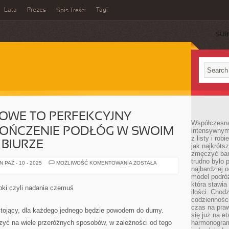
Lata
Prezes
Tagi
Spis Treści
SUB
OWE TO PERFEKCYJNY
Współczesna 
OŃCZENIE PODŁÓG W SWOIM
intensywnym
z listy i rob
 BIURZE
jak najkróts
zmęczyć bard
trudno było 
PANELE
 PAŹ - 10 - 2025
MOŻLIWOŚĆ KOMENTOWANIA
ZOSTAŁA
PODŁOGOWE
najbardziej 
TO
model podróż
PERFEKCYJNY
która stawia
SPOSÓB
ki czyli nadania czemuś
NA
ilości. Chodz
WYKOŃCZENIE
codzienności
PODŁÓG
czas na praw
W
tojący, dla każdego jednego będzie powodem do dumy.
SWOIM
się już na e
MIESZKANIU
yć na wiele przeróżnych sposobów, w zależności od tego
harmonogram
CZY