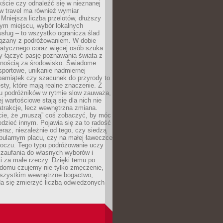
ście czy odnaleźć się w nieznanej
ow travel ma również wymiar
 Mniejsza liczba przelotów, dłuższy
nym miejscu, wybór lokalnych
usług – to wszystko ogranicza ślad
ązany z podróżowaniem. W dobie
matycznego coraz więcej osób szuka
y łączyć pasję poznawania świata z
lnością za środowisko. Świadome
sportowe, unikanie nadmiernej
pamiątek czy szacunek do przyrody to
sty, które mają realne znaczenie. Z
u podróżników w rytmie slow zauważa,
j wartościowe stają się dla nich nie
trakcje, lecz wewnętrzna zmiana.
cie, że „muszą” coś zobaczyć, by móc
dzieć innym. Pojawia się za to radość
teraz, niezależnie od tego, czy siedzą
pularnym placu, czy na małej ławeczce
boczu. Tego typu podróżowanie uczy
, zaufania do własnych wyborów i
 za małe rzeczy. Dzięki temu po
 domu czujemy nie tylko zmęczenie,
wszystkim wewnętrzne bogactwo,
da się zmierzyć liczbą odwiedzonych