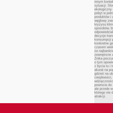
innym kontek
sytuacji. Sl
ekologiczny.
pobyt w jed
produktów i 
węglowy zwi
kryzysu kli
sposobów, b
odpowiedzia
decyzje tran
konsumpcji 
konkretne ge
czasem wiel
że najbardzie
zewnętrzne a
Znika poczu
o tym opowie
z bycia tu i 
akurat na po
gdzieś na u
cierpliwości
wdzięczności
powrocie do
ale przede 
którego nie 
atrakcji.