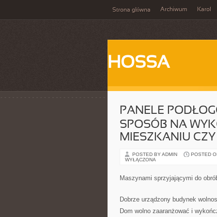
Archiwum
Karol
Strona główna
HOSSA
PANELE PODŁOG
SPOSÓB NA WYK
MIESZKANIU CZY
POSTED BY ADMIN
POSTED ON
WYŁĄCZONA
Maszynami sprzyjającymi do obrób
Dobrze urządzony budynek wolnos
Dom wolno zaaranżować i wykończ