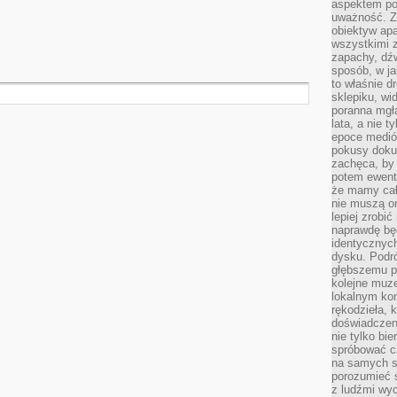
aspektem po
uważność. Z
obiektyw ap
wszystkimi 
zapachy, dźw
sposób, w ja
to właśnie d
sklepiku, wi
poranna mgła
lata, a nie 
epoce medió
pokusy doku
zachęca, by 
potem ewentu
że mamy cał
nie muszą o
lepiej zrobić
naprawdę będ
identycznych
dysku. Podró
głębszemu p
kolejne muz
lokalnym kon
rękodzieła, 
doświadczen
nie tylko bi
spróbować cz
na samych si
porozumieć 
z ludźmi w