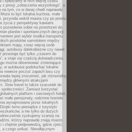
a i spędzamy w nich więcej czasu.
z presji „zobaczenia wszystkiego”, a
 na tym, co w danej chwili naprawdę
 Może to być lokalna kuchnia, małe
ki, przyroda wokół miasta czy po prostu
 życia z perspektywy kawiarni.
t pozwolenie sobie na przestrzeń do
mian planów i spontanicznych decyzji.
mentem jest wybór środka transportu.
bkich przelotów samolotem między
nktami mapy, coraz więcej osób
ągi, autobusy dalekobieżne czy nawet
ż przestaje być tylko „czasem do
”, a staje się częścią doświadczenia.
ągu można obserwować zmieniające
zy, w autobusie podsłuchać lokalne
na rowerze poczuć zapach lasu czy
zwala lepiej zrozumieć, jak różnorodny
omiędzy głównymi atrakcjami
i. Slow travel to także szacunek do
 społeczności. Zamiast korzystać
globalnych platform i sieciowych hoteli,
ać małe pensjonaty, rodzinne hostele
nia wynajmowane przez lokalnych
Dzięki temu pieniądze z turystyki
mieszkańców, a nie tylko do dużych
 Jednocześnie zyskujemy szansę na
udźmi, którzy naprawdę znają miasto
 i chętnie podpowiedzą, gdzie zjeść,
, a czego unikać. Nieodłącznym