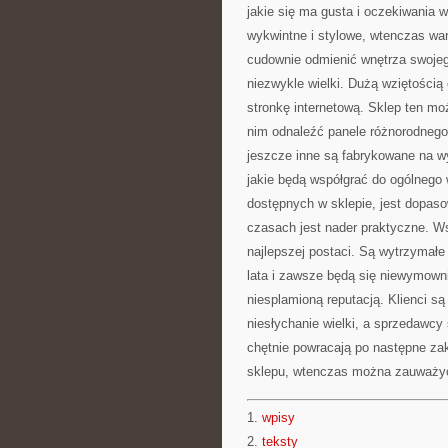
jakie się ma gusta i oczekiwania w 
wykwintne i stylowe, wtenczas wa
cudownie odmienić wnętrza swojego
niezwykle wielki. Dużą wziętością 
stronkę internetową. Sklep ten 
nim odnaleźć panele różnorodnego 
jeszcze inne są fabrykowane na wy
jakie będą współgrać do ogólnego 
dostępnych w sklepie, jest dopas
czasach jest nader praktyczne. Ws
najlepszej postaci. Są wytrzymałe
lata i zawsze będą się niewymowni
niesplamioną reputacją. Klienci są
niesłychanie wielki, a sprzedawcy s
chętnie powracają po następne zaku
sklepu, wtenczas można zauważyć,
1.
wpisy
2.
teksty