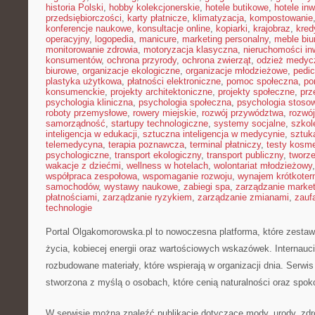
historia Polski
,
hobby kolekcjonerskie
,
hotele butikowe
,
hotele in
przedsiębiorczości
,
karty płatnicze
,
klimatyzacja
,
kompostowanie
konferencje naukowe
,
konsultacje online
,
kopiarki
,
krajobraz
,
kred
operacyjny
,
logopedia
,
manicure
,
marketing personalny
,
meble biu
monitorowanie zdrowia
,
motoryzacja klasyczna
,
nieruchomości in
konsumentów
,
ochrona przyrody
,
ochrona zwierząt
,
odzież medyc
biurowe
,
organizacje ekologiczne
,
organizacje młodzieżowe
,
pedic
plastyka użytkowa
,
płatności elektroniczne
,
pomoc społeczna
,
po
konsumenckie
,
projekty architektoniczne
,
projekty społeczne
,
prz
psychologia kliniczna
,
psychologia społeczna
,
psychologia stoso
roboty przemysłowe
,
rowery miejskie
,
rozwój przywództwa
,
rozwój
samorządność
,
startupy technologiczne
,
systemy socjalne
,
szkol
inteligencja w edukacji
,
sztuczna inteligencja w medycynie
,
sztuk
telemedycyna
,
terapia poznawcza
,
terminal płatniczy
,
testy kosm
psychologiczne
,
transport ekologiczny
,
transport publiczny
,
tworze
wakacje z dziećmi
,
wellness w hotelach
,
wolontariat młodzieżowy
współpraca zespołowa
,
wspomaganie rozwoju
,
wynajem krótkote
samochodów
,
wystawy naukowe
,
zabiegi spa
,
zarządzanie marke
płatnościami
,
zarządzanie ryzykiem
,
zarządzanie zmianami
,
zauf
technologie
Portal Olgakomorowska.pl to nowoczesna platforma, które zesta
życia, kobiecej energii oraz wartościowych wskazówek. Internauc
rozbudowane materiały, które wspierają w organizacji dnia. Serwis
stworzona z myślą o osobach, które cenią naturalności oraz spok
W serwisie można znaleźć publikacje dotyczące mody, urody, zdr