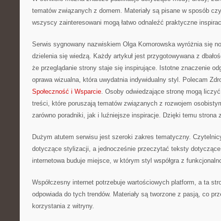
tematów związanych z domem. Materiały są pisane w sposób czyt
wszyscy zainteresowani mogą łatwo odnaleźć praktyczne inspirac
Serwis sygnowany nazwiskiem Olga Komorowska wyróżnia się n
dzielenia się wiedzą. Każdy artykuł jest przygotowywana z dbałoś
że przeglądanie strony staje się inspirujące. Istotne znaczenie 
oprawa wizualna, która uwydatnia indywidualny styl. Polecam Zdrow
Społeczność i Wsparcie
. Osoby odwiedzające stronę mogą liczyć 
treści, które poruszają tematów związanych z rozwojem osobisty
zarówno poradniki, jak i luźniejsze inspiracje. Dzięki temu strona
Dużym atutem serwisu jest szeroki zakres tematyczny. Czyteln
dotyczące stylizacji, a jednocześnie przeczytać teksty dotycząc
internetowa buduje miejsce, w którym styl współgra z funkcjonaln
Współczesny internet potrzebuje wartościowych platform, a ta str
odpowiada do tych trendów. Materiały są tworzone z pasją, co prz
korzystania z witryny.