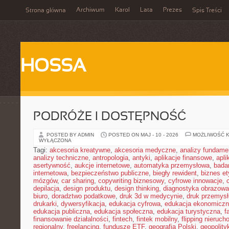
Archiwum
Karol
Lata
Prezes
Strona główna
Spis Treści
HOSSA
PODRÓŻE I DOSTĘPNOŚĆ
POSTED BY ADMIN
POSTED ON MAJ - 10 - 2026
MOŻLIWOŚĆ 
WYŁĄCZONA
Tagi:
akcesoria kreatywne
,
akcesoria medyczne
,
analizy fundame
analizy techniczne
,
antropologia
,
antyki
,
aplikacje finansowe
,
apli
asertywność
,
aukcje internetowe
,
automatyka przemysłowa
,
bada
internetowa
,
bezpieczeństwo publiczne
,
biegły rewident
,
biznes e
mózgów
,
car sharing
,
copywriting biznesowy
,
cyfrowe innowacje
,
depilacja
,
design produktu
,
design thinking
,
diagnostyka obrazowa
biuro
,
doradztwo podatkowe
,
druk 3d w medycynie
,
druk przemys
drukarki
,
dywersyfikacja
,
edukacja cyfrowa
,
edukacja ekonomicz
edukacja publiczna
,
edukacja społeczna
,
edukacja turystyczna
,
f
finansowanie działalności
,
fintech
,
fintek mobilny
,
flipping nieruc
regionalny
,
freelancing
,
fundusze ETF
,
geografia Polski
,
geopolity