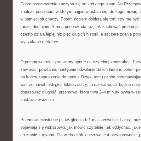
Dobre przemówienie zaczyna się od krótkiego planu. Na Przemow
znaleźć podejście, w którym najpierw ustala się: do kogo mówię,
w pamięci słuchaczy. Potem dopiero dobiera się ton: czy ma być s
raczej dostojnie. Strona podpowiada też, jak zachować proporcje:
często działa lepiej niż pięć długich historii, a szczere zdanie potr
wyszukane metafory.
Ogromną wartością są wzory oparte na czytelnej konstrukcji. Prz
zawierać: powitanie, następnie odwołanie do ich historii, potem po
na końcu zaproszenie do toastu. Dzięki temu osoba przemawiająca
wie, że nawet jeśli głos lekko zadrży, to całość wciąż będzie spó
dopasować długość: przemowa, która trwa 2–4 minuty bywa w sam
zostawia wrażenie.
Przemowieniaslubne.pl uwzględnia też realia weselne: hałas, muz
pojawiają się wskazówki, jak mówić czytelnie, jak oddychać, jak r
co zrobić z rękami. Dla wielu osób kluczowe jest przygotowanie „p