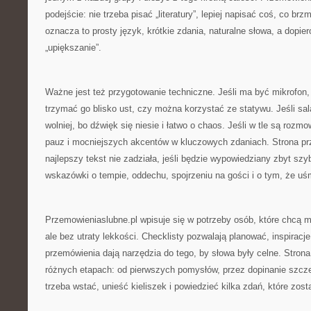
podejście: nie trzeba pisać „literatury”, lepiej napisać coś, co brz
oznacza to prosty język, krótkie zdania, naturalne słowa, a dopi
„upiększanie”.
Ważne jest też przygotowanie techniczne. Jeśli ma być mikrofon,
trzymać go blisko ust, czy można korzystać ze statywu. Jeśli sal
wolniej, bo dźwięk się niesie i łatwo o chaos. Jeśli w tle są rozm
pauz i mocniejszych akcentów w kluczowych zdaniach. Strona pr
najlepszy tekst nie zadziała, jeśli będzie wypowiedziany zbyt szy
wskazówki o tempie, oddechu, spojrzeniu na gości i o tym, że 
Przemowieniaslubne.pl wpisuje się w potrzeby osób, które chcą m
ale bez utraty lekkości. Checklisty pozwalają planować, inspiracj
przemówienia dają narzędzia do tego, by słowa były celne. Stro
różnych etapach: od pierwszych pomysłów, przez dopinanie szcz
trzeba wstać, unieść kieliszek i powiedzieć kilka zdań, które zos