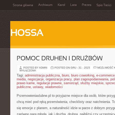
Archiwum
Karol
Lata
Prezes
Strona główna
Spis Treści
HOSSA
POMOC DRUHEN I DRUŻBÓW
POSTED BY ADMIN
POSTED ON GRU - 31 - 2025
MOŻLIWOŚĆ 
WYŁĄCZONA
Tagi:
administracja publiczna
,
biuro
,
biuro coworking
,
e-commerce
media
,
negocjacje
,
organizacja pracy
,
plan zagospodarowania
,
pol
prawo karne
,
regulacje prawne
,
samorząd
,
służby miejskie
,
sprze
publiczne
,
ustawy
,
wiadomości
Przemowieniaslubne.pl to przyjazne miejsce dla osób, które przyg
chcą mieć pod ręką przemówienia, checklisty oraz natchnienia. To
się emocje z planem, a naturalność idzie w parze z dobrym przy
zarówno para młoda, jak i drużba, druhna, najbliżsi czy uczestn