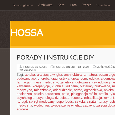
Archiwum
Karol
Lata
Prezes
Strona główna
Spis Treści
HOSSA
PORADY I INSTRUKCJE DIY
POSTED BY ADMIN
POSTED ON LUT - 13 - 2026
MOŻLIWOŚĆ 
WYŁĄCZONA
Tagi:
apteka
,
aranżacja wnętrz
,
architektura
,
armatura
,
badania g
budownictwo
,
choroby
,
diagnostyka
,
dieta
,
dom
,
edukacja domow
farmacja
,
fitness medyczny
,
genetyka
,
gotowanie
,
gry edukacyjne
kawiarnie
,
korepetycje
,
kuchnia
,
kulinaria
,
Materiały budowlane
,
m
medycyna
,
mieszkanie
,
odchudzanie
,
ogród
,
ogrodnictwo
,
opieka
społeczna
,
opieka zdrowotna
,
patio
,
pielęgnacja roślin
,
profilaktyk
psychologia
,
psychologia dziecięca
,
recepty
,
rehabilitacja
,
remont
rtv agd
,
sprzęt medyczny
,
superfoods
,
szkoła
,
szpital
,
tarasy
,
usł
medyczna
,
wodociągi
,
wyposażenie wnętrz
,
zabawa
,
zajęcia dod
zdrowie