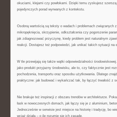
okuciami, klejami czy powłokami. Dzięki temu zyskujesz szersz
pojedynczych porad wyrwanych z kontekstu.
Osobną wartością są teksty o wadach i problemach związanych z
mikropęknięcia, skrzypienie, odkształcenia czy pogorszenie para
jak zdiagnozować przyczynę, kiedy problem jest naturalnym zja
reakcji. Dostajesz też podpowiedzi, jak unikać takich sytuacji na
W tle przewijają się także wątki odpowiedzialności środowiskowe
jako produkt przyjazny środowisku, ale to, czy faktycznie jest 
pochodzenia, transportu oraz sposobu użytkowania. Dlatego znajd
praktyczne: jak budować i wykańczać tak, by łączyć trwałość z 
Nie brakuje też inspiracji z obszaru trendów w architekturze. Po
łask w nowoczesnych domach, jak łączy się je z aluminium, bet
Jednocześnie w serwisie jest miejsce na historię i tradycję, bo w
wciąż działa – o ile rozumie się ich zasadę.