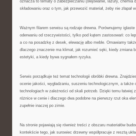
oznacza to tematy o zabezpieczaniu (olejowanie, lazury, chemia d
składowaniu oraz o tym, jak przewozić materiał, żeby nie złapał w
Ważnym filarem serwisu są rodzaje drewna. Porównujemy iglaste 
oderwaniu od rzeczywistości, tylko pod kątem zastosowań: co lepi
a co na posadzkę z desek, elewację albo meble. Omawiamy takż
dlaczego znaczenie ma klimat, jak rozumieć sęki, kiedy zmiana ba
estetyki, a kiedy bywa sygnałem ryzyka.
Serwis porządkuje też temat technologii obróbki drewna. Znajdzies
ocenie jakości, wygładzaniu, suszeniu technologicznym, a także 
technologiach w zależności od skali potrzeb. Dzięki temu łatwiej 
różnice w cenie i dlaczego dwa podobne na pierwszy rzut oka e
zupełnie inaczej po zimie.
Na stronie pojawiają się również treści z obszaru materiałów bud
kontekście tego, jak surowiec drzewny współpracuje z resztą ukł