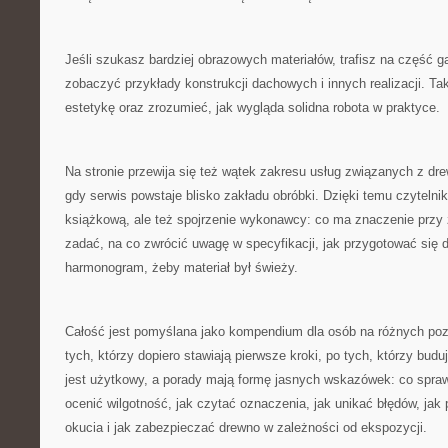
Jeśli szukasz bardziej obrazowych materiałów, trafisz na część g
zobaczyć przykłady konstrukcji dachowych i innych realizacji. T
estetykę oraz zrozumieć, jak wygląda solidna robota w praktyce.
Na stronie przewija się też wątek zakresu usług związanych z dre
gdy serwis powstaje blisko zakładu obróbki. Dzięki temu czytelnik
książkową, ale też spojrzenie wykonawcy: co ma znaczenie przy 
zadać, na co zwrócić uwagę w specyfikacji, jak przygotować się d
harmonogram, żeby materiał był świeży.
Całość jest pomyślana jako kompendium dla osób na różnych p
tych, którzy dopiero stawiają pierwsze kroki, po tych, którzy budu
jest użytkowy, a porady mają formę jasnych wskazówek: co spra
ocenić wilgotność, jak czytać oznaczenia, jak unikać błędów, jak 
okucia i jak zabezpieczać drewno w zależności od ekspozycji.