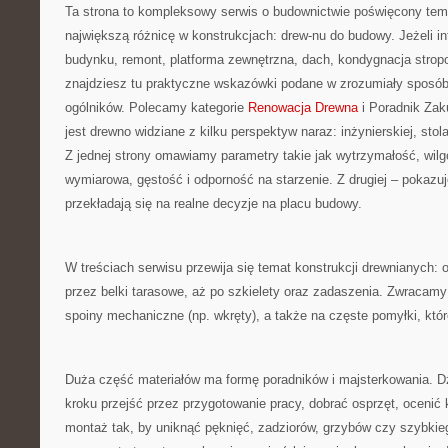
Ta strona to kompleksowy serwis o budownictwie poświęcony temu
największą różnicę w konstrukcjach: drew-nu do budowy. Jeżeli i
budynku, remont, platforma zewnętrzna, dach, kondygnacja stropo
znajdziesz tu praktyczne wskazówki podane w zrozumiały sposó
ogólników. Polecamy kategorie
Renowacja Drewna
i Poradnik Za
jest drewno widziane z kilku perspektyw naraz: inżynierskiej, stola
Z jednej strony omawiamy parametry takie jak wytrzymałość, wilg
wymiarowa, gęstość i odporność na starzenie. Z drugiej – pokazuje
przekładają się na realne decyzje na placu budowy.
W treściach serwisu przewija się temat konstrukcji drewnianych: 
przez belki tarasowe, aż po szkielety oraz zadaszenia. Zwracamy
spoiny mechaniczne (np. wkręty), a także na częste pomyłki, któr
Duża część materiałów ma formę poradników i majsterkowania. D
kroku przejść przez przygotowanie pracy, dobrać osprzęt, ocenić 
montaż tak, by uniknąć pęknięć, zadziorów, grzybów czy szybkie