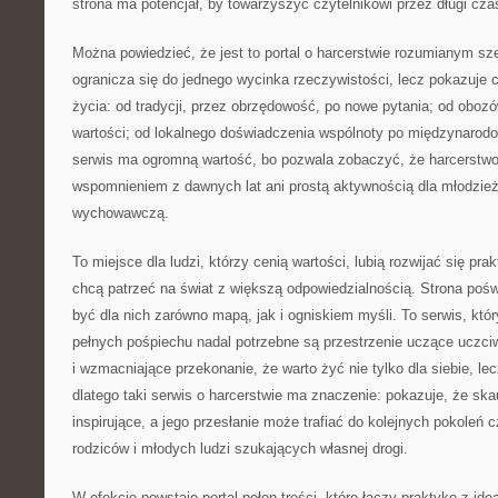
strona ma potencjał, by towarzyszyć czytelnikowi przez długi czas
Można powiedzieć, że jest to portal o harcerstwie rozumianym szer
ogranicza się do jednego wycinka rzeczywistości, lecz pokazuje 
życia: od tradycji, przez obrzędowość, po nowe pytania; od obozó
wartości; od lokalnego doświadczenia wspólnoty po międzynarodo
serwis ma ogromną wartość, bo pozwala zobaczyć, że harcerstwo 
wspomnieniem z dawnych lat ani prostą aktywnością dla młodzież
wychowawczą.
To miejsce dla ludzi, którzy cenią wartości, lubią rozwijać się pra
chcą patrzeć na świat z większą odpowiedzialnością. Strona po
być dla nich zarówno mapą, jak i ogniskiem myśli. To serwis, kt
pełnych pośpiechu nadal potrzebne są przestrzenie uczące uczciw
i wzmacniające przekonanie, że warto żyć nie tylko dla siebie, le
dlatego taki serwis o harcerstwie ma znaczenie: pokazuje, że ska
inspirujące, a jego przesłanie może trafiać do kolejnych pokoleń
rodziców i młodych ludzi szukających własnej drogi.
W efekcie powstaje portal pełen treści, które łączy praktykę z id