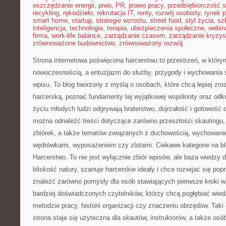
oszczędzanie energii
,
piwo
,
PR
,
prawo pracy
,
przedsiębiorczość 
recykling
,
rękodzieło
,
rekrutacja IT
,
renty
,
rozwój osobisty
,
rynek p
smart home
,
startup
,
strategie wzrostu
,
street food
,
styl życia
,
sz
inteligencja
,
technologie
,
terapia
,
ubezpieczenia społeczne
,
webin
firma
,
work-life balance
,
zarządzanie czasem
,
zarządzanie kryzy
zrównoważone budownictwo
,
zrównoważony rozwój
Strona internetowa poświęcona harcerstwu to przestrzeń, w który
nowoczesnością, a entuzjazm do służby, przygody i wychowania 
wpisu. To blog tworzony z myślą o osobach, które chcą lepiej zr
harcerską, poznać fundamenty tej wyjątkowej wspólnoty oraz odkr
życiu młodych ludzi odgrywają braterstwo, dojrzałość i gotowość d
można odnaleźć treści dotyczące zarówno przeszłości skautingu,
zbiórek, a także tematów związanych z duchowością, wychowani
wędrówkami, wyposażeniem czy zlotami. Ciekawe kategorie na b
Harcerstwo. To nie jest wyłącznie zbiór wpisów, ale baza wiedzy 
bliskość natury, szanuje harcerskie ideały i chce rozwijać się po
znaleźć zarówno pomysły dla osób stawiających pierwsze kroki w ha
bardziej doświadczonych czytelników, którzy chcą pogłębiać wiedz
metodzie pracy, historii organizacji czy znaczeniu obrzędów. Tak
strona staje się użyteczna dla skautów, instruktorów, a także os