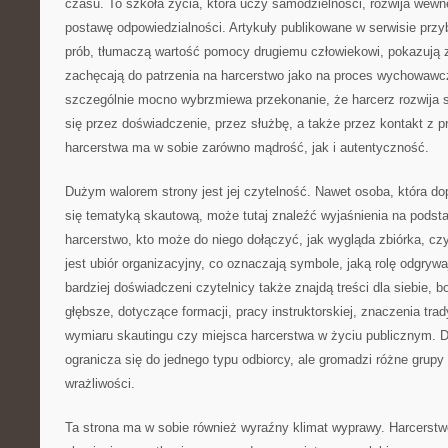
czasu. To szkoła życia, która uczy samodzielności, rozwija wewnęt
postawę odpowiedzialności. Artykuły publikowane w serwisie przyb
prób, tłumaczą wartość pomocy drugiemu człowiekowi, pokazują 
zachęcają do patrzenia na harcerstwo jako na proces wychowawc
szczególnie mocno wybrzmiewa przekonanie, że harcerz rozwija si
się przez doświadczenie, przez służbę, a także przez kontakt z p
harcerstwa ma w sobie zarówno mądrość, jak i autentyczność.
Dużym walorem strony jest jej czytelność. Nawet osoba, która do
się tematyką skautową, może tutaj znaleźć wyjaśnienia na podst
harcerstwo, kto może do niego dołączyć, jak wygląda zbiórka, c
jest ubiór organizacyjny, co oznaczają symbole, jaką rolę odgryw
bardziej doświadczeni czytelnicy także znajdą treści dla siebie, b
głębsze, dotyczące formacji, pracy instruktorskiej, znaczenia tr
wymiaru skautingu czy miejsca harcerstwa w życiu publicznym. D
ogranicza się do jednego typu odbiorcy, ale gromadzi różne grupy
wrażliwości.
Ta strona ma w sobie również wyraźny klimat wyprawy. Harcerstwo