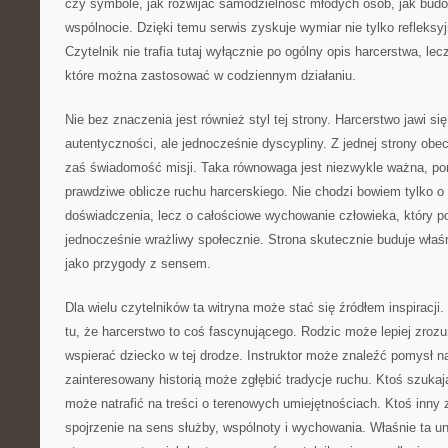
czy symbole, jak rozwijać samodzielność młodych osób, jak bud
wspólnocie. Dzięki temu serwis zyskuje wymiar nie tylko refleksy
Czytelnik nie trafia tutaj wyłącznie po ogólny opis harcerstwa, le
które można zastosować w codziennym działaniu.
Nie bez znaczenia jest również styl tej strony. Harcerstwo jawi się
autentyczności, ale jednocześnie dyscypliny. Z jednej strony obec
zaś świadomość misji. Taka równowaga jest niezwykle ważna, po
prawdziwe oblicze ruchu harcerskiego. Nie chodzi bowiem tylko o
doświadczenia, lecz o całościowe wychowanie człowieka, który po
jednocześnie wrażliwy społecznie. Strona skutecznie buduje właśn
jako przygody z sensem.
Dla wielu czytelników ta witryna może stać się źródłem inspirac
tu, że harcerstwo to coś fascynującego. Rodzic może lepiej zroz
wspierać dziecko w tej drodze. Instruktor może znaleźć pomysł 
zainteresowany historią może zgłębić tradycje ruchu. Ktoś szuka
może natrafić na treści o terenowych umiejętnościach. Ktoś inny 
spojrzenie na sens służby, wspólnoty i wychowania. Właśnie ta u