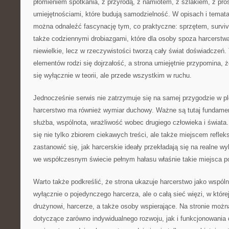
płomieniem spotkania, z przyrodą, z namiotem, z szlakiem, z pro
umiejętnościami, które budują samodzielność. W opisach i temat
można odnaleźć fascynację tym, co praktyczne: sprzętem, surviv
także codziennymi drobiazgami, które dla osoby spoza harcerst
niewielkie, lecz w rzeczywistości tworzą cały świat doświadczeń. 
elementów rodzi się dojrzałość, a strona umiejętnie przypomina,
się wyłącznie w teorii, ale przede wszystkim w ruchu.
Jednocześnie serwis nie zatrzymuje się na samej przygodzie w p
harcerstwo ma również wymiar duchowy. Ważne są tutaj fundament
służba, wspólnota, wrażliwość wobec drugiego człowieka i świata.
się nie tylko zbiorem ciekawych treści, ale także miejscem refle
zastanowić się, jak harcerskie ideały przekładają się na realne w
we współczesnym świecie pełnym hałasu właśnie takie miejsca p
Warto także podkreślić, że strona ukazuje harcerstwo jako wspóln
wyłącznie o pojedynczego harcerza, ale o całą sieć więzi, w któr
drużynowi, harcerze, a także osoby wspierające. Na stronie moż
dotyczące zarówno indywidualnego rozwoju, jak i funkcjonowania d