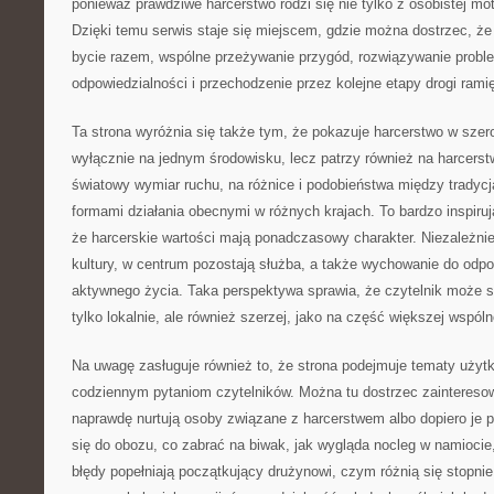
ponieważ prawdziwe harcerstwo rodzi się nie tylko z osobistej moty
Dzięki temu serwis staje się miejscem, gdzie można dostrzec, że
bycie razem, wspólne przeżywanie przygód, rozwiązywanie probl
odpowiedzialności i przechodzenie przez kolejne etapy drogi rami
Ta strona wyróżnia się także tym, że pokazuje harcerstwo w szer
wyłącznie na jednym środowisku, lecz patrzy również na harcerst
światowy wymiar ruchu, na różnice i podobieństwa między tradyc
formami działania obecnymi w różnych krajach. To bardzo inspiru
że harcerskie wartości mają ponadczasowy charakter. Niezależnie
kultury, w centrum pozostają służba, a także wychowanie do odp
aktywnego życia. Taka perspektywa sprawia, że czytelnik może s
tylko lokalnie, ale również szerzej, jako na część większej wspóln
Na uwagę zasługuje również to, że strona podejmuje tematy użytk
codziennym pytaniom czytelników. Można tu dostrzec zaintereso
naprawdę nurtują osoby związane z harcerstwem albo dopiero je 
się do obozu, co zabrać na biwak, jak wygląda nocleg w namiocie,
błędy popełniają początkujący drużynowi, czym różnią się stopnie