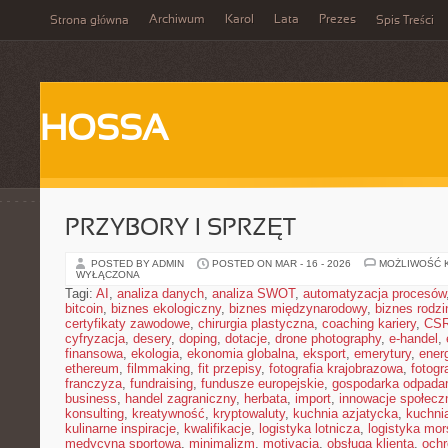
Archiwum
Karol
Lata
Prezes
Strona główna
Spis Treści
HOSSA
PRZYBORY I SPRZĘT
POSTED BY ADMIN
POSTED ON MAR - 16 - 2026
MOŻLIWOŚĆ 
WYŁĄCZONA
Tagi:
AI
,
analiza danych
,
analiza SWOT
,
automatyzacja procesów
bitcoin
,
biznes ekologiczny
,
biznes międzynarodowy
,
biznes rodzi
certyfikaty zawodowe
,
chirurgia plastyczna
,
coaching kariery
,
CS
cyfryzacja
,
desery
,
doping
,
dotacje
,
drone photography
,
e-handel
,
finansowa
,
ekologia
,
ekonomia globalna
,
eksport
,
emerytury
,
ener
ethereum
,
filmmaking
,
fit przepisy
,
fotografia krajobrazowa
,
fotogr
franczyza
,
fundraising
,
fundusze europejskie
,
gospodarka odpada
business
,
handel zagraniczny
,
herbata
,
import
,
innowacje społecz
konsulting
,
kreatywność
,
kryptowaluty
,
kuchnia azjatycka
,
kuchni
kulinarne inspiracje
,
kwalifikacje
,
logistyka lotnicza
,
logistyka mo
medycyna sportowa
,
minimalizm
,
motivacja
,
obsługa klienta
,
ochr