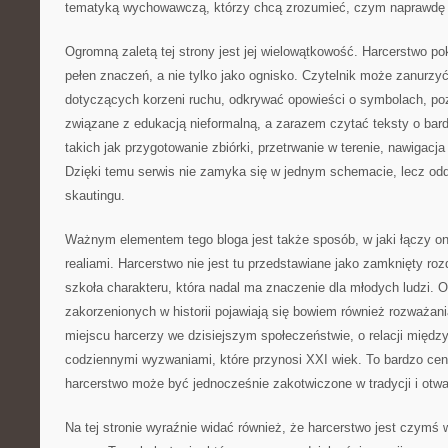
tematyką wychowawczą, którzy chcą zrozumieć, czym naprawdę j
Ogromną zaletą tej strony jest jej wielowątkowość. Harcerstwo pok
pełen znaczeń, a nie tylko jako ognisko. Czytelnik może zanurzyć
dotyczących korzeni ruchu, odkrywać opowieści o symbolach, p
związane z edukacją nieformalną, a zarazem czytać teksty o bar
takich jak przygotowanie zbiórki, przetrwanie w terenie, nawigacja
Dzięki temu serwis nie zamyka się w jednym schemacie, lecz o
skautingu.
Ważnym elementem tego bloga jest także sposób, w jaki łączy on
realiami. Harcerstwo nie jest tu przedstawiane jako zamknięty roz
szkoła charakteru, która nadal ma znaczenie dla młodych ludzi.
zakorzenionych w historii pojawiają się bowiem również rozważania
miejscu harcerzy we dzisiejszym społeczeństwie, o relacji międ
codziennymi wyzwaniami, które przynosi XXI wiek. To bardzo cen
harcerstwo może być jednocześnie zakotwiczone w tradycji i otwa
Na tej stronie wyraźnie widać również, że harcerstwo jest czymś 