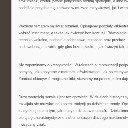
zrozumiesz, czemu pewne połączenia brzmią spokojnie, a inne tw
podejście przydaje się zarówno w muzyce rozrywkowej, jak i w c
Ważnym tematem są świat brzmień. Opisujemy podziały orkiestra
wybrać instrument, a także jak ćwiczyć bez kontuzji. Równolegle
technika wokalna, podparcie oddechowe, rezonans oraz przekaz.
nad swobodą, co robić, gdy głos brzmi płasko, i jak ćwiczyć tak, b
Nie zapominamy o kreatywności. W tekstach o improwizacji pod
pomysły, jak korzystać z materiału dźwiękowego i jak przełamyw
Zamiast obiecywać magiczne triki, stawiamy na proces, która daje
Dużą wartością serwisu jest też opowieść. W działach historyczn
rozwijała się muzyka: od korzeni tradycji po dzisiejsze trendy.
klasycznej oraz o tym, jak muzyka działa w musicalu. Dzięki tem
biorą się charakterystyczne instrumentacje i dlaczego niektóre ut
muzyczny znak.