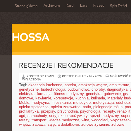
Archiwum
Karol
Lata
Prezes
Strona główna
Spis Treści
HOSSA
RECENZJE I REKOMENDACJE
POSTED BY ADMIN
POSTED ON LUT - 16 - 2026
MOŻLIWOŚĆ 
WYŁĄCZONA
Tagi:
akcesoria kuchenne
,
apteka
,
aranżacja wnętrz
,
architektura
genetyczne
,
biotechnologia
,
budownictwo
,
choroby
,
diagnostyka
,
elektryka
,
farmacja
,
fitness medyczny
,
genetyka
,
gotowanie
,
gry 
domowe
,
kawiarnie
,
korepetycje
,
kuchnia
,
kulinaria
,
Materiały bud
Meble
,
medycyna
,
mieszkanie
,
motocykle
,
motoryzacja
,
odchudz
opieka społeczna
,
opieka zdrowotna
,
patio
,
pielęgnacja roślin
,
pro
profilaktyka
,
przepisy
,
przychodnia
,
psychologia
,
recepty
,
rehabili
agd
,
samochody
,
sery
,
sklep spożywczy
,
sprzęt medyczny
,
super
tarasy
,
transport
,
wiedza medyczna
,
wina
,
wodociągi
,
wyposażeni
wnętrz
,
zabawa
,
zajęcia dodatkowe
,
zdrowe żywienie
,
zdrowie