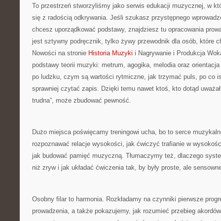
To przestrzeń stworzyliśmy jako serwis edukacji muzycznej, w k
się z radością odkrywania. Jeśli szukasz przystępnego wprowadz
chcesz uporządkować podstawy, znajdziesz tu opracowania prowa
jest sztywny podręcznik, tylko żywy przewodnik dla osób, które 
Nowości na stronie
Historia Muzyki
i Nagrywanie i Produkcja Wok
podstawy teorii muzyki: metrum, agogika, melodia oraz orientacja 
po ludzku, czym są wartości rytmiczne, jak trzymać puls, po co i
sprawniej czytać zapis. Dzięki temu nawet ktoś, kto dotąd uważał
trudna”, może zbudować pewność.
Dużo miejsca poświęcamy treningowi ucha, bo to serce muzykaln
rozpoznawać relacje wysokości, jak ćwiczyć trafianie w wysokości
jak budować pamięć muzyczną. Tłumaczymy też, dlaczego syste
niż zryw i jak układać ćwiczenia tak, by były proste, ale sensown
Osobny filar to harmonia. Rozkładamy na czynniki pierwsze prog
prowadzenia, a także pokazujemy, jak rozumieć przebieg akordów.