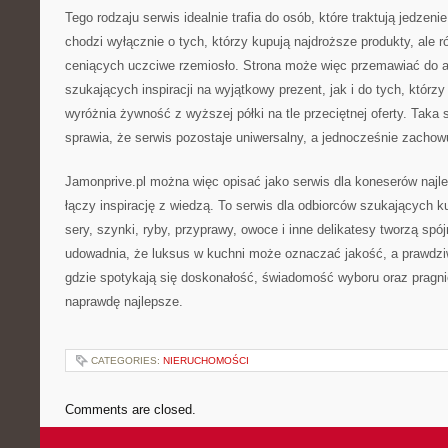
Tego rodzaju serwis idealnie trafia do osób, które traktują jedzen
chodzi wyłącznie o tych, którzy kupują najdroższe produkty, ale 
ceniących uczciwe rzemiosło. Strona może więc przemawiać do a
szukających inspiracji na wyjątkowy prezent, jak i do tych, którz
wyróżnia żywność z wyższej półki na tle przeciętnej oferty. Taka
sprawia, że serwis pozostaje uniwersalny, a jednocześnie zachowu
Jamonprive.pl można więc opisać jako serwis dla koneserów najlep
łączy inspirację z wiedzą. To serwis dla odbiorców szukających ku
sery, szynki, ryby, przyprawy, owoce i inne delikatesy tworzą spój
udowadnia, że luksus w kuchni może oznaczać jakość, a prawdzi
gdzie spotykają się doskonałość, świadomość wyboru oraz pragni
naprawdę najlepsze.
CATEGORIES:
NIERUCHOMOŚCI
Comments are closed.