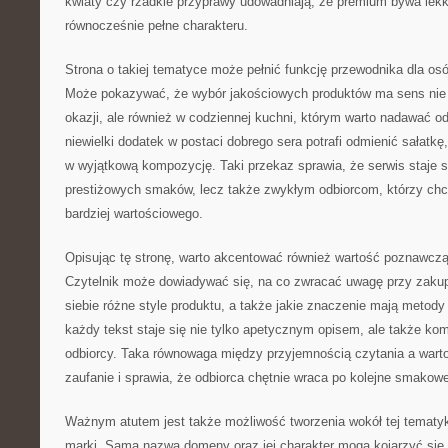
kwiaty czy rzadkie przyprawy udowadniają, że premium bywa lek
równocześnie pełne charakteru.
Strona o takiej tematyce może pełnić funkcję przewodnika dla osób
Może pokazywać, że wybór jakościowych produktów ma sens nie
okazji, ale również w codziennej kuchni, którym warto nadawać od
niewielki dodatek w postaci dobrego sera potrafi odmienić sałatkę
w wyjątkową kompozycję. Taki przekaz sprawia, że serwis staje si
prestiżowych smaków, lecz także zwykłym odbiorcom, którzy chc
bardziej wartościowego.
Opisując tę stronę, warto akcentować również wartość poznawczą
Czytelnik może dowiadywać się, na co zwracać uwagę przy zakup
siebie różne style produktu, a także jakie znaczenie mają metody
każdy tekst staje się nie tylko apetycznym opisem, ale także k
odbiorcy. Taka równowaga między przyjemnością czytania a warto
zaufanie i sprawia, że odbiorca chętnie wraca po kolejne smakowe
Ważnym atutem jest także możliwość tworzenia wokół tej tematyki
marki. Sama nazwa domeny oraz jej charakter mogą kojarzyć się z