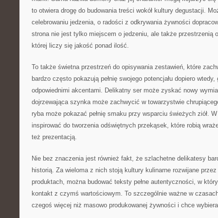
to otwiera drogę do budowania treści wokół kultury degustacji. 
celebrowaniu jedzenia, o radości z odkrywania żywności dopracow
strona nie jest tylko miejscem o jedzeniu, ale także przestrzenią 
której liczy się jakość ponad ilość.
To także świetna przestrzeń do opisywania zestawień, które zac
bardzo często pokazują pełnię swojego potencjału dopiero wtedy,
odpowiednimi akcentami. Delikatny ser może zyskać nowy wymiar 
dojrzewająca szynka może zachwycić w towarzystwie chrupiąceg
ryba może pokazać pełnię smaku przy wsparciu świeżych ziół. W
inspirować do tworzenia odświętnych przekąsek, które robią wraże
też prezentacją.
Nie bez znaczenia jest również fakt, że szlachetne delikatesy bar
historią. Za wieloma z nich stoją kultury kulinarne rozwijane przez
produktach, można budować teksty pełne autentyczności, w który
kontakt z czymś wartościowym. To szczególnie ważne w czasach
czegoś więcej niż masowo produkowanej żywności i chce wybier