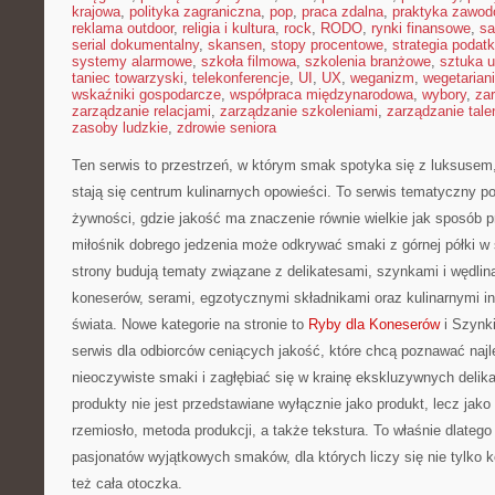
krajowa
,
polityka zagraniczna
,
pop
,
praca zdalna
,
praktyka zawo
reklama outdoor
,
religia i kultura
,
rock
,
RODO
,
rynki finansowe
,
sa
serial dokumentalny
,
skansen
,
stopy procentowe
,
strategia podat
systemy alarmowe
,
szkoła filmowa
,
szkolenia branżowe
,
sztuka u
taniec towarzyski
,
telekonferencje
,
UI
,
UX
,
weganizm
,
wegetarian
wskaźniki gospodarcze
,
współpraca międzynarodowa
,
wybory
,
za
zarządzanie relacjami
,
zarządzanie szkoleniami
,
zarządzanie tale
zasoby ludzkie
,
zdrowie seniora
Ten serwis to przestrzeń, w którym smak spotyka się z luksusem
stają się centrum kulinarnych opowieści. To serwis tematyczny 
żywności, gdzie jakość ma znaczenie równie wielkie jak sposób 
miłośnik dobrego jedzenia może odkrywać smaki z górnej półki w
strony budują tematy związane z delikatesami, szynkami i wędlin
koneserów, serami, egzotycznymi składnikami oraz kulinarnymi in
świata. Nowe kategorie na stronie to
Ryby dla Koneserów
i Szynki
serwis dla odbiorców ceniących jakość, które chcą poznawać najl
nieoczywiste smaki i zagłębiać się w krainę ekskluzywnych delika
produkty nie jest przedstawiane wyłącznie jako produkt, lecz jako h
rzemiosło, metoda produkcji, a także tekstura. To właśnie dlateg
pasjonatów wyjątkowych smaków, dla których liczy się nie tylko k
też cała otoczka.