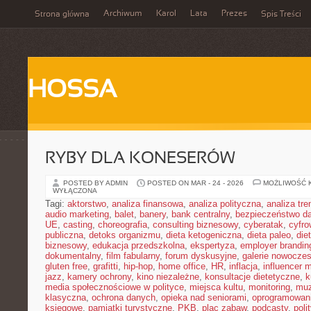
Archiwum
Karol
Lata
Prezes
Strona główna
Spis Treści
HOSSA
RYBY DLA KONESERÓW
POSTED BY ADMIN
POSTED ON MAR - 24 - 2026
MOŻLIWOŚĆ 
WYŁĄCZONA
Tagi:
aktorstwo
,
analiza finansowa
,
analiza polityczna
,
analiza tr
audio marketing
,
balet
,
banery
,
bank centralny
,
bezpieczeństwo d
UE
,
casting
,
choreografia
,
consulting biznesowy
,
cyberatak
,
cyfro
publiczna
,
detoks organizmu
,
dieta ketogeniczna
,
dieta paleo
,
die
biznesowy
,
edukacja przedszkolna
,
ekspertyza
,
employer brandin
dokumentalny
,
film fabularny
,
forum dyskusyjne
,
galerie nowocze
gluten free
,
grafitti
,
hip-hop
,
home office
,
HR
,
inflacja
,
influencer 
jazz
,
kamery ochrony
,
kino niezależne
,
konsultacje dietetyczne
,
k
media społecznościowe w polityce
,
miejsca kultu
,
monitoring
,
mu
klasyczna
,
ochrona danych
,
opieka nad seniorami
,
oprogramowan
księgowe
,
pamiątki turystyczne
,
PKB
,
plac zabaw
,
podcasty
,
poli