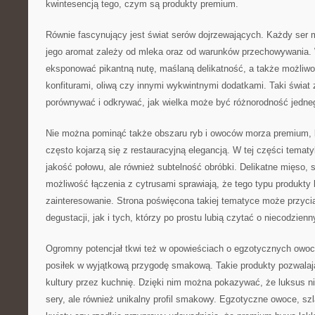
kwintesencją tego, czym są produkty premium.
Równie fascynujący jest świat serów dojrzewających. Każdy ser 
jego aromat zależy od mleka oraz od warunków przechowywania
eksponować pikantną nutę, maślaną delikatność, a także możliwoś
konfiturami, oliwą czy innymi wykwintnymi dodatkami. Taki świat 
porównywać i odkrywać, jak wielka może być różnorodność jedne
Nie można pominąć także obszaru ryb i owoców morza premium, b
często kojarzą się z restauracyjną elegancją. W tej części tematy
jakość połowu, ale również subtelność obróbki. Delikatne mięso, 
możliwość łączenia z cytrusami sprawiają, że tego typu produkty
zainteresowanie. Strona poświęcona takiej tematyce może przycią
degustacji, jak i tych, którzy po prostu lubią czytać o niecodzie
Ogromny potencjał tkwi też w opowieściach o egzotycznych owoc
posiłek w wyjątkową przygodę smakową. Takie produkty pozwala
kultury przez kuchnię. Dzięki nim można pokazywać, że luksus n
sery, ale również unikalny profil smakowy. Egzotyczne owoce, sz