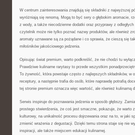
W centrum zainteresowania znajdują się składniki z najwyższej półk
wyróżniają się renomą. Mogą to być sery o głębokim aromacie, rz
z wody, a także niecodzienne dodatki oraz przyprawy z odległych 
czytelnik może nie tylko poznać nazwy produktów, ale również z
aromaty uznawane są za pożądane i co sprawia, że cieszą się 
miłośników jakościowego jedzenia.
Opisując świat premium, warto podkreślić, że nie chodzi tu wyłąc
Prawdziwe kulinarne rarytasy to przede wszystkim ponadprzeciętn
To żywność, która powstaje często z najlepszych składników, w 
receptury, a następnie trafia do osób, które naprawdę potrafią do
tej stronie premium oznacza więc wartość, ale również kulinarną d
Serwis inspiruje do poznawania jedzenia w sposób głębszy. Zamia
prostego stwierdzenia, że coś jest smaczne, pokazuje, że warto 
kulturowy, na unikalność procesu dojrzewania oraz na to, w jaki
zmienić wrażenia z degustacji. Dzięki temu strona staje się nie w
inspiracji, ale także miejscem edukacji kulinarnej.