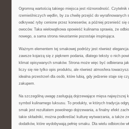
Ogromną wartością takiego miejsca jest różnorodność. Czytelnik 
rzemieślniczych wędlin, by za chwilę przejść do wyrafinowanych
odkrywać ryby cenione przez koneserów, a później przenieść się
owoców. Taka wielowątkowa opowieść kulinarna sprawia, że odbior
nowego, a sama strona nieustannie pozostaje inspirująca.
Ważnym elementem tej smakowej podróży jest również elegancja
zawsze kojarzą się z pięknem podania, dlatego teksty o nich po
klimat opisywanych smaków. Strona może więc być odbierana jak
liczy się nie tylko opis produktu, ale również atmosfera towarzy
idealna przestrzeń dla osób, które lubią, gdy jedzenie staje się c
zakupem.
Na szczególną uwagę zasługują dojrzewające mięsa najwyższej kl
symbol kulinarnego luksusu. To produkty, w których tradycja odgr
smak jest rezultatem powolnego dojrzewania, a finalny efekt zac
takie składniki, można podkreślać kulturę wytwarzania, a także z
dodatków, które wydobywają pełnię smaku. Dla wielu odbiorców wł