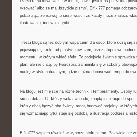
Dzięki temu łatwo wejść w temat, nawet jeśli ktoś przez lata powta
rysować” albo że ma „brzydkie pismo”. Elfiki777 pomaga odczaro
pokazując, że rozwój to cierpliwość i że każdy może znaleźć włas
ilustrowaniu, inni w kaligrafii.
Treści bloga są też dobrym wsparciem dla osób, które uczą się s
pojawiają się kroki: od prostych ćwiczeń, przez stopniowe podnos
momentu, w którym widać efekt. To podejście świetnie sprawdza si
plan, ale nie chcą, by twórczość zamieniła się w szkolny obowiąze
naukę w stylu naturalnym, gdzie można dopasować tempo do swo
Na blogu jest miejsce na różne techniki i temperamenty. Osoby l
się na detalu. Ci, którzy wolą swobodę, znajdą inspiracje do spont
którzy chcą łączyć oba światy, mogą budować projekty, w któryc
się wzmacniają: tytuł staje się ozdobą, a ilustracja podkreśla histo
Elfiki777 wspiera również w wyborze stylu pisma. Pojawiają się 