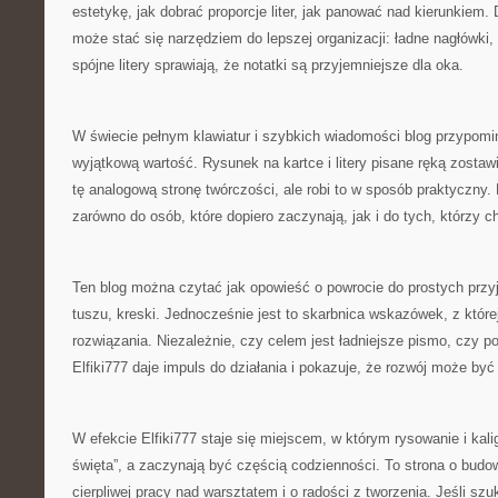
estetykę, jak dobrać proporcje liter, jak panować nad kierunkiem
może stać się narzędziem do lepszej organizacji: ładne nagłówki,
spójne litery sprawiają, że notatki są przyjemniejsze dla oka.
W świecie pełnym klawiatur i szybkich wiadomości blog przypomi
wyjątkową wartość. Rysunek na kartce i litery pisane ręką zostawia
tę analogową stronę twórczości, ale robi to w sposób praktyczny. 
zarówno do osób, które dopiero zaczynają, jak i do tych, którzy 
Ten blog można czytać jak opowieść o powrocie do prostych przy
tuszu, kreski. Jednocześnie jest to skarbnica wskazówek, z które
rozwiązania. Niezależnie, czy celem jest ładniejsze pismo, czy p
Elfiki777 daje impuls do działania i pokazuje, że rozwój może być
W efekcie Elfiki777 staje się miejscem, w którym rysowanie i kali
święta”, a zaczynają być częścią codzienności. To strona o budo
cierpliwej pracy nad warsztatem i o radości z tworzenia. Jeśli szu