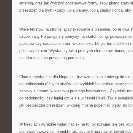
lettering, oraz jak ćwiczyć podstawowe formy, żeby pismo stało s
przestrzeń dla tych, którzy lubią planery, robią zapisy i chcą, aby 
Wiele tekstów na stronie łączy rysowanie z pisaniem, bo te dwa św
uzupełniają. Pojawiają się pomysły na sketchnoting, prowadzenie z
plakatów czy ozdabianie stron w dzienniku. Dzięki temu Elfiki777
pełen wyobraźni. Wystarczy kilka prostych elementów: baner, par
notatka staje się przyjemną pamiątką.
Charakterystyczne dla bloga jest też wzmacnianie odwagi do ek
do próbowania różnych stylów: od szybkich bazgrołów, przez precy
zabawy z literami w kierunku prostego handwritingu. Czytelnik m
do ozdobności, czy lepiej czuje się w czerni i bieli. Takie podejści
jak bezpieczna przestrzeń, w której można popełniać błędy, bo o
W treściach wyraźnie widać nacisk na to, by rozwijać się bez wyp
planować ćwiczenia i projekty tak, aby były przyjazne, nawet gdy