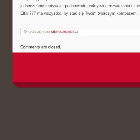
jednocześnie motywuje, podpowiada praktyczne rozwiązania i zac
Elfiki777 ma wszystko, by stać się Twoim twórczym kompasem.
CATEGORIES:
NIERUCHOMOŚCI
Comments are closed.