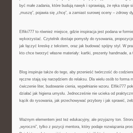
być małe zadania, które budują nawyk i sprawiają, że ręka staje 
„muszę”, pojawia się „chcę”, a zamiast surowej oceny – zdrowy d
Elfiki777 to również miejsce, gdzie inspiracja jest podana w formie
wykorzystać. Czytelnik dostaje pomysły do rysowania, propozycje 
jak łączyć kreskę z tekstem, oraz jak budować spójny styl. W p
kto chce tworzyć własne materiały: kartki, prezenty handmade, a ta
Blog inspiruje także do tego, aby przenieść twórczość do codzie
ręczne stają się narzędziem do relaksu. Dla wielu osób to forma me
ćwiczenie liter, budowanie cienia, wypełnianie wzoru. Elfiki777 p
działać jak higiena umysłu. Jednocześnie nie ucieka od praktycz
kącik do rysowania, jak przechowywać przybory i jak sprawić, żeb
Ważnym elementem jest też edukacyjny, ale przyjazny ton. Stron
„wyroczni”, tylko z pozycji mentora, który podaje rozwiązania pro