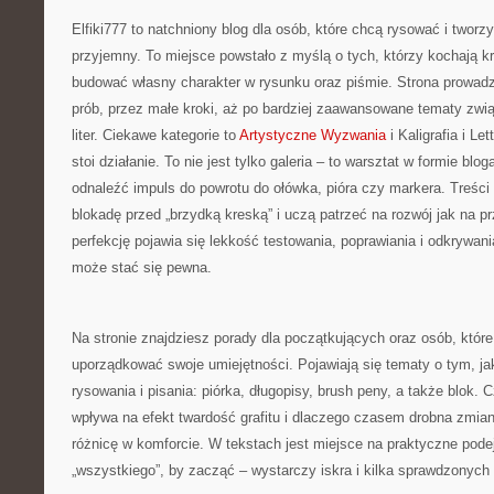
Elfiki777 to natchniony blog dla osób, które chcą rysować i two
przyjemny. To miejsce powstało z myślą o tych, którzy kochają kr
budować własny charakter w rysunku oraz piśmie. Strona prowadz
prób, przez małe kroki, aż po bardziej zaawansowane tematy zwi
liter. Ciekawe kategorie to
Artystyczne Wyzwania
i Kaligrafia i Le
stoi działanie. To nie jest tylko galeria – to warsztat w formie b
odnaleźć impuls do powrotu do ołówka, pióra czy markera. Treśc
blokadę przed „brzydką kreską” i uczą patrzeć na rozwój jak na p
perfekcję pojawia się lekkość testowania, poprawiania i odkrywania
może stać się pewna.
Na stronie znajdziesz porady dla początkujących oraz osób, które 
uporządkować swoje umiejętności. Pojawiają się tematy o tym, ja
rysowania i pisania: piórka, długopisy, brush peny, a także blok. C
wpływa na efekt twardość grafitu i dlaczego czasem drobna zmia
różnicę w komforcie. W tekstach jest miejsce na praktyczne podej
„wszystkiego”, by zacząć – wystarczy iskra i kilka sprawdzonych