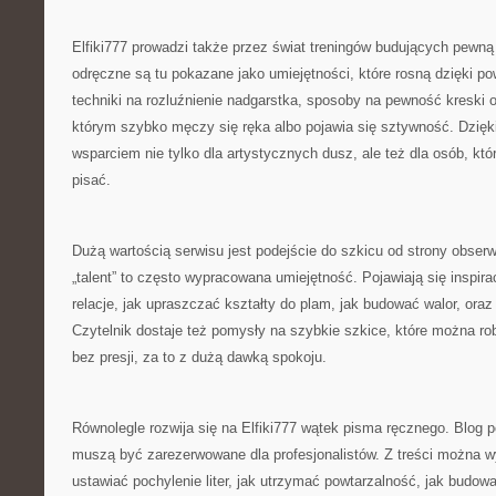
Elfiki777 prowadzi także przez świat treningów budujących pewną
odręczne są tu pokazane jako umiejętności, które rosną dzięki po
techniki na rozluźnienie nadgarstka, sposoby na pewność kreski o
którym szybko męczy się ręka albo pojawia się sztywność. Dzięki
wsparciem nie tylko dla artystycznych dusz, ale też dla osób, któr
pisać.
Dużą wartością serwisu jest podejście do szkicu od strony obserw
„talent” to często wypracowana umiejętność. Pojawiają się inspira
relacje, jak upraszczać kształty do plam, jak budować walor, oraz
Czytelnik dostaje też pomysły na szybkie szkice, które można r
bez presji, za to z dużą dawką spokoju.
Równolegle rozwija się na Elfiki777 wątek pisma ręcznego. Blog po
muszą być zarezerwowane dla profesjonalistów. Z treści można w
ustawiać pochylenie liter, jak utrzymać powtarzalność, jak budować