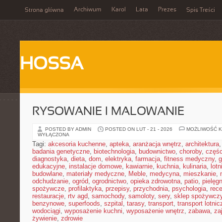
Archiwum
Karol
Lata
Prezes
Strona główna
Spis Treści
HOSSA
RYSOWANIE I MALOWANIE
POSTED BY ADMIN
POSTED ON LUT - 21 - 2026
MOŻLIWOŚĆ 
WYŁĄCZONA
Tagi:
akcesoria kuchenne
,
apteka
,
aranżacja wnętrz
,
architektura
badania genetyczne
,
biotechnologia
,
budownictwo
,
choroby
,
częś
diagnostyka
,
dieta
,
dom
,
elektryka
,
farmacja
,
fitness medyczny
,
g
edukacyjne
,
instalacje domowe
,
kawiarnie
,
kuchnia
,
kulinaria
,
lot
budowlane
,
materiały medyczne
,
Meble
,
medycyna
,
mieszkanie
,
odchudzanie
,
ogród
,
ogrodnictwo
,
opieka zdrowotna
,
patio
,
pielęgn
spożywcze
,
profilaktyka
,
przepisy
,
przychodnia
,
psychologia
,
rece
restauracje
,
rtv agd
,
samochody
,
samoloty
,
sery
,
sklep spożywcz
benzynowe
,
superfoods
,
szpital
,
tarasy
,
transport
,
transport lotnic
wodociągi
,
wyposażenie kuchni
,
wyposażenie wnętrz
,
zabawa
,
za
żywienie
,
zdrowie