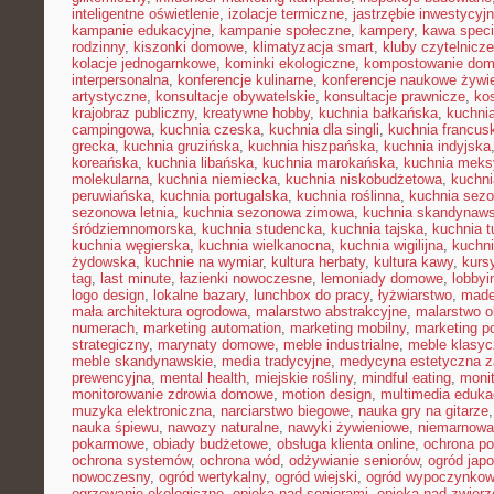
inteligentne oświetlenie
,
izolacje termiczne
,
jastrzębie inwestycyj
kampanie edukacyjne
,
kampanie społeczne
,
kampery
,
kawa speci
rodzinny
,
kiszonki domowe
,
klimatyzacja smart
,
kluby czytelnicze
kolacje jednogarnkowe
,
kominki ekologiczne
,
kompostowanie do
interpersonalna
,
konferencje kulinarne
,
konferencje naukowe żywi
artystyczne
,
konsultacje obywatelskie
,
konsultacje prawnicze
,
ko
krajobraz publiczny
,
kreatywne hobby
,
kuchnia bałkańska
,
kuchnia
campingowa
,
kuchnia czeska
,
kuchnia dla singli
,
kuchnia francus
grecka
,
kuchnia gruzińska
,
kuchnia hiszpańska
,
kuchnia indyjska
koreańska
,
kuchnia libańska
,
kuchnia marokańska
,
kuchnia mek
molekularna
,
kuchnia niemiecka
,
kuchnia niskobudżetowa
,
kuchni
peruwiańska
,
kuchnia portugalska
,
kuchnia roślinna
,
kuchnia sezo
sezonowa letnia
,
kuchnia sezonowa zimowa
,
kuchnia skandynaw
śródziemnomorska
,
kuchnia studencka
,
kuchnia tajska
,
kuchnia t
kuchnia węgierska
,
kuchnia wielkanocna
,
kuchnia wigilijna
,
kuchni
żydowska
,
kuchnie na wymiar
,
kultura herbaty
,
kultura kawy
,
kurs
tag
,
last minute
,
łazienki nowoczesne
,
lemoniady domowe
,
lobbyi
logo design
,
lokalne bazary
,
lunchbox do pracy
,
łyżwiarstwo
,
made
mała architektura ogrodowa
,
malarstwo abstrakcyjne
,
malarstwo o
numerach
,
marketing automation
,
marketing mobilny
,
marketing po
strategiczny
,
marynaty domowe
,
meble industrialne
,
meble klasy
meble skandynawskie
,
media tradycyjne
,
medycyna estetyczna z
prewencyjna
,
mental health
,
miejskie rośliny
,
mindful eating
,
moni
monitorowanie zdrowia domowe
,
motion design
,
multimedia eduka
muzyka elektroniczna
,
narciarstwo biegowe
,
nauka gry na gitarze
nauka śpiewu
,
nawozy naturalne
,
nawyki żywieniowe
,
niemarnowan
pokarmowe
,
obiady budżetowe
,
obsługa klienta online
,
ochrona po
ochrona systemów
,
ochrona wód
,
odżywianie seniorów
,
ogród japo
nowoczesny
,
ogród wertykalny
,
ogród wiejski
,
ogród wypoczynko
ogrzewanie ekologiczne
,
opieka nad seniorami
,
opieka nad zwier