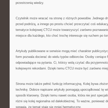
przestrzenią wiedzy.
Czytelnik może wracać na stronę z różnych powodów. Jednego d
przed podróżą, a innego po prostu chcieć przeczytać coś edukacy
tematyce kolejowej CTCU może towarzyszyć zarówno poznawaniu h
miejsce dla każdego, kto choć trochę interesuje się ruchem po to
Artykuły publikowane w serwisie mogą mieć charakter publicysty
form pozwala docierać do wielu typów odbiorców. Osoby ceniące fa
odpowiadające na pytania. Ci, którzy wolą czytać dla przyjemnoś
kolejowymi rekordami. Dzięki temu CTCU może być zarówno miejs
Strona może także pełnić funkcję informacyjną. Kolej bywa złożo
technikę. Dobrze napisane artykuły pomagają uporządkować tę wi
sposób klarowny. Dzięki temu nawet osoba, która nie jest specja
różni się kolej regionalna od dalekobieżnej. To ważne, ponieważ 
sprawia, że temat staje się mniej hermetyczny.