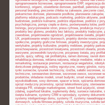
oprogramowanie biznesowe
,
oprogramowanie ERP
,
organizacja 
konferencji
,
origami
,
oświetlenie domowe
,
paintball
,
paleniska og
personal branding
,
pieczenie chleba na zakwasie
,
pieczenie ciast
piekarnictwo domowe
,
planowanie posiłków
,
planowanie zakupów
,
platformy edukacyjne
,
podcasts marketing
,
podróże aktywne
,
pod
budżetowe
,
podróże kulinarne
,
podróże objazdowe
,
podróże z prz
psychologiczna
,
pompy ciepła w domu
,
porównywarka lotów
,
portf
treningu
,
pozycjonowanie stron
,
prasa cyfrowa
,
produkcja muzycz
produkty bez glutenu
,
produkty bez laktozy
,
produkty tradycyjne
,
zawodowe
,
projektowanie ogrodzeń
,
projektowanie światła
,
projek
UX
,
projektowanie wnętrz biurowych
,
projekty domów nowoczesn
społeczne
,
projekty graficzne firmowe
,
projekty inwestycyjne
,
pro
wertykalne
,
projekty kulturalne
,
projekty meblowe
,
projekty parko
przechowywanie
,
przestrzeń kreatywna
,
przestrzeń otwarta
,
prze
warzywne
,
przewodniki turystyczne
,
przyprawy świata
,
psy profil
puzzle
,
quizy
,
rafting
,
rak profilaktyka
,
ramen domowy
,
ravioli do
rehabilitacja domowa
,
reklama natywna
,
relacje medialne
,
relaks 
remarketing
,
restauracje premium
,
restauracje wegańskie
,
roboty
doniczkowe pielęgnacja
,
rośliny egzotyczne
,
rowery górskie
,
rozr
rynki surowców
,
rysunek techniczny
,
rzeźba
,
sałatki sezonowe
,
s
techniczne
,
serowarstwo domowe
,
sezonowe owoce
,
sezonowe w
produktów
,
składanie modeli
,
smart budynki
,
smart energia
,
smart
wysokobiałkowe
,
sosy domowe
,
spacer w lesie
,
spiżarnia domow
sprzęt medyczny przenośny
,
sprzęt telekonferencyjny
,
sterowani
strategia PR
,
strategie marketingowe
,
street food azjatycki
,
stree
zdalnej
,
superfood lokalne
,
suplementy diety
,
surowce naturalne
,
święta kulinarne
,
systemy CRM w sprzedaży
,
systemy dokument
systemy inteligentnego domu
,
systemy IT
,
systemy nawadniające
domowych
,
szkoła filmowa projekty
,
szkoła muzyczna
,
szkoła ta