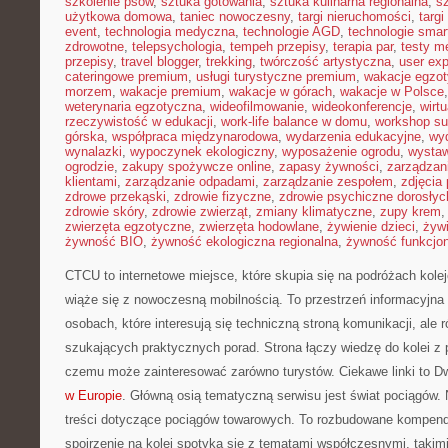
szkolenie psów
,
sztuka gotowania
,
sztuka kulinarna regionalna
,
s
użytkowa domowa
,
taniec nowoczesny
,
targi nieruchomości
,
targ
event
,
technologia medyczna
,
technologie AGD
,
technologie sma
zdrowotne
,
telepsychologia
,
tempeh przepisy
,
terapia par
,
testy 
przepisy
,
travel blogger
,
trekking
,
twórczość artystyczna
,
user exp
cateringowe premium
,
usługi turystyczne premium
,
wakacje egzo
morzem
,
wakacje premium
,
wakacje w górach
,
wakacje w Polsce
weterynaria egzotyczna
,
wideofilmowanie
,
wideokonferencje
,
wirtu
rzeczywistość w edukacji
,
work-life balance w domu
,
workshop su
górska
,
współpraca międzynarodowa
,
wydarzenia edukacyjne
,
wy
wynalazki
,
wypoczynek ekologiczny
,
wyposażenie ogrodu
,
wysta
ogrodzie
,
zakupy spożywcze online
,
zapasy żywności
,
zarządzani
klientami
,
zarządzanie odpadami
,
zarządzanie zespołem
,
zdjęcia
zdrowe przekąski
,
zdrowie fizyczne
,
zdrowie psychiczne dorosłyc
zdrowie skóry
,
zdrowie zwierząt
,
zmiany klimatyczne
,
zupy krem
zwierzęta egzotyczne
,
zwierzęta hodowlane
,
żywienie dzieci
,
żyw
żywność BIO
,
żywność ekologiczna regionalna
,
żywność funkcjo
CTCU to internetowe miejsce, które skupia się na podróżach kol
wiąże się z nowoczesną mobilnością. To przestrzeń informacyjna
osobach, które interesują się techniczną stroną komunikacji, ale 
szukających praktycznych porad. Strona łączy wiedzę do kolei z p
czemu może zainteresować zarówno turystów. Ciekawe linki to Dwo
w Europie
. Główną osią tematyczną serwisu jest świat pociągów.
treści dotyczące pociągów towarowych. To rozbudowane kompen
spojrzenie na kolej spotyka się z tematami współczesnymi, takimi