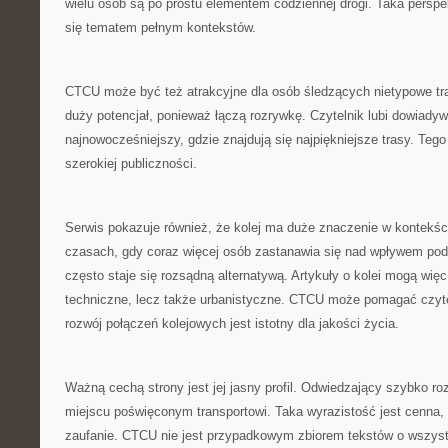
wielu osób są po prostu elementem codziennej drogi. Taka perspek
się tematem pełnym kontekstów.
CTCU może być też atrakcyjne dla osób śledzących nietypowe tra
duży potencjał, ponieważ łączą rozrywkę. Czytelnik lubi dowiadywa
najnowocześniejszy, gdzie znajdują się najpiękniejsze trasy. Tego 
szerokiej publiczności.
Serwis pokazuje również, że kolej ma duże znaczenie w kontekści
czasach, gdy coraz więcej osób zastanawia się nad wpływem pod
często staje się rozsądną alternatywą. Artykuły o kolei mogą więc
techniczne, lecz także urbanistyczne. CTCU może pomagać czyt
rozwój połączeń kolejowych jest istotny dla jakości życia.
Ważną cechą strony jest jej jasny profil. Odwiedzający szybko ro
miejscu poświęconym transportowi. Taka wyrazistość jest cenna
zaufanie. CTCU nie jest przypadkowym zbiorem tekstów o wszyst