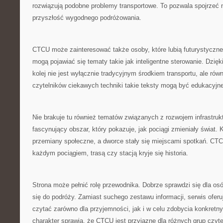
rozwiązują podobne problemy transportowe. To pozwala spojrzeć na
przyszłość wygodnego podróżowania.
CTCU może zainteresować także osoby, które lubią futurystyczne
mogą pojawiać się tematy takie jak inteligentne sterowanie. Dzięk
kolej nie jest wyłącznie tradycyjnym środkiem transportu, ale rów
czytelników ciekawych techniki takie teksty mogą być edukacyjne
Nie brakuje tu również tematów związanych z rozwojem infrastruktu
fascynujący obszar, który pokazuje, jak pociągi zmieniały świat. 
przemiany społeczne, a dworce stały się miejscami spotkań. CT
każdym pociągiem, trasą czy stacją kryje się historia.
Strona może pełnić rolę przewodnika. Dobrze sprawdzi się dla os
się do podróży. Zamiast suchego zestawu informacji, serwis oferu
czytać zarówno dla przyjemności, jak i w celu zdobycia konkretn
charakter sprawia, że CTCU jest przyjazne dla różnych grup czyte