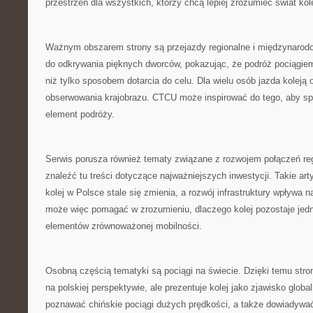
przestrzeń dla wszystkich, którzy chcą lepiej zrozumieć świat kole
Ważnym obszarem strony są przejazdy regionalne i międzynaro
do odkrywania pięknych dworców, pokazując, że podróż pociągi
niż tylko sposobem dotarcia do celu. Dla wielu osób jazda kolej
obserwowania krajobrazu. CTCU może inspirować do tego, aby spo
element podróży.
Serwis porusza również tematy związane z rozwojem połączeń re
znaleźć tu treści dotyczące najważniejszych inwestycji. Takie ar
kolej w Polsce stale się zmienia, a rozwój infrastruktury wpływa
może więc pomagać w zrozumieniu, dlaczego kolej pozostaje je
elementów zrównoważonej mobilności.
Osobną częścią tematyki są pociągi na świecie. Dzięki temu stro
na polskiej perspektywie, ale prezentuje kolej jako zjawisko glob
poznawać chińskie pociągi dużych prędkości, a także dowiadywać 