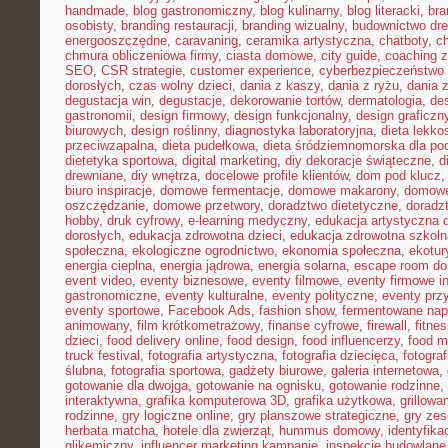
handmade
,
blog gastronomiczny
,
blog kulinarny
,
blog literacki
,
bra
osobisty
,
branding restauracji
,
branding wizualny
,
budownictwo dr
energooszczędne
,
caravaning
,
ceramika artystyczna
,
chatboty
,
ch
chmura obliczeniowa firmy
,
ciasta domowe
,
city guide
,
coaching z
SEO
,
CSR strategie
,
customer experience
,
cyberbezpieczeństwo 
dorosłych
,
czas wolny dzieci
,
dania z kaszy
,
dania z ryżu
,
dania 
degustacja win
,
degustacje
,
dekorowanie tortów
,
dermatologia
,
de
gastronomii
,
design firmowy
,
design funkcjonalny
,
design graficzn
biurowych
,
design roślinny
,
diagnostyka laboratoryjna
,
dieta lekko
przeciwzapalna
,
dieta pudełkowa
,
dieta śródziemnomorska dla po
dietetyka sportowa
,
digital marketing
,
diy dekoracje świąteczne
,
d
drewniane
,
diy wnętrza
,
docelowe profile klientów
,
dom pod klucz
biuro inspiracje
,
domowe fermentacje
,
domowe makarony
,
domowe
oszczędzanie
,
domowe przetwory
,
doradztwo dietetyczne
,
doradz
hobby
,
druk cyfrowy
,
e-learning medyczny
,
edukacja artystyczna d
dorosłych
,
edukacja zdrowotna dzieci
,
edukacja zdrowotna szkoln
społeczna
,
ekologiczne ogrodnictwo
,
ekonomia społeczna
,
ekotur
energia cieplna
,
energia jądrowa
,
energia solarna
,
escape room d
event video
,
eventy biznesowe
,
eventy filmowe
,
eventy firmowe i
gastronomiczne
,
eventy kulturalne
,
eventy polityczne
,
eventy prz
eventy sportowe
,
Facebook Ads
,
fashion show
,
fermentowane nap
animowany
,
film krótkometrażowy
,
finanse cyfrowe
,
firewall
,
fitne
dzieci
,
food delivery online
,
food design
,
food influencerzy
,
food m
truck festival
,
fotografia artystyczna
,
fotografia dziecięca
,
fotograf
ślubna
,
fotografia sportowa
,
gadżety biurowe
,
galeria internetowa
,
gotowanie dla dwojga
,
gotowanie na ognisku
,
gotowanie rodzinne
,
interaktywna
,
grafika komputerowa 3D
,
grafika użytkowa
,
grillow
rodzinne
,
gry logiczne online
,
gry planszowe strategiczne
,
gry ze
herbata matcha
,
hotele dla zwierząt
,
hummus domowy
,
identyfika
glikemiczny
,
influencer marketing kampanie
,
inspekcje budowlane