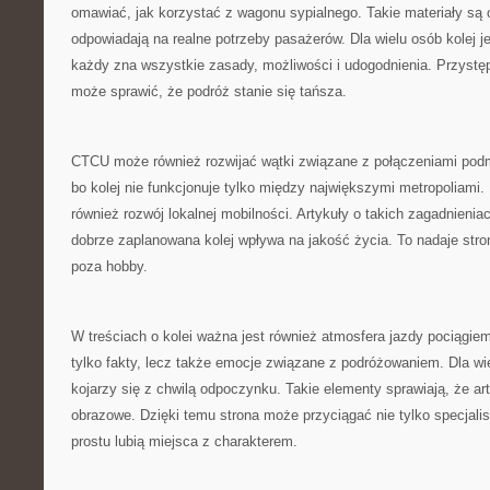
omawiać, jak korzystać z wagonu sypialnego. Takie materiały są
odpowiadają na realne potrzeby pasażerów. Dla wielu osób kolej je
każdy zna wszystkie zasady, możliwości i udogodnienia. Przystę
może sprawić, że podróż stanie się tańsza.
CTCU może również rozwijać wątki związane z połączeniami podm
bo kolej nie funkcjonuje tylko między największymi metropoliami. 
również rozwój lokalnej mobilności. Artykuły o takich zagadnien
dobrze zaplanowana kolej wpływa na jakość życia. To nadaje str
poza hobby.
W treściach o kolei ważna jest również atmosfera jazdy pociągi
tylko fakty, lecz także emocje związane z podróżowaniem. Dla wi
kojarzy się z chwilą odpoczynku. Takie elementy sprawiają, że arty
obrazowe. Dzięki temu strona może przyciągać nie tylko specjalist
prostu lubią miejsca z charakterem.