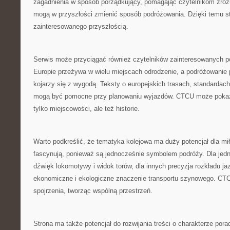
zagadnienia w sposób porządkujący, pomagając czytelnikom zrozu
mogą w przyszłości zmienić sposób podróżowania. Dzięki temu st
zainteresowanego przyszłością.
Serwis może przyciągać również czytelników zainteresowanych p
Europie przeżywa w wielu miejscach odrodzenie, a podróżowanie 
kojarzy się z wygodą. Teksty o europejskich trasach, standardac
mogą być pomocne przy planowaniu wyjazdów. CTCU może pokazy
tylko miejscowości, ale też historie.
Warto podkreślić, że tematyka kolejowa ma duży potencjał dla mił
fascynują, ponieważ są jednocześnie symbolem podróży. Dla jed
dźwięk lokomotywy i widok torów, dla innych precyzja rozkładu ja
ekonomiczne i ekologiczne znaczenie transportu szynowego. CT
spojrzenia, tworząc wspólną przestrzeń.
Strona ma także potencjał do rozwijania treści o charakterze po