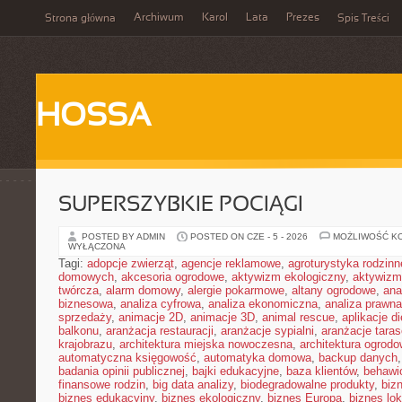
Archiwum
Karol
Lata
Prezes
Strona główna
Spis Treści
HOSSA
SUPERSZYBKIE POCIĄGI
POSTED BY ADMIN
POSTED ON CZE - 5 - 2026
MOŻLIWOŚĆ K
WYŁĄCZONA
Tagi:
adopcje zwierząt
,
agencje reklamowe
,
agroturystyka rodzinn
domowych
,
akcesoria ogrodowe
,
aktywizm ekologiczny
,
aktywizm
twórcza
,
alarm domowy
,
alergie pokarmowe
,
altany ogrodowe
,
ana
biznesowa
,
analiza cyfrowa
,
analiza ekonomiczna
,
analiza prawn
sprzedaży
,
animacje 2D
,
animacje 3D
,
animal rescue
,
aplikacje d
balkonu
,
aranżacja restauracji
,
aranżacje sypialni
,
aranżacje tara
krajobrazu
,
architektura miejska nowoczesna
,
architektura ogrod
automatyczna księgowość
,
automatyka domowa
,
backup danych
badania opinii publicznej
,
bajki edukacyjne
,
baza klientów
,
behawi
finansowe rodzin
,
big data analizy
,
biodegradowalne produkty
,
biz
biznes edukacyjny
,
biznes ekologiczny
,
biznes Europa
,
biznes lok