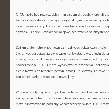
CTCU może być również dobrym miejscem dla osób, które lubią po
Rankingi najszybszych pociągów są atrakcyjne, ponieważ łączą ła
treści pozwalają szybko poznać nowe fakty, a jednocześnie mog
czytania. Dla wielu odbiorców kolejowe zestawienia są przystępne
Dużym atutem strony jest również możliwość pokazywania kolei 
życia. Pociągi pojawiają się w wielu kontekstach: wożą ludzi do 
towary, inspirują filmowców, są częścią wspomnień z podróży, a
nowoczesności. CTCU może wydobywać te znaczenia i pokazywać, 
siecią torów, lecz tematem pełnym emocji. To sprawia, że nawet
być przedstawiane w sposób barwniejszy.
W opisach dotyczących przyszłości kolei szczególnie ważne są t
zarządzanie ruchem. To obszary, które pokazują, że transport szy
może odpowiadać na potrzeby współczesnego świata. CTCU może