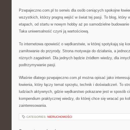
Pzwpajeczno.com.pl to serwis dla osób ceniących spokojne łowien
wszystkich, którzy pragną wejść w świat tej pasji. To blog, który
etapach, od startu w nowym hobby aż po samodzielne budowanie w
Taka uniwersalność czyni ją wartościową.
To internetowa opowieść o wędkarstwie, w której spotykają się ko
zamiłowanie do przyrody. Strona motywuje do działania, a jednoc
różnych zagadnień. Dla jednych będzie źródłem wiedzy, dla inny
podtrzymywanie pasji.
Właśnie dlatego pzwpajeczno.com.pl można opisać jako interesują
łowienia, który łączy temat sprzętu, technik i doświadczeń. To st
ludziach aktywnych, gdzie wędkarstwo pokazane jest w sposób ci
kompendium praktycznej wiedzy, do której chce się wracać po kole
zainteresowania.
CATEGORIES:
NIERUCHOMOŚCI