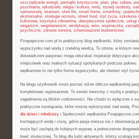
oszczędzanie energii
,
pamiątki turystyczne
,
piwo
,
plac zabaw
,
pod
psychiatria
,
rękodzieło
,
religia i kultura
,
renty
,
rozwój osobisty
,
sam
samorozwój
,
skansen
,
slow life
,
smart home
,
smartfony
,
spadochr
ekstremalne
,
strategie wzrostu
,
street food
,
styl życia
,
szkolenia 
kulturowa
,
turystyka zdrowotna
,
ubezpieczenia społeczne
,
usługi
weganizm
,
wegetarianizm
,
windykacja
,
wino
,
wspinaczka
,
zarząd
psychiczne
,
zdrowie seniora
,
zrównoważone budownictwo
Pzwpajeczno.com.pl to praktyczny blog wędkarski, który zestawi
wypoczynku nad wodą z rzetelną wiedzą. To strona, w którym nowi
doświadczeni pasjonaci mogą odszukać inspiracje dotyczące akce
miejscówek oraz realnych sytuacji spotykanych podczas połowu. 
wędkarstwo to nie tylko forma wypoczynku, ale również styl życia,
Na blogu użytkownik może poznać różne oblicza wędkarskiej pasji
kompletować wyposażenie. To serwis tworzony z myślą o praktyc
zagadnienia są bliskie codzienności. Nie chodzi tu wyłącznie o su
praktyczne rozwiązania, które można wykorzystać nad wodą. Prz
dla dzieci i młodzieży
i Społeczność wędkarska Pzwpajeczno.com.p
kochających wodę i ciszę, gdzie pasja miesza się z obserwacją p
może być zachętą do kolejnych wypraw, a jednocześnie drogows
łowić skuteczniej. To blog dla ludzi aktywnych, którzy szukają kon