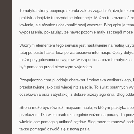
Tematyka strony obejmuje szeroki zakres zagadnień, dzięki czem
praktyk odnajdzie tu przydatne informacje. Można tu zrozumieć 
łowienia, ale również udoskonalić swój warsztat. Blog opisuje te
wyposażenia, pokazując, że nawet pozornie mały szczegół może
Ważnym elementem tego serwisu jest nastawienie na realną użytec
tutaj po puste hasła, lecz po wartościowe informacje. Opisy doty
także przygotowania do wypraw tworzą solidną bazę tematyczną.
być pomocna przed pierwszym wyjazdem.
Pzwpajeczno.com.pl oddaje charakter środowiska wędkarskiego, 
przedstawione jako coś więcej niż zajęcie. To świat porannych wy
oczekiwania oraz satysfakcji z dobrze przeżytego dnia. Blog odda
Strona może być również miejscem nauki, w którym praktyka spo
przekazem. Dla wielu osób szczególnie ważne są porady dla poc
właśnie one pomagają uniknąć błędów. Blog może tłumaczyć pods
także pomagać oswoić się z nową pasją.