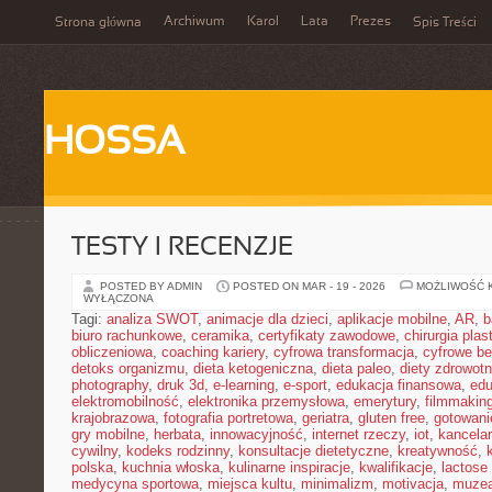
Archiwum
Karol
Lata
Prezes
Strona główna
Spis Treści
HOSSA
TESTY I RECENZJE
POSTED BY ADMIN
POSTED ON MAR - 19 - 2026
MOŻLIWOŚĆ 
WYŁĄCZONA
Tagi:
analiza SWOT
,
animacje dla dzieci
,
aplikacje mobilne
,
AR
,
b
biuro rachunkowe
,
ceramika
,
certyfikaty zawodowe
,
chirurgia pla
obliczeniowa
,
coaching kariery
,
cyfrowa transformacja
,
cyfrowe b
detoks organizmu
,
dieta ketogeniczna
,
dieta paleo
,
diety zdrowot
photography
,
druk 3d
,
e-learning
,
e-sport
,
edukacja finansowa
,
edu
elektromobilność
,
elektronika przemysłowa
,
emerytury
,
filmmakin
krajobrazowa
,
fotografia portretowa
,
geriatra
,
gluten free
,
gotowan
gry mobilne
,
herbata
,
innowacyjność
,
internet rzeczy
,
iot
,
kancelar
cywilny
,
kodeks rodzinny
,
konsultacje dietetyczne
,
kreatywność
,
polska
,
kuchnia włoska
,
kulinarne inspiracje
,
kwalifikacje
,
lactose 
medycyna sportowa
,
miejsca kultu
,
minimalizm
,
motivacja
,
muze