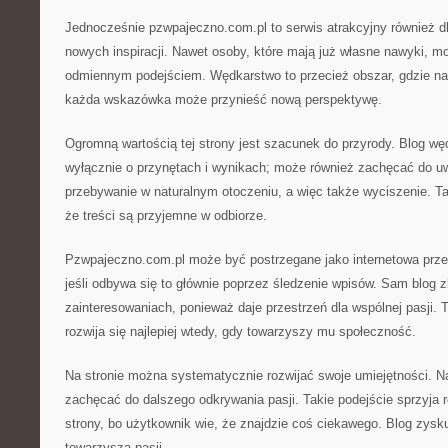
Jednocześnie pzwpajeczno.com.pl to serwis atrakcyjny również dl
nowych inspiracji. Nawet osoby, które mają już własne nawyki, mo
odmiennym podejściem. Wędkarstwo to przecież obszar, gdzie nau
każda wskazówka może przynieść nową perspektywę.
Ogromną wartością tej strony jest szacunek do przyrody. Blog wę
wyłącznie o przynętach i wynikach; może również zachęcać do u
przebywanie w naturalnym otoczeniu, a więc także wyciszenie. Tak
że treści są przyjemne w odbiorze.
Pzwpajeczno.com.pl może być postrzegane jako internetowa prze
jeśli odbywa się to głównie poprzez śledzenie wpisów. Sam blog 
zainteresowaniach, ponieważ daje przestrzeń dla wspólnej pasji.
rozwija się najlepiej wtedy, gdy towarzyszy mu społeczność.
Na stronie można systematycznie rozwijać swoje umiejętności. N
zachęcać do dalszego odkrywania pasji. Takie podejście sprzyja
strony, bo użytkownik wie, że znajdzie coś ciekawego. Blog zysku
towarzysza pasji.