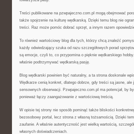
Treści publikowane na pzwpajeczno.com.pl mogą obejmować poradn
także spojrzenie na kulturę wędkarską. Dzięki temu blog nie ogran
treści. Raz może pomóc dobrać sprzęt, a innym razem opowiedzi
To również wartościowy blog dla tych, którzy chcą znaleźć pomys
każdy odwiedzający szuka od razu szczegółowych porad sprzęt
są emocje, czyli to, co przypomina o pięknie wędkarskiego hob
właśnie podtrzymywać wędkarską pasję.
Blog wędkarski powinien być naturalny, a ta strona doskonale wpis
Wędkarze cenią konkret, dlatego dobrze, gdy treści są jasne, ale
sensownych obserwacji. Pzwpajeczno.com.pl ma potencjał, by b
ponieważ łączy zaangażowanie z wartościową treścią.
W opisie tej strony nie sposób pominąć także bliskości konkretne
bezosobowy portal, lecz strona z własną tożsamością. Dzięki temu
zaufanie. A właśnie autentyczność jest wielką wartością, szczegó
własnych doświadczeniach.