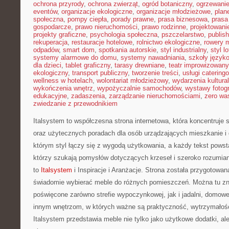
ochrona przyrody
,
ochrona zwierząt
,
ogród botaniczny
,
ogrzewani
eventów
,
organizacje ekologiczne
,
organizacje młodzieżowe
,
plan
społeczna
,
pompy ciepła
,
porady prawne
,
prasa biznesowa
,
prasa
gospodarcze
,
prawo nieruchomości
,
prawo rodzinne
,
projektowani
projekty graficzne
,
psychologia społeczna
,
pszczelarstwo
,
publish
rekuperacja
,
restauracje hotelowe
,
rolnictwo ekologiczne
,
rowery m
odpadów
,
smart dom
,
spotkania autorskie
,
styl industrialny
,
styl l
systemy alarmowe do domu
,
systemy nawadniania
,
szkoły język
dla dzieci
,
tablet graficzny
,
tarasy drewniane
,
teatr improwizowany
ekologiczny
,
transport publiczny
,
tworzenie treści
,
usługi catering
wellness w hotelach
,
wolontariat młodzieżowy
,
wydarzenia kultura
wykończenia wnętrz
,
wypożyczalnie samochodów
,
wystawy fotogr
edukacyjne
,
zadaszenia
,
zarządzanie nieruchomościami
,
zero wa
zwiedzanie z przewodnikiem
Italsystem to współczesna strona internetowa, która koncentruje
oraz użytecznych poradach dla osób urządzających mieszkanie i 
którym styl łączy się z wygodą użytkowania, a każdy tekst powst
którzy szukają pomysłów dotyczących krzeseł i szeroko rozumia
to
Italsystem
i Inspiracje i Aranżacje. Strona została przygotowan
świadomie wybierać meble do różnych pomieszczeń. Można tu zn
poświęcone zarówno strefie wypoczynkowej, jak i jadalni, domow
innym wnętrzom, w których ważne są praktyczność, wytrzymałość
Italsystem przedstawia meble nie tylko jako użytkowe dodatki, al