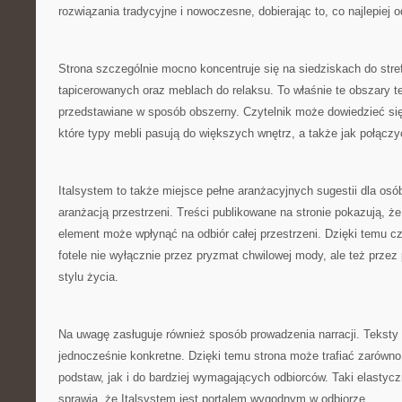
rozwiązania tradycyjne i nowoczesne, dobierając to, co najlepiej
Strona szczególnie mocno koncentruje się na siedziskach do stre
tapicerowanych oraz meblach do relaksu. To właśnie te obszary t
przedstawiane w sposób obszerny. Czytelnik może dowiedzieć się
które typy mebli pasują do większych wnętrz, a także jak połącz
Italsystem to także miejsce pełne aranżacyjnych sugestii dla osó
aranżacją przestrzeni. Treści publikowane na stronie pokazują, że
element może wpłynąć na odbiór całej przestrzeni. Dzięki temu c
fotele nie wyłącznie przez pryzmat chwilowej mody, ale też prze
stylu życia.
Na uwagę zasługuje również sposób prowadzenia narracji. Teksty 
jednocześnie konkretne. Dzięki temu strona może trafiać zarówn
podstaw, jak i do bardziej wymagających odbiorców. Taki elastyc
sprawia, że Italsystem jest portalem wygodnym w odbiorze.