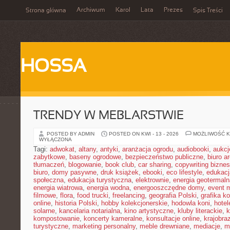
Archiwum
Karol
Lata
Prezes
Strona główna
Spis Treści
HOSSA
TRENDY W MEBLARSTWIE
POSTED BY ADMIN
POSTED ON KWI - 13 - 2026
MOŻLIWOŚĆ 
WYŁĄCZONA
Tagi:
adwokat
,
altany
,
antyki
,
aranżacja ogrodu
,
audiobooki
,
aukcj
zabytkowe
,
baseny ogrodowe
,
bezpieczeństwo publiczne
,
biuro a
tłumaczeń
,
blogowanie
,
book club
,
car sharing
,
copywriting bizne
biuro
,
domy pasywne
,
druk książek
,
ebooki
,
eco lifestyle
,
edukacj
społeczna
,
edukacja turystyczna
,
elektrownie
,
energia geotermaln
energia wiatrowa
,
energia wodna
,
energooszczędne domy
,
event 
filmowe
,
flora
,
food trucki
,
freelancing
,
geografia Polski
,
grafika k
online
,
historia Polski
,
hobby kolekcjonerskie
,
hodowla koni
,
hotel
solarne
,
kancelaria notarialna
,
kino artystyczne
,
kluby literackie
,
k
kompostowanie
,
koncerty kameralne
,
konsultacje online
,
krajobra
turystyczne
,
marketing personalny
,
meble drewniane
,
mediacje
,
m