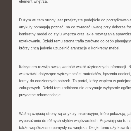
element wnętrza.
Dużym atutem strony jest przejrzyste podejście do porządkowania
artykuły pomagają poznać, na co zwracać uwagę przy doborze fot
konkretny model do stylu wnętrza oraz jakie rozwiązania sprawdz
użytkowaniu. Dzięki temu strona trafia zarówno do osób planującyc
którzy chcą jedynie uzupełnić aranżację o konkretny mebel.
Italsystem rozwija swoją wartość wokół użytecznych informacji. 
wskazówki dotyczące wytrzymałości materiałów, łączenia odcien
formy do codziennych potrzeb. To portal, który wspiera w podejm
zakupowych. Dzięki temu odbiorca nie otrzymuje wyłącznie ogólny
przydatne rekomendacje.
Ważną częścią strony są artykuły inspiracyjne, które pokazują, j
wyposażenie do różnych stylów wnętrzarskich. Pojawiają się tu na
także współczesne pomysły na wnętrza. Dzięki temu użytkownik