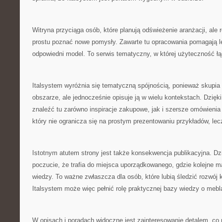
Witryna przyciąga osób, które planują odświeżenie aranżacji, ale 
prostu poznać nowe pomysły. Zawarte tu opracowania pomagają le
odpowiedni model. To serwis tematyczny, w której użyteczność ł
Italsystem wyróżnia się tematyczną spójnością, ponieważ skupia
obszarze, ale jednocześnie opisuje ją w wielu kontekstach. Dzię
znaleźć tu zarówno inspiracje zakupowe, jak i szersze omówienia n
który nie ogranicza się na prostym prezentowaniu przykładów, lec
Istotnym atutem strony jest także konsekwencja publikacyjna. Dz
poczucie, że trafia do miejsca uporządkowanego, gdzie kolejne ma
wiedzy. To ważne zwłaszcza dla osób, które lubią śledzić rozwój 
Italsystem może więc pełnić rolę praktycznej bazy wiedzy o mebl
W opisach i poradach widoczne jest zainteresowanie detalem, co