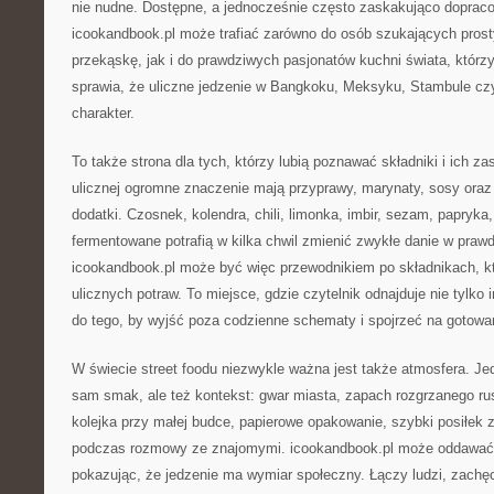
nie nudne. Dostępne, a jednocześnie często zaskakująco doprac
icookandbook.pl może trafiać zarówno do osób szukających pros
przekąskę, jak i do prawdziwych pasjonatów kuchni świata, którz
sprawia, że uliczne jedzenie w Bangkoku, Meksyku, Stambule cz
charakter.
To także strona dla tych, którzy lubią poznawać składniki i ich z
ulicznej ogromne znaczenie mają przyprawy, marynaty, sosy oraz
dodatki. Czosnek, kolendra, chili, limonka, imbir, sezam, papryka
fermentowane potrafią w kilka chwil zmienić zwykłe danie w praw
icookandbook.pl może być więc przewodnikiem po składnikach, kt
ulicznych potraw. To miejsce, gdzie czytelnik odnajduje nie tylko 
do tego, by wyjść poza codzienne schematy i spojrzeć na gotowa
W świecie street foodu niezwykle ważna jest także atmosfera. Jedz
sam smak, ale też kontekst: gwar miasta, zapach rozgrzanego ru
kolejka przy małej budce, papierowe opakowanie, szybki posiłek 
podczas rozmowy ze znajomymi. icookandbook.pl może oddawać w
pokazując, że jedzenie ma wymiar społeczny. Łączy ludzi, zachę