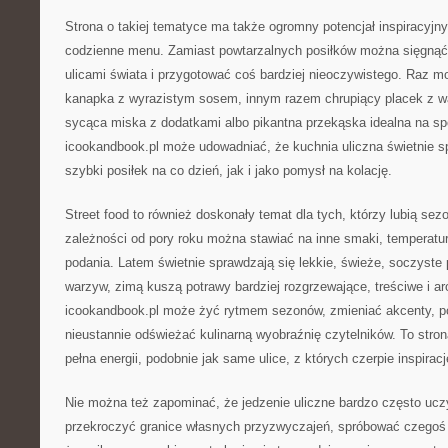
Strona o takiej tematyce ma także ogromny potencjał inspiracyjn
codzienne menu. Zamiast powtarzalnych posiłków można sięgnąć
ulicami świata i przygotować coś bardziej nieoczywistego. Raz 
kanapka z wyrazistym sosem, innym razem chrupiący placek z 
sycąca miska z dodatkami albo pikantna przekąska idealna na s
icookandbook.pl może udowadniać, że kuchnia uliczna świetnie s
szybki posiłek na co dzień, jak i jako pomysł na kolację.
Street food to również doskonały temat dla tych, którzy lubią se
zależności od pory roku można stawiać na inne smaki, temperatur
podania. Latem świetnie sprawdzają się lekkie, świeże, soczyste p
warzyw, zimą kuszą potrawy bardziej rozgrzewające, treściwe i a
icookandbook.pl może żyć rytmem sezonów, zmieniać akcenty, po
nieustannie odświeżać kulinarną wyobraźnię czytelników. To stron
pełna energii, podobnie jak same ulice, z których czerpie inspiracj
Nie można też zapominać, że jedzenie uliczne bardzo często ucz
przekroczyć granice własnych przyzwyczajeń, spróbować czegoś 