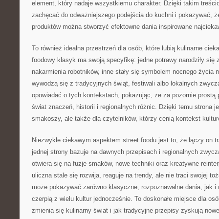
element, który nadaje wszystkiemu charakter. Dzięki takim treś
zachęcać do odważniejszego podejścia do kuchni i pokazywać, ż
produktów można stworzyć efektowne dania inspirowane najcieka
To również idealna przestrzeń dla osób, które lubią kulinarne ciek
foodowy klasyk ma swoją specyfikę: jedne potrawy narodziły się 
nakarmienia robotników, inne stały się symbolem nocnego życia m
wywodzą się z tradycyjnych świąt, festiwali albo lokalnych zwyc
opowiadać o tych kontekstach, pokazując, że za pozornie prostą 
świat znaczeń, historii i regionalnych różnic. Dzięki temu strona je
smakoszy, ale także dla czytelników, którzy cenią kontekst kultu
Niezwykle ciekawym aspektem street foodu jest to, że łączy on t
jednej strony bazuje na dawnych przepisach i regionalnych zwycza
otwiera się na fuzje smaków, nowe techniki oraz kreatywne reinte
uliczna stale się rozwija, reaguje na trendy, ale nie traci swojej 
może pokazywać zarówno klasyczne, rozpoznawalne dania, jak i 
czerpią z wielu kultur jednocześnie. To doskonałe miejsce dla osób
zmienia się kulinarny świat i jak tradycyjne przepisy zyskują nowe