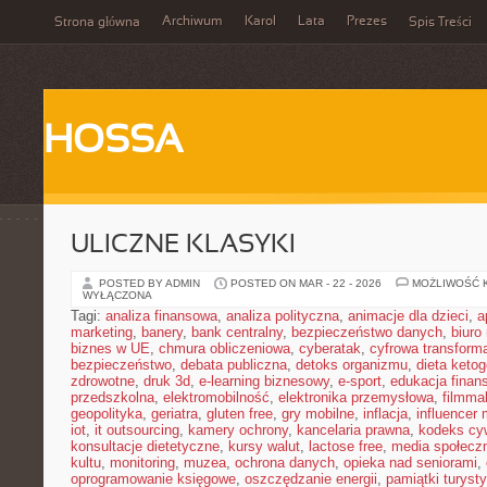
Archiwum
Karol
Lata
Prezes
Strona główna
Spis Treści
HOSSA
ULICZNE KLASYKI
POSTED BY ADMIN
POSTED ON MAR - 22 - 2026
MOŻLIWOŚĆ 
WYŁĄCZONA
Tagi:
analiza finansowa
,
analiza polityczna
,
animacje dla dzieci
,
a
marketing
,
banery
,
bank centralny
,
bezpieczeństwo danych
,
biuro
biznes w UE
,
chmura obliczeniowa
,
cyberatak
,
cyfrowa transform
bezpieczeństwo
,
debata publiczna
,
detoks organizmu
,
dieta keto
zdrowotne
,
druk 3d
,
e-learning biznesowy
,
e-sport
,
edukacja finan
przedszkolna
,
elektromobilność
,
elektronika przemysłowa
,
filmma
geopolityka
,
geriatra
,
gluten free
,
gry mobilne
,
inflacja
,
influencer 
iot
,
it outsourcing
,
kamery ochrony
,
kancelaria prawna
,
kodeks cyw
konsultacje dietetyczne
,
kursy walut
,
lactose free
,
media społeczn
kultu
,
monitoring
,
muzea
,
ochrona danych
,
opieka nad seniorami
,
oprogramowanie księgowe
,
oszczędzanie energii
,
pamiątki turyst