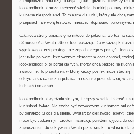
że najlepsze smaki często kryją się tam, gdzie na pierwszy rzut 
icookandbook.pl może zachęcać właśnie do takiej postawy: cieka
kulinarne niespodzianki. To miejsce dla ludzi, którzy nie chcą za
przepisach, ale wolą testować, mieszać, doprawiać, porównywać 
Cała idea strony opiera się na miłości do jedzenia, ale też na sza
różnorodności świata. Street food pokazuje, że w każdej kulturz
wyjątkowego, coś prostego, ale zapadającego w pamięć. Jednocze
jest tylko paliwem, lecz ważnym elementem codzienności, tradycj
icookandbook.pl to portal dla tych, którzy chcą patrzeć na kuchnię 
świadomie. To przestrzeń, w której każdy posiłek może stać się i
odkryć, a każda uliczna potrawa ma szansę przerodzić się w fas
ludziach i smakach.
icookandbook.pl wyróżnia się tym, że łączy w sobie lekkość z au
kuchniami świata. Nie trzeba być zawodowym kucharzem ani do
by odnaleźć tu coś dla siebie. Wystarczy ciekawość, apetyt i ch
może być codziennym źródłem inspiracji, punktem wyjścia do d
zaproszeniem do odkrywania świata przez smak. To właśnie dlate