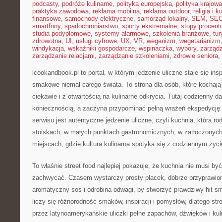
podcasty
,
podróże kulinarne
,
polityka europejska
,
polityka krajowa
praktyka zawodowa
,
reklama mobilna
,
reklama outdoor
,
religia i k
finansowe
,
samochody elektryczne
,
samorząd lokalny
,
SEM
,
SE
smartfony
,
spadochroniarstwo
,
sporty ekstremalne
,
stopy procent
studia podyplomowe
,
systemy alarmowe
,
szkolenia branżowe
,
tur
zdrowotna
,
UI
,
usługi cyfrowe
,
UX
,
VR
,
weganizm
,
wegetarianizm
windykacja
,
wskaźniki gospodarcze
,
wspinaczka
,
wybory
,
zarząd
zarządzanie relacjami
,
zarządzanie szkoleniami
,
zdrowie seniora
,
icookandbook.pl to portal, w którym jedzenie uliczne staje się in
smakowe niemal całego świata. To strona dla osób, które kochają
ciekawie i z otwartością na kulinarne odkrycia. Tutaj codzienny d
koniecznością, a zaczyna przypominać pełną wrażeń ekspedycj
serwisu jest autentyczne jedzenie uliczne, czyli kuchnia, która ro
stoiskach, w małych punktach gastronomicznych, w zatłoczonych 
miejscach, gdzie kultura kulinarna spotyka się z codziennym ży
To właśnie street food najlepiej pokazuje, że kuchnia nie musi b
zachwycać. Czasem wystarczy prosty placek, dobrze przyprawio
aromatyczny sos i odrobina odwagi, by stworzyć prawdziwy hit 
liczy się różnorodność smaków, inspiracji i pomysłów, dlatego str
przez latynoamerykańskie uliczki pełne zapachów, dźwięków i kul