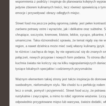
wspomnienia z podróży i inspiruje do planowania kolejnych wypraw
jedynie zbiorem kulinarnych treści, lecz również opowieścią o t
emocje i przywoływać obrazy odległych miejsc.
Street food ma jeszcze jedną ogromną zaletę: jest pełen kontras
zarówno potrawy ostre i wyraziste, jak i delikatne oraz subtelne. 
chrupiące, soczyste, kremowe, kleiste, lekkie, sycące, pikantne, 
umamiczne. Taka różnorodność sprawia, że temat nigdy się nie w
region, a nawet dzielnica może mieć swój własny kulinarny język.
te różnice i zachęca do tego, by nie ograniczać się do znanych
połączeń, nowych przypraw i nowych form podania. To strona dla l
kuchnia świata nie kończy się na kilku najpopularniejszych daniac
tysiące lokalnych specjałów i codziennych przysmaków.
Ważnym elementem takiej strony jest także inspiracja do domowe
swobodnym, nieformalnym stylu. Nie chodzi tu o perfekcję rodem z
lecz o smak, pomysł i przyjemność. Street food uczy, że potrawa
rustykalnie i zwyczajnie, a mimo to robić ogromne wrażenie. Licz
odpowiednio przygotowane mięso lub warzywa, świeże dodatki, wł