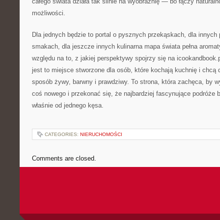
całego świata działa tak silnie na wyobraźnię — bo łączy natur
możliwości.
Dla jednych będzie to portal o pysznych przekąskach, dla innych
smakach, dla jeszcze innych kulinarna mapa świata pełna aroma
względu na to, z jakiej perspektywy spojrzy się na icookandbook.
jest to miejsce stworzone dla osób, które kochają kuchnię i chcą
sposób żywy, barwny i prawdziwy. To strona, która zachęca, by w
coś nowego i przekonać się, że najbardziej fascynujące podróże 
właśnie od jednego kęsa.
CATEGORIES:
NIERUCHOMOŚCI
Comments are closed.