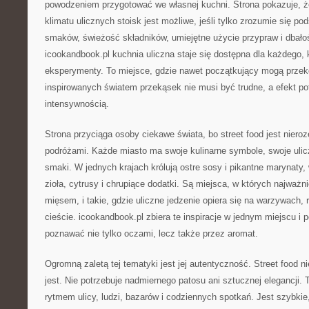
powodzeniem przygotować we własnej kuchni. Strona pokazuje, 
klimatu ulicznych stoisk jest możliwe, jeśli tylko zrozumie się p
smaków, świeżość składników, umiejętne użycie przypraw i dbałoś
icookandbook.pl kuchnia uliczna staje się dostępna dla każdego, 
eksperymenty. To miejsce, gdzie nawet początkujący mogą przek
inspirowanych światem przekąsek nie musi być trudne, a efekt po
intensywnością.
Strona przyciąga osoby ciekawe świata, bo street food jest niero
podróżami. Każde miasto ma swoje kulinarne symbole, swoje ulicz
smaki. W jednych krajach królują ostre sosy i pikantne marynaty
zioła, cytrusy i chrupiące dodatki. Są miejsca, w których najważn
mięsem, i takie, gdzie uliczne jedzenie opiera się na warzywach,
cieście. icookandbook.pl zbiera te inspiracje w jednym miejscu i
poznawać nie tylko oczami, lecz także przez aromat.
Ogromną zaletą tej tematyki jest jej autentyczność. Street food n
jest. Nie potrzebuje nadmiernego patosu ani sztucznej elegancji. T
rytmem ulicy, ludzi, bazarów i codziennych spotkań. Jest szybkie,