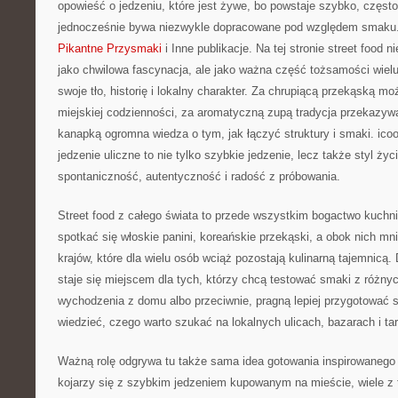
opowieść o jedzeniu, które jest żywe, bo powstaje szybko, często
jednocześnie bywa niezwykle dopracowane pod względem smaku. 
Pikantne Przysmaki
i Inne publikacje. Na tej stronie street food n
jako chwilowa fascynacja, ale jako ważna część tożsamości wiel
swoje tło, historię i lokalny charakter. Za chrupiącą przekąską m
miejskiej codzienności, za aromatyczną zupą tradycja przekazywa
kanapką ogromna wiedza o tym, jak łączyć struktury i smaki. ico
jedzenie uliczne to nie tylko szybkie jedzenie, lecz także styl życi
spontaniczność, autentyczność i radość z próbowania.
Street food z całego świata to przede wszystkim bogactwo kuchni
spotkać się włoskie panini, koreańskie przekąski, a obok nich mn
krajów, które dla wielu osób wciąż pozostają kulinarną tajemnicą.
staje się miejscem dla tych, którzy chcą testować smaki z różnyc
wychodzenia z domu albo przeciwnie, pragną lepiej przygotować si
wiedzieć, czego warto szukać na lokalnych ulicach, bazarach i ta
Ważną rolę odgrywa tu także sama idea gotowania inspirowanego u
kojarzy się z szybkim jedzeniem kupowanym na mieście, wiele z