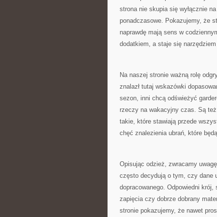
strona nie skupia się wyłącznie na
ponadczasowe. Pokazujemy, że sty
naprawdę mają sens w codziennym 
dodatkiem, a staje się narzędziem
Na naszej stronie ważną rolę odg
znalazł tutaj wskazówki dopasowa
sezon, inni chcą odświeżyć garder
rzeczy na wakacyjny czas. Są też 
takie, które stawiają przede wszys
chęć znalezienia ubrań, które będ
Opisując odzież, zwracamy uwagę n
często decydują o tym, czy dane u
dopracowanego. Odpowiedni krój, 
zapięcia czy dobrze dobrany mater
stronie pokazujemy, że nawet pros