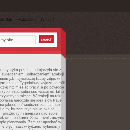
SCRIBE
FACEBOOK
TWITTER
turystyka przez lata kojarzyła się z
 zwiedzaniem, „odhaczaniem” atrakcji
ieniem jak największej liczby zdjęć w
zym czasie. Tygodniowy wyjazd potrafił
ziej niż miesiąc pracy, a po powrocie
przypomnieć sobie coś więcej niż kilka
oczywistych miejsc. W reakcji na taki
owania narodziła się idea slow travel,
 na jakość doświadczeń zamiast ich
i o to, by zanurzyć się w lokalnej
, poczuć rytm miejsca i dać sobie
dziwe spotkania. Slow travel zaczyna
tapie planowania. Zamiast upychać w
ie pięć miast w tydzień, wybieramy