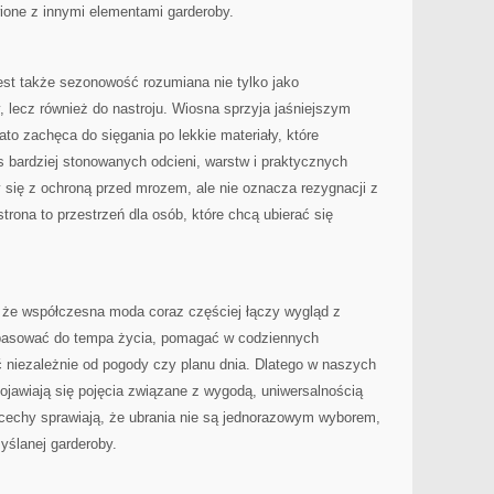
ione z innymi elementami garderoby.
est także sezonowość rozumiana nie tylko jako
 lecz również do nastroju. Wiosna sprzyja jaśniejszym
to zachęca do sięgania po lekkie materiały, które
 bardziej stonowanych odcieni, warstw i praktycznych
 się z ochroną przed mrozem, ale nie oznacza rezygnacji z
trona to przestrzeń dla osób, które chcą ubierać się
, że współczesna moda coraz częściej łączy wygląd z
 pasować do tempa życia, pomagać w codziennych
 niezależnie od pogody czy planu dnia. Dlatego w naszych
pojawiają się pojęcia związane z wygodą, uniwersalnością
e cechy sprawiają, że ubrania nie są jednorazowym wyborem,
yślanej garderoby.