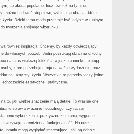
 tym, co akurat popularne, lecz również na tym, co
l można budować stopniowo, wybierając ubrania, które
życiu. Dzięki temu moda przestaje być jedynie wizualnym
 do tworzenia spójnego wizerunku.
rywa również inspiracja. Chcemy, by każdy odwiedzający
ne do własnych potrzeb. Jedni poszukują ubrań na chłodny
obę na czas większej lekkości, a jeszcze inni kompletują
osoby, które potrzebują stroju na ważne wydarzenie, oraz
tkim na luźny styl życia. Wszystkie te potrzeby łączy jedno:
ą jednocześnie estetyczne i praktyczne.
a to, jak wielkie znaczenie mają detale. To właśnie one
branie sprawia wrażenie neutralnego, czy raczej
staranne wykończenie, praktyczne kieszenie, wygodne
iał wpływają na codzienną funkcjonalność. Na naszej
te ubrania mogą wyglądać interesująco, jeśli są dobrze