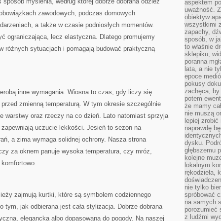
s sposób myślenia, według której dobrze dobrana odzież
aspektem po
uważność. Z
 obowiązkach zawodowych, podczas domowych
obiektyw ap
wszystkimi 
ydarzeniach, a także w czasie podniosłych momentów.
zapachy, dźw
ć ograniczająca, lecz elastyczna. Dlatego promujemy
sposób, w ja
to właśnie d
ę w różnych sytuacjach i pomagają budować praktyczną
sklepiku, wi
poranna mgła
lata, a nie 
epoce medió
pokusy doku
zachęca, by 
erobą inne wymagania. Wiosna to czas, gdy liczy się
potem ewentu
e przed zmienną temperaturą. W tym okresie szczególnie
że mamy cał
nie muszą o
ne warstwy oraz rzeczy na co dzień. Lato natomiast sprzyja
lepiej zrobić
e zapewniają uczucie lekkości. Jesień to sezon na
naprawdę będ
identycznych
rań, a zima wymaga solidnej ochrony. Nasza strona
dysku. Podró
głębszemu p
, czy za oknem panuje wysoka temperatura, czy mróz,
kolejne muz
 komfortowo.
lokalnym kon
rękodzieła, 
doświadczen
nie tylko bi
ieży zajmują kurtki, które są symbolem codziennego
spróbować cz
na samych si
 tym, jak odbierana jest cała stylizacja. Dobrze dobrana
porozumieć 
z ludźmi w
tyczna, elegancka albo dopasowana do pogody. Na naszej