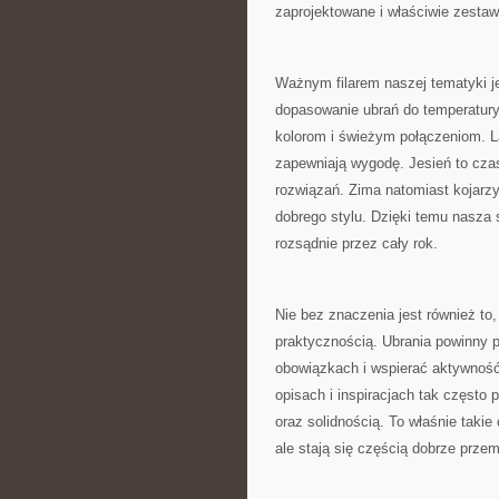
zaprojektowane i właściwie zestaw
Ważnym filarem naszej tematyki j
dopasowanie ubrań do temperatury,
kolorom i świeżym połączeniom. La
zapewniają wygodę. Jesień to czas
rozwiązań. Zima natomiast kojarzy
dobrego stylu. Dzięki temu nasza s
rozsądnie przez cały rok.
Nie bez znaczenia jest również to
praktycznością. Ubrania powinny
obowiązkach i wspierać aktywność
opisach i inspiracjach tak często 
oraz solidnością. To właśnie taki
ale stają się częścią dobrze przem