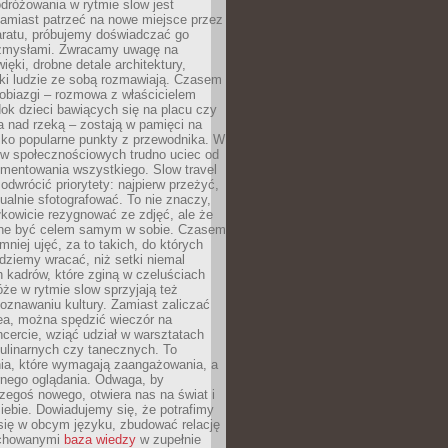
dróżowania w rytmie slow jest
amiast patrzeć na nowe miejsce przez
aratu, próbujemy doświadczać go
zmysłami. Zwracamy uwagę na
ięki, drobne detale architektury,
ki ludzie ze sobą rozmawiają. Czasem
robiazgi – rozmowa z właścicielem
dok dzieci bawiących się na placu czy
 nad rzeką – zostają w pamięci na
tylko popularne punkty z przewodnika. W
w społecznościowych trudno uciec od
mentowania wszystkiego. Slow travel
odwrócić priorytety: najpierw przeżyć,
alnie sfotografować. To nie znaczy,
kowicie rezygnować ze zdjęć, ale że
ne być celem samym w sobie. Czasem
 mniej ujęć, za to takich, do których
ziemy wracać, niż setki niemal
 kadrów, które zginą w czeluściach
że w rytmie slow sprzyjają też
oznawaniu kultury. Zamiast zaliczać
ea, można spędzić wieczór na
cercie, wziąć udział w warsztatach
kulinarnych czy tanecznych. To
ia, które wymagają zaangażowania, a
ernego oglądania. Odwaga, by
egoś nowego, otwiera nas na świat i
ebie. Dowiadujemy się, że potrafimy
się w obcym języku, zbudować relację
ychowanymi
baza wiedzy
w zupełnie