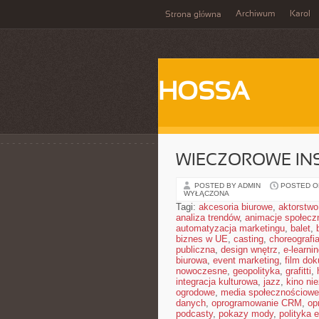
Archiwum
Karol
Strona główna
HOSSA
WIECZOROWE INS
POSTED BY ADMIN
POSTED ON
WYŁĄCZONA
Tagi:
akcesoria biurowe
,
aktorstwo
analiza trendów
,
animacje społecz
automatyzacja marketingu
,
balet
,
biznes w UE
,
casting
,
choreografi
publiczna
,
design wnętrz
,
e-learni
biurowa
,
event marketing
,
film do
nowoczesne
,
geopolityka
,
grafitti
,
integracja kulturowa
,
jazz
,
kino ni
ogrodowe
,
media społecznościowe 
danych
,
oprogramowanie CRM
,
op
podcasty
,
pokazy mody
,
polityka 