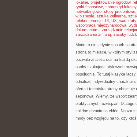
lokalne
,
projektowanie ogrodow
,
re
rynki finansowe
,
samorząd lokalny
networkingowe
,
stopy procentowe
w biznesie
,
sztuka kulinarna
,
sztu
telekonferencje
,
UI
,
UX
,
warsztaty
współpraca międzynarodowa
,
wyda
dokumentami
,
zarządzanie relacja
zarządzanie zmianą
,
zasoby ludzk
Moda to nie jedynie sposób na atr
strona to miejsce, w którym styliz
pozwala znaleźć coś na każdą okaz
osoby szukające stylowych rozwiąz
popołudnia. To tutaj klasyka łąc
odnaleźć indywidualny charakter 
oferta i tematyka strony obejmuje 
sezonową. Wiemy, że współczesny 
praktycznych rozwiązań. Dlatego 
solidne ubrania na chłód. Nasza st
mody bez względu na to, czy ktoś s