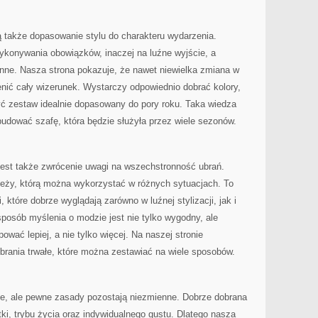
ą także dopasowanie stylu do charakteru wydarzenia.
ykonywania obowiązków, inaczej na luźne wyjście, a
inne. Nasza strona pokazuje, że nawet niewielka zmiana w
ienić cały wizerunek. Wystarczy odpowiednio dobrać kolory,
zyć zestaw idealnie dopasowany do pory roku. Taka wiedza
budować szafę, która będzie służyła przez wiele sezonów.
est także zwrócenie uwagi na wszechstronność ubrań.
ieży, którą można wykorzystać w różnych sytuacjach. To
które dobrze wyglądają zarówno w luźnej stylizacji, jak i
sposób myślenia o modzie jest nie tylko wygodny, ale
wać lepiej, a nie tylko więcej. Na naszej stronie
ubrania trwałe, które można zestawiać na wiele sposobów.
ie, ale pewne zasady pozostają niezmienne. Dobrze dobrana
i, trybu życia oraz indywidualnego gustu. Dlatego nasza