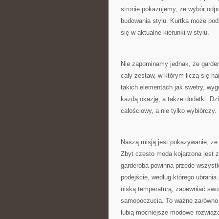
stronie pokazujemy, że wybór odpo
budowania stylu. Kurtka może podk
się w aktualne kierunki w stylu.
Nie zapominamy jednak, że gardero
cały zestaw, w którym liczą się h
takich elementach jak swetry, wygo
każdą okazję, a także dodatki. D
całościowy, a nie tylko wybiórczy.
Naszą misją jest pokazywanie, że
Zbyt często moda kojarzona jest
garderoba powinna przede wszystk
podejście, według którego ubrania
niską temperaturą, zapewniać sw
samopoczucia. To ważne zarówno w
lubią mocniejsze modowe rozwiąza