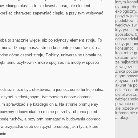
innym kontek
wiedniego okrycia to nie kwestia losu, ale element
sytuacji. Sl
ekologiczny.
reślać charakter, zapewniać ciepło, a przy tym wpisywać
pobyt w jed
produktów i 
węglowy zwi
kryzysu kli
sposobów, b
odpowiedzia
ba to znacznie więcej niż pojedynczy element stroju. To
decyzje tran
armonia. Dlatego nasza strona koncentruje się również na
konsumpcji 
konkretne ge
dne górne części stroju, T-shirty, uniwersalne ubrania na
czasem wiel
że najbardzie
zięki temu użytkownik może spojrzeć na modę w sposób
zewnętrzne a
Znika poczu
o tym opowie
z bycia tu i 
akurat na po
 odzież może być efektowna, a jednocześnie funkcjonalna.
gdzieś na u
cierpliwości
 z czymś niedostępnym, tymczasem dobrze dobrana
wdzięczności
powrocie do
im sprawdzać się każdego dnia. Na stronie promujemy
ale przede 
 powinny odpowiadać na realne potrzeby: chronić przed
którego nie 
atrakcji.
obodę ruchów, a przy tym pomagać w budowaniu dobrego
 przypadku osób ceniących prostotę, jak i tych, które
nia.