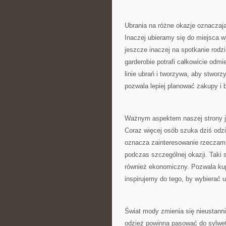
Ubrania na różne okazje oznaczaj
Inaczej ubieramy się do miejsca w
jeszcze inaczej na spotkanie rodz
garderobie potrafi całkowicie odm
linie ubrań i tworzywa, aby stwor
pozwala lepiej planować zakupy i 
Ważnym aspektem naszej strony j
Coraz więcej osób szuka dziś odz
oznacza zainteresowanie rzeczami, 
podczas szczególnej okazji. Taki 
również ekonomiczny. Pozwala kupo
inspirujemy do tego, by wybierać 
Świat mody zmienia się nieustann
odzież powinna pasować do sylwetk