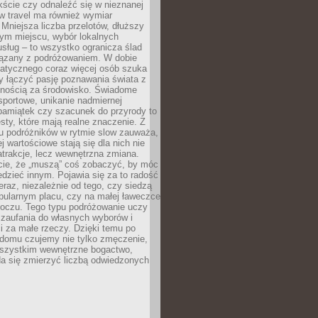
ście czy odnaleźć się w nieznanej
ow travel ma również wymiar
 Mniejsza liczba przelotów, dłuższy
nym miejscu, wybór lokalnych
usług – to wszystko ogranicza ślad
ązany z podróżowaniem. W dobie
matycznego coraz więcej osób szuka
y łączyć pasję poznawania świata z
lnością za środowisko. Świadome
sportowe, unikanie nadmiernej
pamiątek czy szacunek do przyrody to
sty, które mają realne znaczenie. Z
u podróżników w rytmie slow zauważa,
j wartościowe stają się dla nich nie
trakcje, lecz wewnętrzna zmiana.
cie, że „muszą” coś zobaczyć, by móc
dzieć innym. Pojawia się za to radość
teraz, niezależnie od tego, czy siedzą
pularnym placu, czy na małej ławeczce
boczu. Tego typu podróżowanie uczy
, zaufania do własnych wyborów i
 za małe rzeczy. Dzięki temu po
 domu czujemy nie tylko zmęczenie,
wszystkim wewnętrzne bogactwo,
da się zmierzyć liczbą odwiedzonych