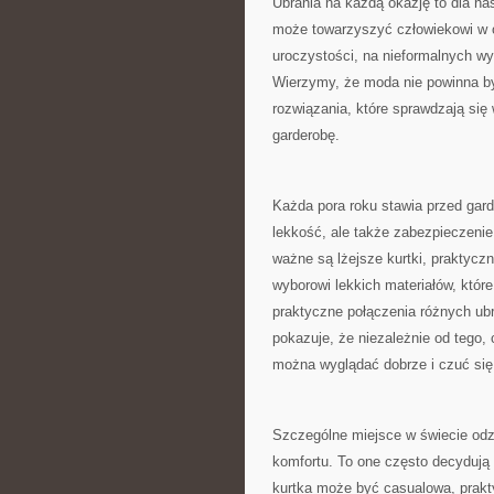
Ubrania na każdą okazję to dla na
może towarzyszyć człowiekowi w
uroczystości, na nieformalnych w
Wierzymy, że moda nie powinna by
rozwiązania, które sprawdzają si
garderobę.
Każda pora roku stawia przed gard
lekkość, ale także zabezpieczeni
ważne są lżejsze kurtki, praktycz
wyborowi lekkich materiałów, któr
praktyczne połączenia różnych ub
pokazuje, że niezależnie od tego
można wyglądać dobrze i czuć się
Szczególne miejsce w świecie odz
komfortu. To one często decydują o
kurtka może być casualowa, prak