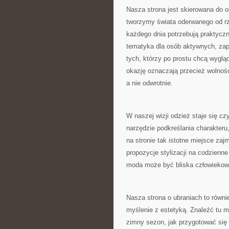
Nasza strona jest skierowana do o
tworzymy świata oderwanego od rzec
każdego dnia potrzebują praktyczn
tematyka dla osób aktywnych, zap
tych, którzy po prostu chcą wyglą
okazję oznaczają przecież wolnoś
a nie odwrotnie.
W naszej wizji odzież staje się c
narzędzie podkreślania charakteru
na stronie tak istotne miejsce za
propozycje stylizacji na codzien
moda może być bliska człowiekowi
Nasza strona o ubraniach to równi
myślenie z estetyką. Znaleźć tu m
zimny sezon, jak przygotować się 