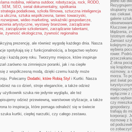
jedno lub dw
klama mobilna
,
reklama outdoor
,
robotyzacja
,
rock
,
RODO
,
Rezygnujemy 
,
SEM
,
SEO
,
serial dokumentalny
,
spotkania
skupiamy się
,
strategia podatkowa
,
szkoła filmowa
,
sztuczna inteligencja
nas ciekawi.
ka uliczna
,
sztuka współczesna
,
taniec towarzyski
,
galerie sztu
 rozwojowe
,
wideo marketing
,
wskaźniki gospodarcze
,
obserwowanie
rzenia artystyczne
,
wystawy branżowe
,
zarządzanie
Kluczowe jes
mi
,
zarządzanie szkoleniami
,
zarządzanie talentami
,
błądzenia, z
ie
,
żywność ekologiczna
,
żywność regionalna
Istotnym ele
Zamiast szy
akcyjną prezencję, ale również wygodę każdego dnia. Nasza
kolejnymi pu
wybiera poci
acje spotykają się z funkcjonalnością, a bogactwo wyboru
rower. Podró
ję i każdą porę roku. Tworzymy miejsce, które inspiruje
przeczekania
Z okna poci
ań zarówno na zimniejsze poranki, jak i na ciepłe
się krajobra
zy się z współczesną modą, dzięki czemu każdy może
rozmowy, a 
morza. To po
stroju. Polecamy
Dodatki, które Robią Styl
i Kurtki. Nasza
jest świat p
turystycznym
odzież na co dzień, stroje eleganckie, a także odzież
miejscowych
użytkownik szuka nie jedynie wyglądu, ale też
wyłącznie z 
warto wybier
opisujemy odzież przewiewną, warstwowe stylizacje, a także
czy mieszka
rona to inspiracja, które pomaga odnaleźć się w świecie
gospodarzy. 
trafiają do 
zuka kurtki, ciepłej narzutki, czy całego zestawu.
korporacji.
rozmowę z l
od podszewki
co zobaczyć