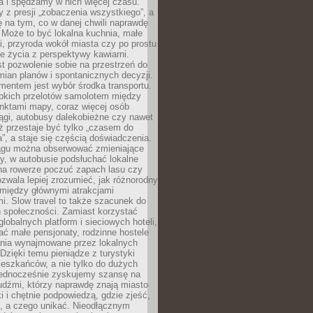
a i spędzamy w nich więcej czasu.
z presji „zobaczenia wszystkiego”, a
 na tym, co w danej chwili naprawdę
 Może to być lokalna kuchnia, małe
ki, przyroda wokół miasta czy po prostu
 życia z perspektywy kawiarni.
t pozwolenie sobie na przestrzeń do
mian planów i spontanicznych decyzji.
mentem jest wybór środka transportu.
bkich przelotów samolotem między
nktami mapy, coraz więcej osób
ągi, autobusy dalekobieżne czy nawet
ż przestaje być tylko „czasem do
”, a staje się częścią doświadczenia.
ągu można obserwować zmieniające
zy, w autobusie podsłuchać lokalne
na rowerze poczuć zapach lasu czy
zwala lepiej zrozumieć, jak różnorodny
omiędzy głównymi atrakcjami
i. Slow travel to także szacunek do
 społeczności. Zamiast korzystać
globalnych platform i sieciowych hoteli,
ać małe pensjonaty, rodzinne hostele
nia wynajmowane przez lokalnych
Dzięki temu pieniądze z turystyki
mieszkańców, a nie tylko do dużych
 Jednocześnie zyskujemy szansę na
udźmi, którzy naprawdę znają miasto
 i chętnie podpowiedzą, gdzie zjeść,
, a czego unikać. Nieodłącznym