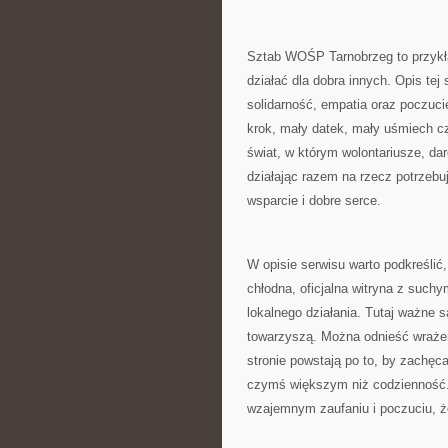
Sztab WOŚP Tarnobrzeg to przykła
działać dla dobra innych. Opis te
solidarność, empatia oraz poczucie
krok, mały datek, mały uśmiech c
świat, w którym wolontariusze, da
działając razem na rzecz potrzebuj
wsparcie i dobre serce.
W opisie serwisu warto podkreślić,
chłodna, oficjalna witryna z suchy
lokalnego działania. Tutaj ważne s
towarzyszą. Można odnieść wrażen
stronie powstają po to, by zachęc
czymś większym niż codzienność. T
wzajemnym zaufaniu i poczuciu, ż