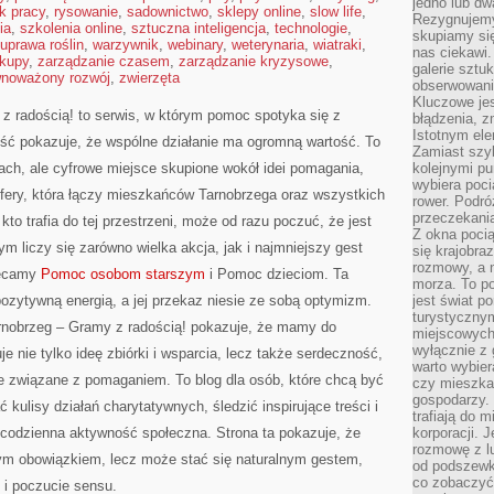
jedno lub dw
k pracy
,
rysowanie
,
sadownictwo
,
sklepy online
,
slow life
,
Rezygnujemy 
ia
,
szkolenia online
,
sztuczna inteligencja
,
technologie
,
skupiamy się
uprawa roślin
,
warzywnik
,
webinary
,
weterynaria
,
wiatraki
,
nas ciekawi.
kupy
,
zarządzanie czasem
,
zarządzanie kryzysowe
,
galerie sztu
wnoważony rozwój
,
zwierzęta
obserwowanie
Kluczowe jes
 radością! to serwis, w którym pomoc spotyka się z
błądzenia, z
Istotnym ele
ść pokazuje, że wspólne działanie ma ogromną wartość. To
Zamiast szy
iach, ale cyfrowe miejsce skupione wokół idei pomagania,
kolejnymi pu
wybiera poci
ery, która łączy mieszkańców Tarnobrzega oraz wszystkich
rower. Podró
przeczekania
kto trafia do tej przestrzeni, może od razu poczuć, że jest
Z okna poci
rym liczy się zarówno wielka akcja, jak i najmniejszy gest
się krajobra
rozmowy, a 
lecamy
Pomoc osobom starszym
i Pomoc dzieciom. Ta
morza. To po
pozytywną energią, a jej przekaz niesie ze sobą optymizm.
jest świat p
turystycznym
obrzeg – Gramy z radością! pokazuje, że mamy do
miejscowych
wyłącznie z 
e nie tylko ideę zbiórki i wsparcia, lecz także serdeczność,
warto wybier
 związane z pomaganiem. To blog dla osób, które chcą być
czy mieszka
gospodarzy. 
ć kulisy działań charytatywnych, śledzić inspirujące treści i
trafiają do 
 codzienna aktywność społeczna. Strona ta pokazuje, że
korporacji.
rozmowę z l
ym obowiązkiem, lecz może stać się naturalnym gestem,
od podszewki
co zobaczyć
 i poczucie sensu.