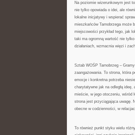
Na poziomie wizerunkowym jest to 
nie tylko opowiada o idei, ale ró
lokalne inicjatywy i wspierać spra
mieszkańców Tarnobrzega może być
miejscowości przykład tego, jak lo
taki ma ogromną wartość nie tylko
działaniach, wzmacnia więzi i zac
Sztab WOŚP Tarnobrzeg – Gramy z
zaangażowania. To strona, która p
emocje i konkretna potrzeba niesie
charytatywne jak na odległą ideę, al
mieście, w jego otoczeniu, wśród 
strona jest przyciągająca uwagę. 
obecne w codzienności, w relacjac
To również punkt styku wielu różn