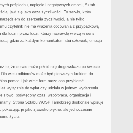
łnych pośpiechu, napięcia i negatywnych emocji, Sztab
ą! jawi się jako oaza życzliwości. To serwis, który
narzędziem do szerzenia życzliwości, a nie tylko
 temu czytelnik nie ma wrażenia obcowania z przypadkową
dla ludzi i przez ludzi, którzy naprawdę wierzą w sens
z ideą, gdzie za każdym komunikatem stoi człowiek, emocja
eż to, że serwis może pełnić rolę drogowskazu po świecie
j. Dla wielu odbiorców może być pierwszym krokiem do
lna pomoc i jak wiele form może ona przybierać.
ież wyłącznie do wpłat czy udziału w jednym wydarzeniu.
e słowo, poświęcony czas, współpraca, organizacja i
co mamy. Strona Sztabu WOŚP Tarnobrzeg doskonale wpisuje
, pokazując je jako zjawisko piękne, ale jednocześnie
nnemu życiu.