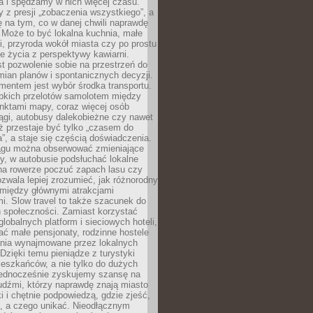
a i spędzamy w nich więcej czasu.
z presji „zobaczenia wszystkiego”, a
 na tym, co w danej chwili naprawdę
 Może to być lokalna kuchnia, małe
ki, przyroda wokół miasta czy po prostu
 życia z perspektywy kawiarni.
t pozwolenie sobie na przestrzeń do
mian planów i spontanicznych decyzji.
mentem jest wybór środka transportu.
bkich przelotów samolotem między
nktami mapy, coraz więcej osób
ągi, autobusy dalekobieżne czy nawet
ż przestaje być tylko „czasem do
”, a staje się częścią doświadczenia.
ągu można obserwować zmieniające
zy, w autobusie podsłuchać lokalne
na rowerze poczuć zapach lasu czy
zwala lepiej zrozumieć, jak różnorodny
omiędzy głównymi atrakcjami
i. Slow travel to także szacunek do
 społeczności. Zamiast korzystać
globalnych platform i sieciowych hoteli,
ać małe pensjonaty, rodzinne hostele
nia wynajmowane przez lokalnych
Dzięki temu pieniądze z turystyki
mieszkańców, a nie tylko do dużych
 Jednocześnie zyskujemy szansę na
udźmi, którzy naprawdę znają miasto
 i chętnie podpowiedzą, gdzie zjeść,
, a czego unikać. Nieodłącznym