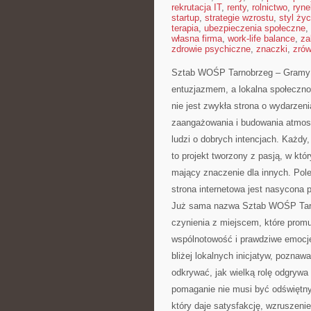
rekrutacja IT
,
renty
,
rolnictwo
,
ryne
startup
,
strategie wzrostu
,
styl życ
terapia
,
ubezpieczenia społeczne
,
własna firma
,
work-life balance
,
za
zdrowie psychiczne
,
znaczki
,
zró
Sztab WOŚP Tarnobrzeg – Gramy z
entuzjazmem, a lokalna społeczno
nie jest zwykła strona o wydarzen
zaangażowania i budowania atmosf
ludzi o dobrych intencjach. Każdy, 
to projekt tworzony z pasją, w któ
mający znaczenie dla innych. Po
strona internetowa jest nasycona 
Już sama nazwa Sztab WOŚP Tarn
czynienia z miejscem, które promuj
wspólnotowość i prawdziwe emocje
bliżej lokalnych inicjatyw, poznawa
odkrywać, jak wielką rolę odgrywa
pomaganie nie musi być odświętn
który daje satysfakcję, wzruszenie