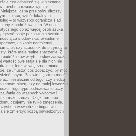
ście czy odnaleźć się w nieznanej
ow travel ma również wymiar
 Mniejsza liczba przelotów, dłuższy
nym miejscu, wybór lokalnych
usług – to wszystko ogranicza ślad
ązany z podróżowaniem. W dobie
matycznego coraz więcej osób szuka
y łączyć pasję poznawania świata z
lnością za środowisko. Świadome
sportowe, unikanie nadmiernej
pamiątek czy szacunek do przyrody to
sty, które mają realne znaczenie. Z
u podróżników w rytmie slow zauważa,
j wartościowe stają się dla nich nie
trakcje, lecz wewnętrzna zmiana.
cie, że „muszą” coś zobaczyć, by móc
dzieć innym. Pojawia się za to radość
teraz, niezależnie od tego, czy siedzą
pularnym placu, czy na małej ławeczce
boczu. Tego typu podróżowanie uczy
, zaufania do własnych wyborów i
 za małe rzeczy. Dzięki temu po
 domu czujemy nie tylko zmęczenie,
wszystkim wewnętrzne bogactwo,
da się zmierzyć liczbą odwiedzonych