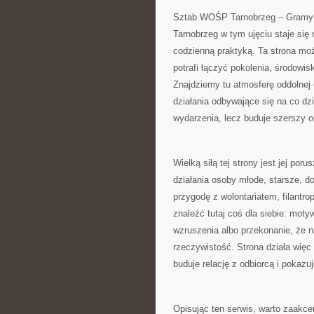
Sztab WOŚP Tarnobrzeg – Gramy z 
Tarnobrzeg w tym ujęciu staje się
codzienną praktyką. Ta strona moż
potrafi łączyć pokolenia, środowis
Znajdziemy tu atmosferę oddolnej en
działania odbywające się na co dzi
wydarzenia, lecz buduje szerszy ob
Wielką siłą tej strony jest jej po
działania osoby młode, starsze, d
przygodę z wolontariatem, filant
znaleźć tutaj coś dla siebie: mo
wzruszenia albo przekonanie, że 
rzeczywistość. Strona działa więc 
buduje relację z odbiorcą i pokazu
Opisując ten serwis, warto zaakce