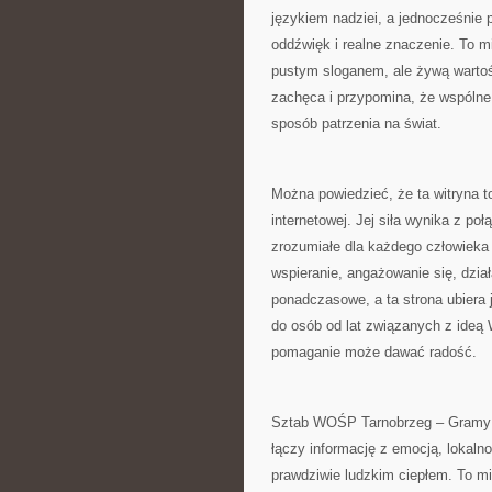
językiem nadziei, a jednocześnie 
oddźwięk i realne znaczenie. To m
pustym sloganem, ale żywą wartoś
zachęca i przypomina, że wspólne 
sposób patrzenia na świat.
Można powiedzieć, że ta witryna t
internetowej. Jej siła wynika z poł
zrozumiałe dla każdego człowieka
wspieranie, angażowanie się, dział
ponadczasowe, a ta strona ubiera 
do osób od lat związanych z ideą 
pomaganie może dawać radość.
Sztab WOŚP Tarnobrzeg – Gramy z 
łączy informację z emocją, lokaln
prawdziwie ludzkim ciepłem. To m