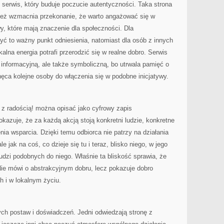
serwis, który buduje poczucie autentyczności. Taka strona
wnież wzmacnia przekonanie, że warto angażować się w
wy, które mają znaczenie dla społeczności. Dla
 to ważny punkt odniesienia, natomiast dla osób z innych
kalna energia potrafi przerodzić się w realne dobro. Serwis
 informacyjną, ale także symboliczną, bo utrwala pamięć o
hęca kolejne osoby do włączenia się w podobne inicjatywy.
 radością! można opisać jako cyfrowy zapis
okazuje, że za każdą akcją stoją konkretni ludzie, konkretne
nia wsparcia. Dzięki temu odbiorca nie patrzy na działania
e jak na coś, co dzieje się tu i teraz, blisko niego, w jego
ludzi podobnych do niego. Właśnie ta bliskość sprawia, że
Nie mówi o abstrakcyjnym dobru, lecz pokazuje dobro
h i w lokalnym życiu.
ych postaw i doświadczeń. Jedni odwiedzają stronę z