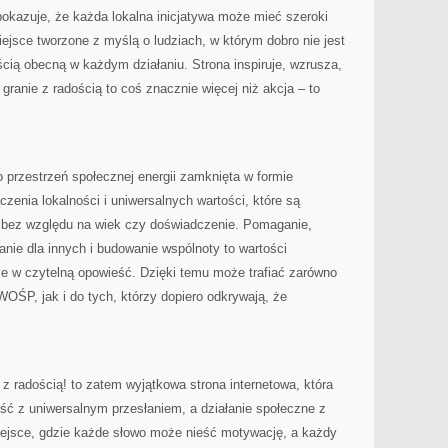
pokazuje, że każda lokalna inicjatywa może mieć szeroki
iejsce tworzone z myślą o ludziach, w którym dobro nie jest
cią obecną w każdym działaniu. Strona inspiruje, wzrusza,
granie z radością to coś znacznie więcej niż akcja – to
o przestrzeń społecznej energii zamknięta w formie
ączenia lokalności i uniwersalnych wartości, które są
 bez względu na wiek czy doświadczenie. Pomaganie,
anie dla innych i budowanie wspólnoty to wartości
je w czytelną opowieść. Dzięki temu może trafiać zarówno
WOŚP, jak i do tych, którzy dopiero odkrywają, że
radością! to zatem wyjątkowa strona internetowa, która
ość z uniwersalnym przesłaniem, a działanie społeczne z
iejsce, gdzie każde słowo może nieść motywację, a każdy