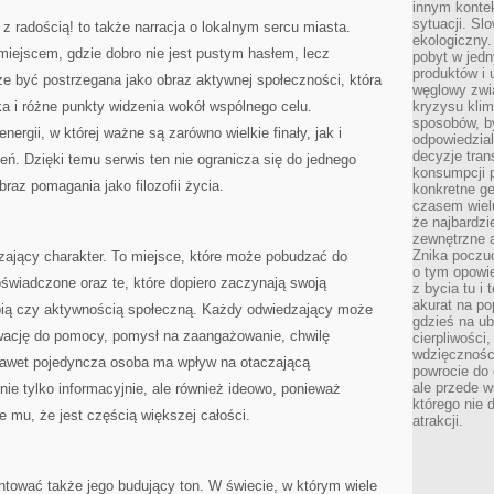
innym kontek
sytuacji. Sl
radością! to także narracja o lokalnym sercu miasta.
ekologiczny.
 miejscem, gdzie dobro nie jest pustym hasłem, lecz
pobyt w jed
produktów i 
e być postrzegana jako obraz aktywnej społeczności, która
węglowy zwi
ka i różne punkty widzenia wokół wspólnego celu.
kryzysu kli
sposobów, b
ergii, w której ważne są zarówno wielkie finały, jak i
odpowiedzia
decyzje tran
eń. Dzięki temu serwis ten nie ogranicza się do jednego
konsumpcji 
raz pomagania jako filozofii życia.
konkretne ge
czasem wiel
że najbardzie
zewnętrzne a
Znika poczu
ruszający charakter. To miejsce, które może pobudzać do
o tym opowie
oświadczone oraz te, które dopiero zaczynają swoją
z bycia tu i 
akurat na po
ropią czy aktywnością społeczną. Każdy odwiedzający może
gdzieś na u
tywację do pomocy, pomysł na zaangażowanie, chwilę
cierpliwości
wdzięczności
nawet pojedyncza osoba ma wpływ na otaczającą
powrocie do
ale przede 
nie tylko informacyjnie, ale również ideowo, ponieważ
którego nie 
je mu, że jest częścią większej całości.
atrakcji.
ntować także jego budujący ton. W świecie, w którym wiele