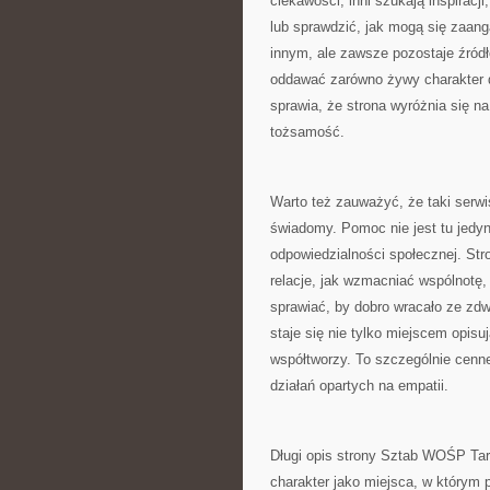
ciekawości, inni szukają inspiracj
lub sprawdzić, jak mogą się zaan
innym, ale zawsze pozostaje źródł
oddawać zarówno żywy charakter dzi
sprawia, że strona wyróżnia się na
tożsamość.
Warto też zauważyć, że taki serw
świadomy. Pomoc nie jest tu jedyn
odpowiedzialności społecznej. Str
relacje, jak wzmacniać wspólnotę,
sprawiać, by dobro wracało ze zdw
staje się nie tylko miejscem opisu
współtworzy. To szczególnie cenn
działań opartych na empatii.
Długi opis strony Sztab WOŚP Tar
charakter jako miejsca, w którym 