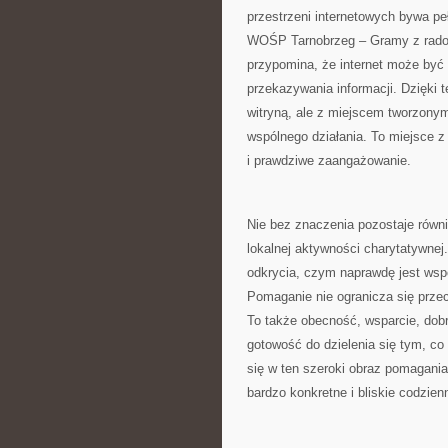
przestrzeni internetowych bywa pe
WOŚP Tarnobrzeg – Gramy z radości
przypomina, że internet może być 
przekazywania informacji. Dzięki
witryną, ale z miejscem tworzonym 
wspólnego działania. To miejsce 
i prawdziwe zaangażowanie.
Nie bez znaczenia pozostaje równi
lokalnej aktywności charytatywne
odkrycia, czym naprawdę jest wspó
Pomaganie nie ogranicza się przec
To także obecność, wsparcie, dobr
gotowość do dzielenia się tym, 
się w ten szeroki obraz pomagania
bardzo konkretne i bliskie codzie