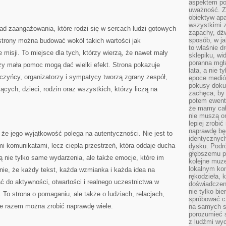
aspektem po
uważność. Z
obiektyw ap
wszystkimi 
d zaangażowania, które rodzi się w sercach ludzi gotowych
zapachy, dźw
sposób, w ja
j strony można budować wokół takich wartości jak
to właśnie d
 misji. To miejsce dla tych, którzy wierzą, że nawet mały
sklepiku, wi
poranna mgła
zy mała pomoc mogą dać wielki efekt. Strona pokazuje
lata, a nie 
rczyńcy, organizatorzy i sympatycy tworzą zgrany zespół,
epoce medió
pokusy doku
ących, dzieci, rodzin oraz wszystkich, którzy liczą na
zachęca, by 
potem ewentu
że mamy cał
nie muszą o
lepiej zrobić
naprawdę będ
 że jego wyjątkowość polega na autentyczności. Nie jest to
identycznych
mi komunikatami, lecz ciepła przestrzeń, która oddaje ducha
dysku. Podró
głębszemu p
ą nie tylko same wydarzenia, ale także emocje, które im
kolejne muz
lokalnym kon
ie, że każdy tekst, każda wzmianka i każda idea na
rękodzieła, 
ać do aktywności, otwartości i realnego uczestnictwa w
doświadczen
nie tylko bi
o strona o pomaganiu, ale także o ludziach, relacjach,
spróbować cz
e razem można zrobić naprawdę wiele.
na samych si
porozumieć 
z ludźmi w