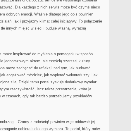
i, jeszcze inni chcą poczuć atmosferę wspólnego działania
gażować. Dla każdego z nich serwis może być czymś nieco
em dobrych emocji. Właśnie dlatego jego opis powinien
ałań, jak i przyjazny klimat całej inicjatywy. To połączenie
 tle innych miejsc w sieci i buduje własną, wyraźną
is może inspirować do myślenia o pomaganiu w sposób
ie jednorazowym aktem, ale częścią szerszej kultury
ona może zachęcać do refleksji nad tym, jak budować
 jak angażować młodzież, jak wspierać wolontariuszy i jak
ojoną siłą. Dzięki temu portal zyskuje dodatkowy wymiar:
jącym rzeczywistość, lecz także przestrzenią, która ją
e w czasach, gdy tak bardzo potrzebujemy przykładów
nobrzeg – Gramy z radością! powinien więc oddawać jej
pomaganie nabiera ludzkiego wymiaru. To portal, który mówi