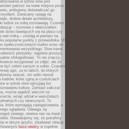
dróżowania w rytmie slow jest
amiast patrzeć na nowe miejsce przez
aratu, próbujemy doświadczać go
zmysłami. Zwracamy uwagę na
ięki, drobne detale architektury,
ki ludzie ze sobą rozmawiają. Czasem
robiazgi – rozmowa z właścicielem
dok dzieci bawiących się na placu czy
 nad rzeką – zostają w pamięci na
tylko popularne punkty z przewodnika. W
w społecznościowych trudno uciec od
mentowania wszystkiego. Slow travel
odwrócić priorytety: najpierw przeżyć,
alnie sfotografować. To nie znaczy,
kowicie rezygnować ze zdjęć, ale że
ne być celem samym w sobie. Czasem
 mniej ujęć, za to takich, do których
ziemy wracać, niż setki niemal
 kadrów, które zginą w czeluściach
że w rytmie slow sprzyjają też
oznawaniu kultury. Zamiast zaliczać
ea, można spędzić wieczór na
cercie, wziąć udział w warsztatach
kulinarnych czy tanecznych. To
ia, które wymagają zaangażowania, a
ernego oglądania. Odwaga, by
egoś nowego, otwiera nas na świat i
ebie. Dowiadujemy się, że potrafimy
się w obcym języku, zbudować relację
ychowanymi
baza wiedzy
w zupełnie