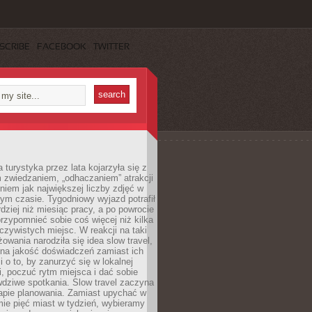
SCRIBE
FACEBOOK
TWITTER
turystyka przez lata kojarzyła się z
 zwiedzaniem, „odhaczaniem” atrakcji
ieniem jak największej liczby zdjęć w
zym czasie. Tygodniowy wyjazd potrafił
ziej niż miesiąc pracy, a po powrocie
przypomnieć sobie coś więcej niż kilka
oczywistych miejsc. W reakcji na taki
owania narodziła się idea slow travel,
 na jakość doświadczeń zamiast ich
i o to, by zanurzyć się w lokalnej
, poczuć rytm miejsca i dać sobie
dziwe spotkania. Slow travel zaczyna
tapie planowania. Zamiast upychać w
ie pięć miast w tydzień, wybieramy