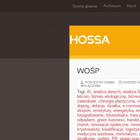
Archiwum
Karol
Strona główna
HOSSA
WOŚP
POSTED BY ADMIN
POSTED ON
WYŁĄCZONA
Tagi:
AI
,
analiza danych
,
analiza
bitcoin
,
biznes ekologiczny
,
bizne
zawodowe
,
chirurgia plastyczna
,
c
doping
,
dotacje
,
działka
,
e-comme
eksport
,
emerytury
,
energetyka
,
en
fotografowanie
,
fotowoltaika
,
franc
odpadami
,
green business
,
handel
import
,
innowacje społeczne
,
inno
kryptowaluty
,
kwalifikacje
,
logistyk
medycyna sportowa
,
minimalizm
,
działkowe
,
outlety
,
PR
,
prawo prac