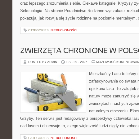
oraz lepszego zrozumienia siebie. Ciekawe kategorie: Kryzysy ży
Seksuologia. Na stronie Poradnictwo Rodzinne wyszukasz rozbudo
pokazują, jak rozwija się życie rodzinne na poziomie mentalnym
CATEGORIES:
NIERUCHOMOŚCI
ZWIERZĘTA CHRONIONE W POLSC
POSTED BY ADMIN
LIS - 29 - 2025
MOŻLIWOŚĆ KOMENTOWAN
Mieszkańcy Lasu to leśny d
zafascynowania do świata n
opiekuna lasu. To zakątek s
natury może zanurzyć się w
zwierzętach i cichych zjaw
naturalnym otoczeniu. Ekos
Grzyby. Ten serwis jest redagowany z perspektywy człowieka las
nad lasem i obserwuje to, czego większość ludzi nigdy nie zobac
CATEGORIES:
NIERUCHOMOŚCI