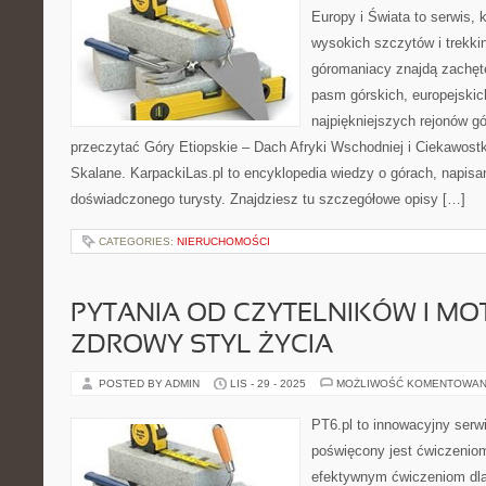
Europy i Świata to serwis, 
wysokich szczytów i trekki
góromaniacy znajdą zachęt
pasm górskich, europejskic
najpiękniejszych rejonów gó
przeczytać Góry Etiopskie – Dach Afryki Wschodniej i Ciekawost
Skalane. KarpackiLas.pl to encyklopedia wiedzy o górach, napis
doświadczonego turysty. Znajdziesz tu szczegółowe opisy […]
CATEGORIES:
NIERUCHOMOŚCI
PYTANIA OD CZYTELNIKÓW I MO
ZDROWY STYL ŻYCIA
POSTED BY ADMIN
LIS - 29 - 2025
MOŻLIWOŚĆ KOMENTOWAN
PT6.pl to innowacyjny serwi
poświęcony jest ćwiczenio
efektywnym ćwiczeniom dla