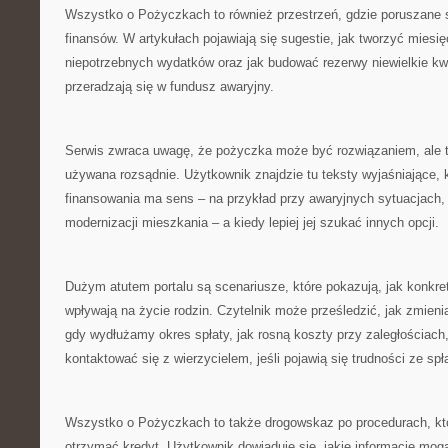
Wszystko o Pożyczkach to również przestrzeń, gdzie poruszane 
finansów. W artykułach pojawiają się sugestie, jak tworzyć miesi
niepotrzebnych wydatków oraz jak budować rezerwy niewielkie kw
przeradzają się w fundusz awaryjny.
Serwis zwraca uwagę, że pożyczka może być rozwiązaniem, ale ty
używana rozsądnie. Użytkownik znajdzie tu teksty wyjaśniające, 
finansowania ma sens – na przykład przy awaryjnych sytuacjach,
modernizacji mieszkania – a kiedy lepiej jej szukać innych opcji.
Dużym atutem portalu są scenariusze, które pokazują, jak konkr
wpływają na życie rodzin. Czytelnik może prześledzić, jak zmien
gdy wydłużamy okres spłaty, jak rosną koszty przy zaległościach
kontaktować się z wierzycielem, jeśli pojawią się trudności ze spł
Wszystko o Pożyczkach to także drogowskaz po procedurach, któ
otrzymać kredyt. Użytkownik dowiaduje się, jakie informacje mo