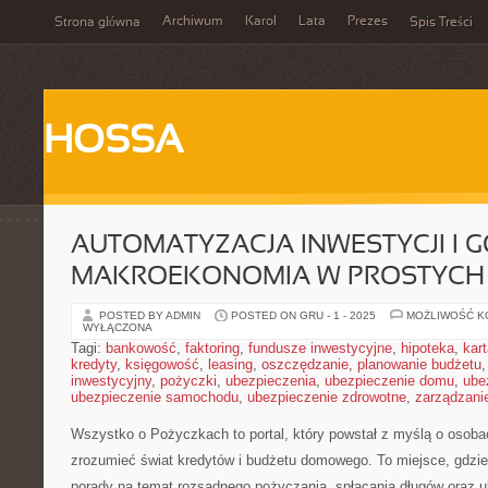
Archiwum
Karol
Lata
Prezes
Strona główna
Spis Treści
HOSSA
AUTOMATYZACJA INWESTYCJI I 
MAKROEKONOMIA W PROSTYCH
POSTED BY ADMIN
POSTED ON GRU - 1 - 2025
MOŻLIWOŚĆ 
WYŁĄCZONA
Tagi:
bankowość
,
faktoring
,
fundusze inwestycyjne
,
hipoteka
,
kar
kredyty
,
księgowość
,
leasing
,
oszczędzanie
,
planowanie budżetu
inwestycyjny
,
pożyczki
,
ubezpieczenia
,
ubezpieczenie domu
,
ube
ubezpieczenie samochodu
,
ubezpieczenie zdrowotne
,
zarządzani
Wszystko o Pożyczkach to portal, który powstał z myślą o osobac
zrozumieć świat kredytów i budżetu domowego. To miejsce, gdzi
porady na temat rozsądnego pożyczania, spłacania długów oraz u