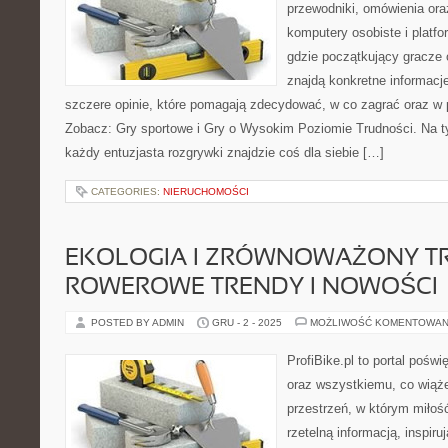
przewodniki, omówienia ora
komputery osobiste i platfo
gdzie początkujący gracze 
znajdą konkretne informacj
szczere opinie, które pomagają zdecydować, w co zagrać oraz w p
Zobacz: Gry sportowe i Gry o Wysokim Poziomie Trudności. Na ty
każdy entuzjasta rozgrywki znajdzie coś dla siebie […]
CATEGORIES:
NIERUCHOMOŚCI
EKOLOGIA I ZRÓWNOWAŻONY TR
ROWEROWE TRENDY I NOWOŚCI
POSTED BY ADMIN
GRU - 2 - 2025
MOŻLIWOŚĆ KOMENTOWAN
ProfiBike.pl to portal pośw
oraz wszystkiemu, co wiąże
przestrzeń, w którym miłoś
rzetelną informacją, inspir