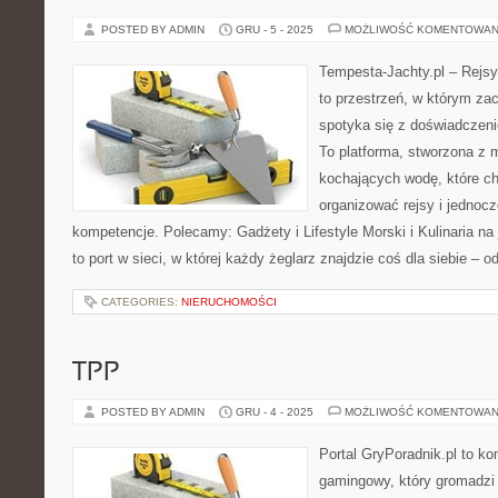
POSTED BY ADMIN
GRU - 5 - 2025
MOŻLIWOŚĆ KOMENTOWAN
Tempesta-Jachty.pl – Rejsy
to przestrzeń, w którym za
spotyka się z doświadczenie
To platforma, stworzona z 
kochających wodę, które c
organizować rejsy i jednocz
kompetencje. Polecamy: Gadżety i Lifestyle Morski i Kulinaria na
to port w sieci, w której każdy żeglarz znajdzie coś dla siebie – o
CATEGORIES:
NIERUCHOMOŚCI
TPP
POSTED BY ADMIN
GRU - 4 - 2025
MOŻLIWOŚĆ KOMENTOWAN
Portal GryPoradnik.pl to k
gamingowy, który gromadzi