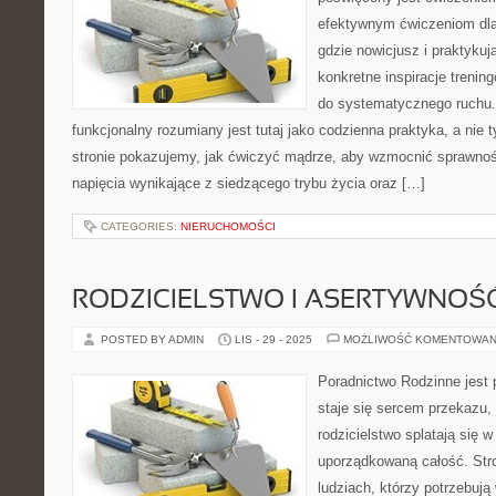
efektywnym ćwiczeniom dla
gdzie nowicjusz i praktykuj
konkretne inspiracje treni
do systematycznego ruchu. 
funkcjonalny rozumiany jest tutaj jako codzienna praktyka, a nie 
stronie pokazujemy, jak ćwiczyć mądrze, aby wzmocnić sprawnoś
napięcia wynikające z siedzącego trybu życia oraz […]
CATEGORIES:
NIERUCHOMOŚCI
RODZICIELSTWO I ASERTYWNOŚ
POSTED BY ADMIN
LIS - 29 - 2025
MOŻLIWOŚĆ KOMENTOWAN
Poradnictwo Rodzinne jest p
staje się sercem przekazu, 
rodzicielstwo splatają się w
uporządkowaną całość. Str
ludziach, którzy potrzebuj