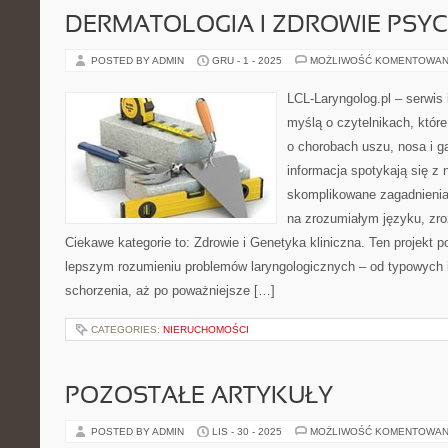
DERMATOLOGIA I ZDROWIE PSY
POSTED BY ADMIN
GRU - 1 - 2025
MOŻLIWOŚĆ KOMENTOWAN
LCL-Laryngolog.pl – serwis
myślą o czytelnikach, któr
o chorobach uszu, nosa i g
informacja spotykają się 
skomplikowane zagadnieni
na zrozumiałym języku, zr
Ciekawe kategorie to: Zdrowie i Genetyka kliniczna. Ten projekt p
lepszym rozumieniu problemów laryngologicznych – od typowych in
schorzenia, aż po poważniejsze […]
CATEGORIES:
NIERUCHOMOŚCI
POZOSTAŁE ARTYKUŁY
POSTED BY ADMIN
LIS - 30 - 2025
MOŻLIWOŚĆ KOMENTOWAN