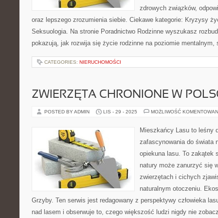
zdrowych związków, odpowie
oraz lepszego zrozumienia siebie. Ciekawe kategorie: Kryzysy ży
Seksuologia. Na stronie Poradnictwo Rodzinne wyszukasz rozbudo
pokazują, jak rozwija się życie rodzinne na poziomie mentalnym
CATEGORIES:
NIERUCHOMOŚCI
ZWIERZĘTA CHRONIONE W POLSC
POSTED BY ADMIN
LIS - 29 - 2025
MOŻLIWOŚĆ KOMENTOWAN
Mieszkańcy Lasu to leśny d
zafascynowania do świata n
opiekuna lasu. To zakątek s
natury może zanurzyć się w
zwierzętach i cichych zjaw
naturalnym otoczeniu. Ekos
Grzyby. Ten serwis jest redagowany z perspektywy człowieka las
nad lasem i obserwuje to, czego większość ludzi nigdy nie zobac