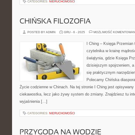
CATEGORIES:
NIERUCHOMOŚCI
CHIŃSKA FILOZOFIA
POSTED BY ADMIN
GRU - 6 - 2025
MOŻLIWOŚĆ KOMENTOWAN
I Ching – Księga Przemian 
czytelnika w krainę mądroś
świątynia, gdzie Księga Pr
dzisiejszym spojrzeniem, a
się praktycznym narzędzie
Polecamy Chińska diaspora 
Życie codzienne w Chinach. Na tej stronie I Ching jest opisywany
ciekawostka, lecz jako żywy system do zmiany. Znajdziesz tu in
wyjaśnienia […]
CATEGORIES:
NIERUCHOMOŚCI
PRZYGODA NA WODZIE