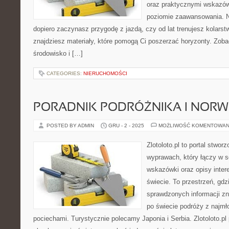
oraz praktycznymi wskazó
poziomie zaawansowania. N
dopiero zaczynasz przygodę z jazdą, czy od lat trenujesz kolarstw
znajdziesz materiały, które pomogą Ci poszerzać horyzonty. Zob
środowisko i […]
CATEGORIES:
NIERUCHOMOŚCI
PORADNIK PODRÓŻNIKA I NORW
POSTED BY ADMIN
GRU - 2 - 2025
MOŻLIWOŚĆ KOMENTOWAN
Zlotoloto.pl to portal stwo
wyprawach, który łączy w s
wskazówki oraz opisy inter
świecie. To przestrzeń, gdz
sprawdzonych informacji zna
po świecie podróży z najmł
pociechami. Turystycznie polecamy Japonia i Serbia. Zlotoloto.pl