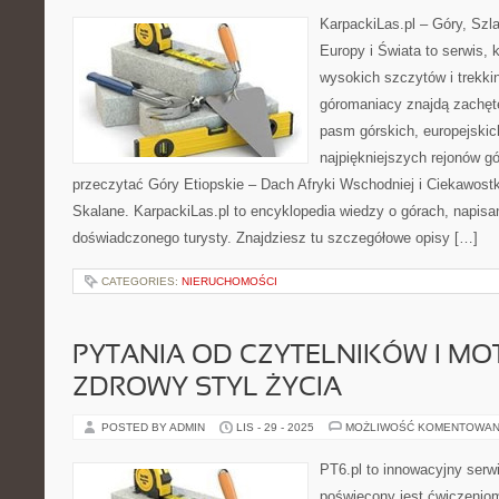
KarpackiLas.pl – Góry, Szl
Europy i Świata to serwis, 
wysokich szczytów i trekki
góromaniacy znajdą zachęt
pasm górskich, europejskic
najpiękniejszych rejonów gó
przeczytać Góry Etiopskie – Dach Afryki Wschodniej i Ciekawost
Skalane. KarpackiLas.pl to encyklopedia wiedzy o górach, napis
doświadczonego turysty. Znajdziesz tu szczegółowe opisy […]
CATEGORIES:
NIERUCHOMOŚCI
PYTANIA OD CZYTELNIKÓW I MO
ZDROWY STYL ŻYCIA
POSTED BY ADMIN
LIS - 29 - 2025
MOŻLIWOŚĆ KOMENTOWAN
PT6.pl to innowacyjny serwi
poświęcony jest ćwiczenio