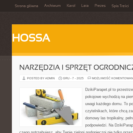
Archiwum
Karol
Lata
Prezes
Strona główna
Spis Treści
HOSSA
NARZĘDZIA I SPRZĘT OGRODNIC
POSTED BY ADMIN
GRU - 7 - 2025
MOŻLIWOŚĆ KOMENTOWAN
DzikiParapet.pl to przestrz
pokojowe wychodzą na pierw
uwagi każdego domu. To po
czytelnikach, które chcą z
domowy las tropikalny, peł
podpowiedzi. Na DzikiParap
czego potrzebujesz, aby Twoje zieloni podopieczni nie tylko przeż