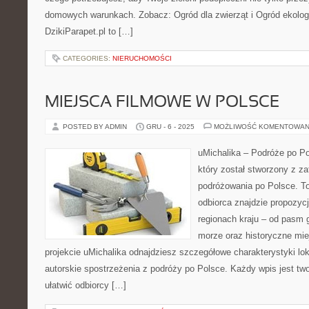
domowych warunkach. Zobacz: Ogród dla zwierząt i Ogród ekolog
DzikiParapet.pl to […]
CATEGORIES:
NIERUCHOMOŚCI
MIEJSCA FILMOWE W POLSCE
POSTED BY ADMIN
GRU - 6 - 2025
MOŻLIWOŚĆ KOMENTOWAN
uMichalika – Podróże po Po
który został stworzony z z
podróżowania po Polsce. To
odbiorca znajdzie propozyc
regionach kraju – od pasm g
morze oraz historyczne mie
projekcie uMichalika odnajdziesz szczegółowe charakterystyki loka
autorskie spostrzeżenia z podróży po Polsce. Każdy wpis jest tw
ułatwić odbiorcy […]