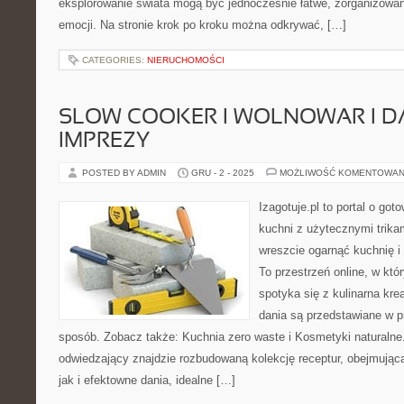
eksplorowanie świata mogą być jednocześnie łatwe, zorganizowa
emocji. Na stronie krok po kroku można odkrywać, […]
CATEGORIES:
NIERUCHOMOŚCI
SLOW COOKER I WOLNOWAR I D
IMPREZY
POSTED BY ADMIN
GRU - 2 - 2025
MOŻLIWOŚĆ KOMENTOWAN
Izagotuje.pl to portal o got
kuchni z użytecznymi trikam
wreszcie ogarnąć kuchnię i
To przestrzeń online, w k
spotyka się z kulinarna kr
dania są przedstawiane w p
sposób. Zobacz także: Kuchnia zero waste i Kosmetyki naturalne.
odwiedzający znajdzie rozbudowaną kolekcję receptur, obejmując
jak i efektowne dania, idealne […]