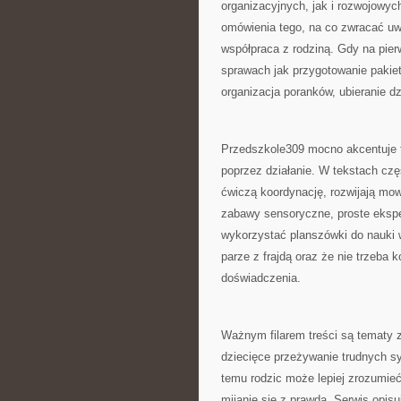
organizacyjnych, jak i rozwojowych
omówienia tego, na co zwracać uw
współpraca z rodziną. Gdy na pie
sprawach jak przygotowanie pakiet
organizacja poranków, ubieranie 
Przedszkole309 mocno akcentuje t
poprzez działanie. W tekstach czę
ćwiczą koordynację, rozwijają mow
zabawy sensoryczne, proste ekspe
wykorzystać planszówki do nauki 
parze z frajdą oraz że nie trzeba
doświadczenia.
Ważnym filarem treści są tematy 
dziecięce przeżywanie trudnych sy
temu rodzic może lepiej zrozumieć
mijanie się z prawdą. Serwis opisu