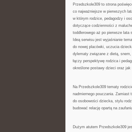
Przedszkole309 to strona poświęc
co najważniejsze w pierwszych la
w którym rodzice, pedagodzy i oso
dotyczące codzienności z maluche
toddlerowego aż po pierwsze lata
Ideą serwisu jest wyjaśnianie tema
do nowej placówki, uczucia dzieck
dylematy związane z dietą, snem,
łączy perspektywę rodzica i pedag
określone postawy dzieci oraz jak
Na Przedszkole309 tematy rodzici
nadmiernego pouczania. Zamiast 
do osobowości dziecka, stylu rodzi
budować relację opartą na zaufan
Dużym atutem Przedszkole309 jest