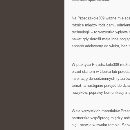
Na Przedszkole309 ważne miejsce
różnice między rodzicami, odmienn
technologii – to wszystko wpływa 
nawet gdy dorośli mają inne poglą
sposób adekwatny do wieku, bez na
W praktyce Przedszkole309 można
przed startem w żłobku lub przedsz
inspirację do codziennych rytuałó
temat, a następnie przejść do dzi
nawyków, poprawy komunikacji z 
W tle wszystkich materiałów Prze
partnerską współpracę między rod
się i rozwija w swoim tempie. Ser