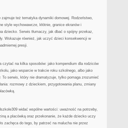
 zajmuje też tematyka dynamiki domowej. Rodzeństwo,
e style wychowawcze, kłótnie, granice ekranów i
na dziecko. Serwis tłumaczy, jak dbać o spójny przekaz,
dy. Wskazuje również, jak uczyć dzieci konsekwencji w
dmiernej presji.
 czytać na kilka sposobów: jako kompendium dla rodziców
kolu, jako wsparcie w trakcie roku szkolnego, albo jako
w. To serwis, który nie dramatyzuje, tylko pomaga zrozumieć
ałania: rozmowy z dzieckiem, przygotowania planu, zmiany
placówką.
dszkole309 widać wspólne wartości: uważność na potrzeby,
ziną a placówką oraz przekonanie, że każde dziecko uczy
wis zachęca do tego, by patrzeć na malucha nie przez