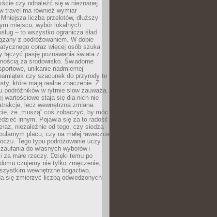
ście czy odnaleźć się w nieznanej
ow travel ma również wymiar
 Mniejsza liczba przelotów, dłuższy
nym miejscu, wybór lokalnych
usług – to wszystko ogranicza ślad
ązany z podróżowaniem. W dobie
matycznego coraz więcej osób szuka
y łączyć pasję poznawania świata z
lnością za środowisko. Świadome
sportowe, unikanie nadmiernej
pamiątek czy szacunek do przyrody to
sty, które mają realne znaczenie. Z
u podróżników w rytmie slow zauważa,
j wartościowe stają się dla nich nie
trakcje, lecz wewnętrzna zmiana.
cie, że „muszą” coś zobaczyć, by móc
dzieć innym. Pojawia się za to radość
teraz, niezależnie od tego, czy siedzą
pularnym placu, czy na małej ławeczce
boczu. Tego typu podróżowanie uczy
, zaufania do własnych wyborów i
 za małe rzeczy. Dzięki temu po
 domu czujemy nie tylko zmęczenie,
wszystkim wewnętrzne bogactwo,
da się zmierzyć liczbą odwiedzonych