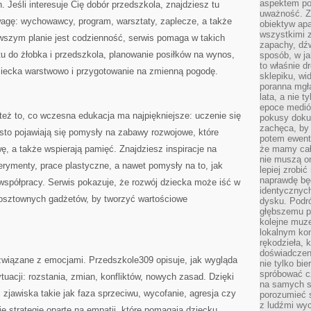
aspektem po
. Jeśli interesuje Cię dobór przedszkola, znajdziesz tu
uważność. Z
agę: wychowawcy, program, warsztaty, zaplecze, a także
obiektyw ap
wszystkimi 
rwszym planie jest codzienność, serwis pomaga w takich
zapachy, dźw
u do żłobka i przedszkola, planowanie posiłków na wynos,
sposób, w ja
to właśnie d
dziecka warstwowo i przygotowanie na zmienną pogodę.
sklepiku, wi
poranna mgła
lata, a nie 
epoce medió
eż to, co wczesna edukacja ma najpiękniejsze: uczenie się
pokusy doku
zachęca, by 
sto pojawiają się pomysły na zabawy rozwojowe, które
potem ewentu
ę, a także wspierają pamięć. Znajdziesz inspiracje na
że mamy cał
nie muszą o
rymenty, prace plastyczne, a nawet pomysły na to, jak
lepiej zrobić
naprawdę będ
współpracy. Serwis pokazuje, że rozwój dziecka może iść w
identycznych
 kosztownych gadżetów, by tworzyć wartościowe
dysku. Podró
głębszemu p
kolejne muz
lokalnym kon
rękodzieła, 
doświadczen
związane z emocjami. Przedszkole309 opisuje, jak wygląda
nie tylko bi
spróbować cz
tuacji: rozstania, zmian, konfliktów, nowych zasad. Dzięki
na samych si
 zjawiska takie jak faza sprzeciwu, wycofanie, agresja czy
porozumieć 
z ludźmi w
je strategie oparte na empatii, które pomagają dziecku