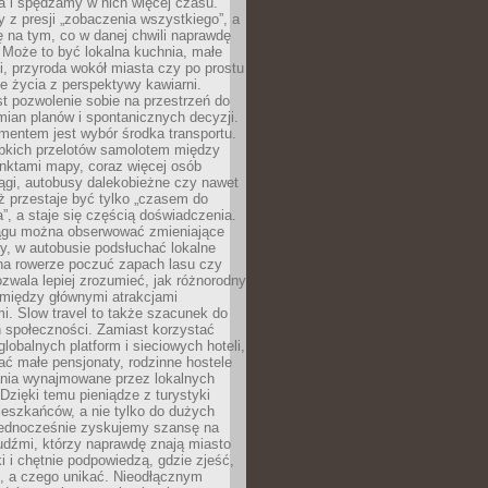
a i spędzamy w nich więcej czasu.
z presji „zobaczenia wszystkiego”, a
 na tym, co w danej chwili naprawdę
 Może to być lokalna kuchnia, małe
ki, przyroda wokół miasta czy po prostu
 życia z perspektywy kawiarni.
t pozwolenie sobie na przestrzeń do
mian planów i spontanicznych decyzji.
mentem jest wybór środka transportu.
bkich przelotów samolotem między
nktami mapy, coraz więcej osób
ągi, autobusy dalekobieżne czy nawet
ż przestaje być tylko „czasem do
”, a staje się częścią doświadczenia.
ągu można obserwować zmieniające
zy, w autobusie podsłuchać lokalne
na rowerze poczuć zapach lasu czy
zwala lepiej zrozumieć, jak różnorodny
omiędzy głównymi atrakcjami
i. Slow travel to także szacunek do
 społeczności. Zamiast korzystać
globalnych platform i sieciowych hoteli,
ać małe pensjonaty, rodzinne hostele
nia wynajmowane przez lokalnych
Dzięki temu pieniądze z turystyki
mieszkańców, a nie tylko do dużych
 Jednocześnie zyskujemy szansę na
udźmi, którzy naprawdę znają miasto
 i chętnie podpowiedzą, gdzie zjeść,
, a czego unikać. Nieodłącznym