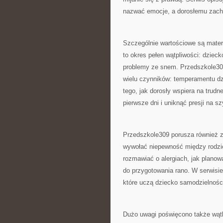
nazwać emocje, a dorosłemu zach
Szczególnie wartościowe są materi
to okres pełen wątpliwości: dziec
problemy ze snem. Przedszkole309
wielu czynników: temperamentu dzi
tego, jak dorosły wspiera na trudn
pierwsze dni i uniknąć presji na sz
Przedszkole309 porusza również za
wywołać niepewność między rodzic
rozmawiać o alergiach, jak planowa
do przygotowania rano. W serwisie
które uczą dziecko samodzielności
Dużo uwagi poświęcono także wątk