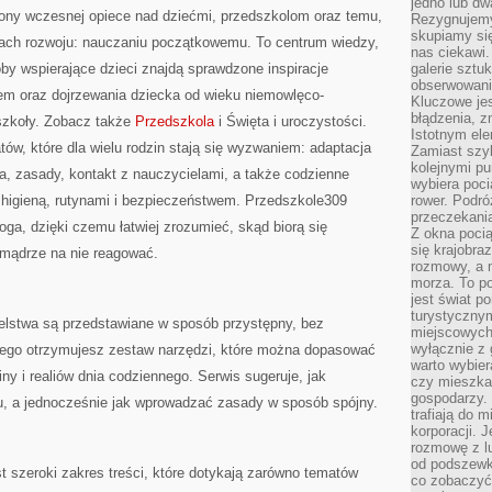
jedno lub dw
ony wczesnej opiece nad dziećmi, przedszkolom oraz temu,
Rezygnujemy 
skupiamy się
tach rozwoju: nauczaniu początkowemu. To centrum wiedzy,
nas ciekawi.
by wspierające dzieci znajdą sprawdzone inspiracje
galerie sztu
obserwowanie
m oraz dojrzewania dziecka od wieku niemowlęco-
Kluczowe jes
błądzenia, z
 szkoły. Zobacz także
Przedszkola
i Święta i uroczystości.
Istotnym ele
tów, które dla wielu rodzin stają się wyzwaniem: adaptacja
Zamiast szy
kolejnymi pu
a, zasady, kontakt z nauczycielami, a także codzienne
wybiera poci
 higieną, rutynami i bezpieczeństwem. Przedszkole309
rower. Podró
przeczekania
oga, dzięki czemu łatwiej zrozumieć, skąd biorą się
Z okna poci
się krajobra
 mądrze na nie reagować.
rozmowy, a 
morza. To po
jest świat p
turystycznym
elstwa są przedstawiane w sposób przystępny, bez
miejscowych
wyłącznie z 
tego otrzymujesz zestaw narzędzi, które można dopasować
warto wybier
ny i realiów dnia codziennego. Serwis sugeruje, jak
czy mieszka
gospodarzy. 
iu, a jednocześnie jak wprowadzać zasady w sposób spójny.
trafiają do 
korporacji.
rozmowę z l
od podszewki
 szeroki zakres treści, które dotykają zarówno tematów
co zobaczyć