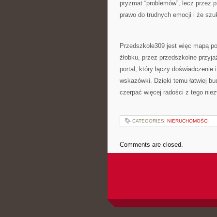
pryzmat “problemów”, lecz przez 
prawo do trudnych emocji i że szu
Przedszkole309 jest więc mapą po
żłobku, przez przedszkolne przyjaź
portal, który łączy doświadczenie
wskazówki. Dzięki temu łatwiej b
czerpać więcej radości z tego nie
CATEGORIES:
NIERUCHOMOŚCI
Comments are closed.