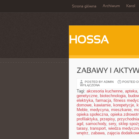
Archiwum
Karol
Strona główna
HOSSA
ZABAWY I AKTY
POSTED BY ADMIN
POSTED ON
WYŁĄCZONA
Tagi:
akcesoria kuchenne
,
apteka
genetyczne
,
biotechnologia
,
budow
elektryka
,
farmacja
,
fitness medy
domowe
,
kawiarnie
,
korepetycje
,
k
Meble
,
medycyna
,
mieszkanie
,
mo
opieka społeczna
,
opieka zdrowot
profilaktyka
,
przepisy
,
przychodnia
agd
,
samochody
,
sery
,
sklep spoż
tarasy
,
transport
,
wiedza medyczn
wnętrz
,
zabawa
,
zajęcia dodatkow