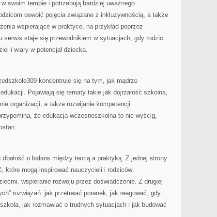
ię w swoim tempie i potrzebują bardziej uważnego
odzicom oswoić pojęcia związane z inkluzywnością, a także
zenia wspierające w praktyce, na przykład poprzez
 serwis staje się przewodnikiem w sytuacjach, gdy rodzic
iei i wiary w potencjał dziecka.
dszkole309 koncentruje się na tym, jak mądrze
edukacji. Pojawiają się tematy takie jak dojrzałość szkolna,
ie organizacji, a także rozwijanie kompetencji
przypomina, że edukacja wczesnoszkolna to nie wyścig,
ostan.
dbałość o balans między teorią a praktyką. Z jednej strony
ć, które mogą inspirować nauczycieli i rodziców:
ziećmi, wspieranie rozwoju przez doświadczenie. Z drugiej
ych” rozwiązań: jak przetrwać poranek, jak reagować, gdy
szkola, jak rozmawiać o trudnych sytuacjach i jak budować