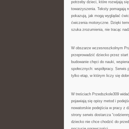
potrzeby dzieci, które rozwijają s
towarzyszenia. Teksty pomagają r
pokazują, jak mogą wyglądać ćwic
ćwiczenia motoryczne. Dzięki temu
szuka zrozumienia, nie tracąc nadz
W obszarze wczesnoszkolnym Prze
przeprowadzić dziecko przez start 
budowanie chęci do nauki, wspieran
społecznych: współpracy. Serwis 
tylko etap, w którym liczy się dobr
W treściach Przedszkole309 widać 
pojawiają się opisy metod i podejś
nowatorskie podejścia w pracy z d
strony serwis dostarcza “codzienn
dziecko nie chce chodzić do przed
poczucie sprawczości.