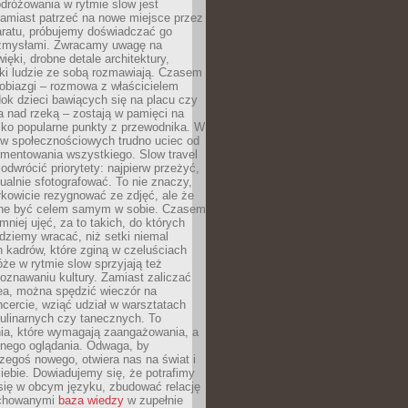
dróżowania w rytmie slow jest
amiast patrzeć na nowe miejsce przez
aratu, próbujemy doświadczać go
zmysłami. Zwracamy uwagę na
ięki, drobne detale architektury,
ki ludzie ze sobą rozmawiają. Czasem
robiazgi – rozmowa z właścicielem
dok dzieci bawiących się na placu czy
 nad rzeką – zostają w pamięci na
tylko popularne punkty z przewodnika. W
w społecznościowych trudno uciec od
mentowania wszystkiego. Slow travel
odwrócić priorytety: najpierw przeżyć,
alnie sfotografować. To nie znaczy,
kowicie rezygnować ze zdjęć, ale że
ne być celem samym w sobie. Czasem
 mniej ujęć, za to takich, do których
ziemy wracać, niż setki niemal
 kadrów, które zginą w czeluściach
że w rytmie slow sprzyjają też
oznawaniu kultury. Zamiast zaliczać
ea, można spędzić wieczór na
cercie, wziąć udział w warsztatach
kulinarnych czy tanecznych. To
ia, które wymagają zaangażowania, a
ernego oglądania. Odwaga, by
egoś nowego, otwiera nas na świat i
ebie. Dowiadujemy się, że potrafimy
się w obcym języku, zbudować relację
ychowanymi
baza wiedzy
w zupełnie