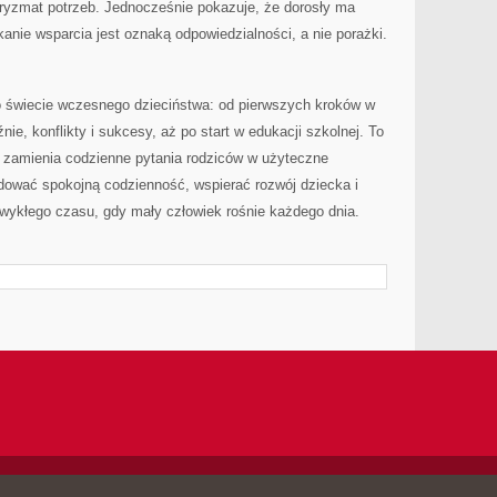
pryzmat potrzeb. Jednocześnie pokazuje, że dorosły ma
kanie wsparcia jest oznaką odpowiedzialności, a nie porażki.
 świecie wczesnego dzieciństwa: od pierwszych kroków w
nie, konflikty i sukcesy, aż po start w edukacji szkolnej. To
 i zamienia codzienne pytania rodziców w użyteczne
udować spokojną codzienność, wspierać rozwój dziecka i
zwykłego czasu, gdy mały człowiek rośnie każdego dnia.