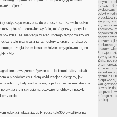
innym kontek
sytuacji. Sl
ować spójność.
ekologiczny.
pobyt w jed
produktów i 
węglowy zwi
ały dotyczące wdrożenia do przedszkola. Dla wielu rodzin
kryzysu kli
ko może płakać, odmawiać wyjścia, mieć gorszy apetyt lub
sposobów, b
odpowiedzia
 pokazuje, że adaptacja to etap, którego tempo zależy od
decyzje tran
konsumpcji 
ecka, stylu przywiązania, atmosfery w grupie, a także od
konkretne ge
e emocje. Dzięki takim treściom łatwiej przygotować się na
czasem wiel
że najbardzie
ybki efekt.
zewnętrzne a
Znika poczu
o tym opowie
z bycia tu i 
gadnienia związane z żywieniem. To temat, który potrafi
akurat na po
gdzieś na u
em a placówką: co z dietą wykluczającą alergeny, jak
cierpliwości
ć posiłki, by były wartościowe, a jednocześnie realistyczne
wdzięczności
powrocie do
 pojawiają się inspiracje na pożywne lunchboxy i nawyki,
ale przede 
 przy stole.
którego nie 
atrakcji.
om edukacji włączającej. Przedszkole309 uwrażliwia na