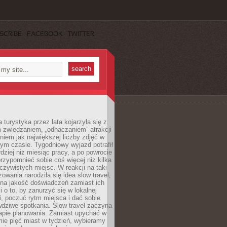
SCRIBE
FACEBOOK
TWITTER
turystyka przez lata kojarzyła się z
 zwiedzaniem, „odhaczaniem” atrakcji
ieniem jak największej liczby zdjęć w
zym czasie. Tygodniowy wyjazd potrafił
ziej niż miesiąc pracy, a po powrocie
przypomnieć sobie coś więcej niż kilka
oczywistych miejsc. W reakcji na taki
owania narodziła się idea slow travel,
 na jakość doświadczeń zamiast ich
i o to, by zanurzyć się w lokalnej
, poczuć rytm miejsca i dać sobie
dziwe spotkania. Slow travel zaczyna
tapie planowania. Zamiast upychać w
ie pięć miast w tydzień, wybieramy