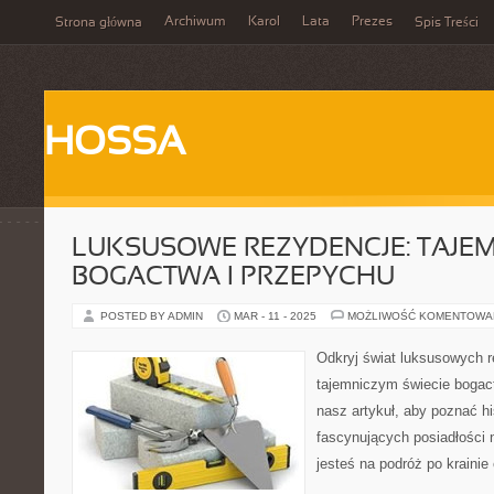
Archiwum
Karol
Lata
Prezes
Strona główna
Spis Treści
HOSSA
LUKSUSOWE REZYDENCJE: TAJE
BOGACTWA I PRZEPYCHU
POSTED BY ADMIN
MAR - 11 - 2025
MOŻLIWOŚĆ KOMENTOWA
Odkryj świat luksusowych re
tajemniczym świecie bogact
nasz artykuł, aby poznać his
fascynujących posiadłości 
jesteś na podróż po kraini